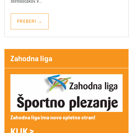
štiritisočakov. V…
PREBERI
→
Zahodna liga
Zahodna liga ima novo spletno stran!
KLIK >