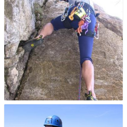
e
n
a
v
i