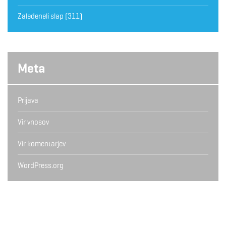
Zaledeneli slap
(311)
Meta
Prijava
Vir vnosov
Vir komentarjev
WordPress.org