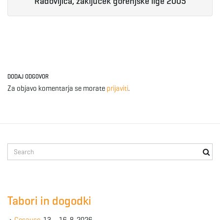
Radovljica, zaključek gorenjske lige 2005
DODAJ ODGOVOR
Za objavo komentarja se morate
prijaviti
.
S
e
a
r
c
Tabori in dogodki
h
k