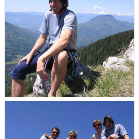
g
a
t
i
o
n