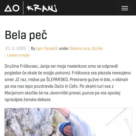
T
Bela peč
o
21. 5. 2005
By
Igor Varjačič
under
Skalna tura
,
Utrinki
Leave a reply
Družina Friškovec, Janja ter moja malenkost smo se odpravili
g
pogledat če skale še stojijo pokonci. Friškovca sta plezala nevsojeno
smer JZ raz, midva pa ŠLEPARSKO. Pretirane gužve ni bilo, v višinah
pa sta nas lepo pozdravila Dačo in Cefo. Po skalni turi sva z
Marjanom skočila še na Javorniški preval, punce pa sta spodaj
g
opravljale ženske debate.
l