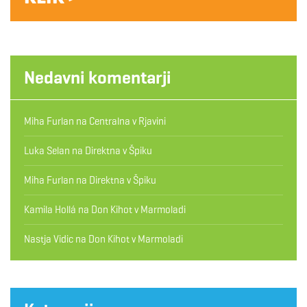
Nedavni komentarji
Miha Furlan
na
Centralna v Rjavini
Luka Selan
na
Direktna v Špiku
Miha Furlan
na
Direktna v Špiku
Kamila Hollá
na
Don Kihot v Marmoladi
Nastja Vidic
na
Don Kihot v Marmoladi