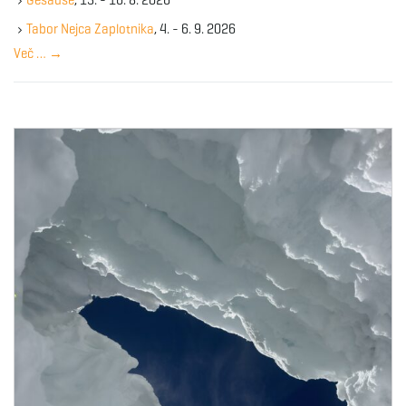
Gesause
, 13. - 16. 8. 2026
e
y
Tabor Nejca Zaplotnika
, 4. - 6. 9. 2026
w
Več …
→
o
r
d