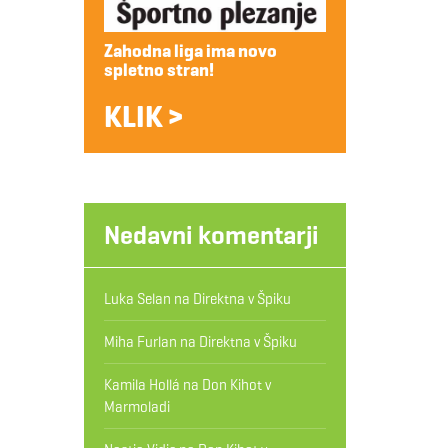
Zahodna liga ima novo
spletno stran!
KLIK >
Nedavni komentarji
Luka Selan
na
Direktna v Špiku
Miha Furlan
na
Direktna v Špiku
Kamila Hollá
na
Don Kihot v
Marmoladi