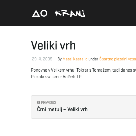
Veliki vrh
29. 4. 2005
By
Matej Kastelic
under
Športno plezalni vzp
Ponovno v Velikem vrhu! Tokrat s Tomažem, tudi danes sv
Plezala sva smer Valček. LP
PREVIOUS
Črni metulj – Veliki vrh