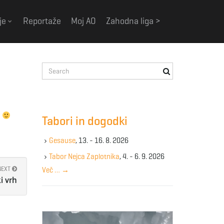
je
Reportaže
Moj AO
Zahodna liga >
S
e
a
r
c
o
Tabori in dogodki
h
k
Gesause
, 13. - 16. 8. 2026
e
y
Tabor Nejca Zaplotnika
, 4. - 6. 9. 2026
w
NEXT
Več …
→
o
i vrh
r
d