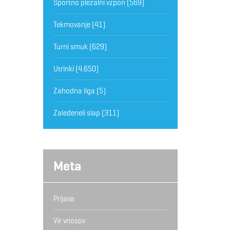
Športno plezalni vzpon
(569)
Tekmovanje
(41)
Turni smuk
(629)
Utrinki
(4.650)
Zahodna liga
(5)
Zaledeneli slap
(311)
Meta
Prijava
Vir vnosov