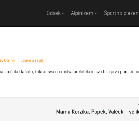
Odsek
Alpinizem
Športno plezan
on
,
Utrinki
Leave a reply
a srečala Dačota, tokrat sva ga midva prehitela in sva bila prva pod sten
Mama Korzika, Popek, Valček – velik