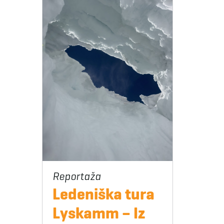
Ledeniška tura
Lyskamm – Iz