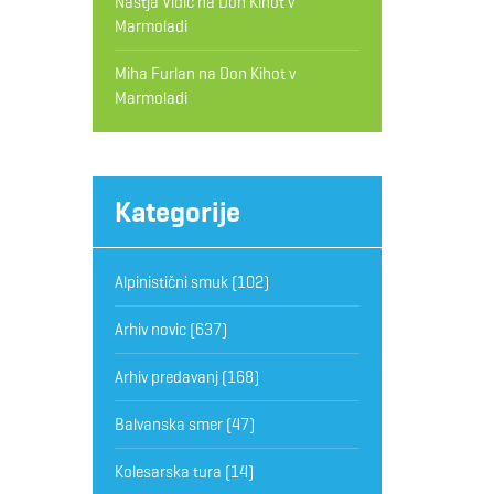
Nastja Vidic
na
Don Kihot v
Marmoladi
Miha Furlan
na
Don Kihot v
Marmoladi
Kategorije
Alpinistični smuk
(102)
Arhiv novic
(637)
Arhiv predavanj
(168)
Balvanska smer
(47)
Kolesarska tura
(14)