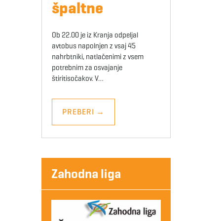
špaltne
Ob 22.00 je iz Kranja odpeljal
avtobus napolnjen z vsaj 45
nahrbtniki, natlačenimi z vsem
potrebnim za osvajanje
štiritisočakov. V…
PREBERI
→
Zahodna liga