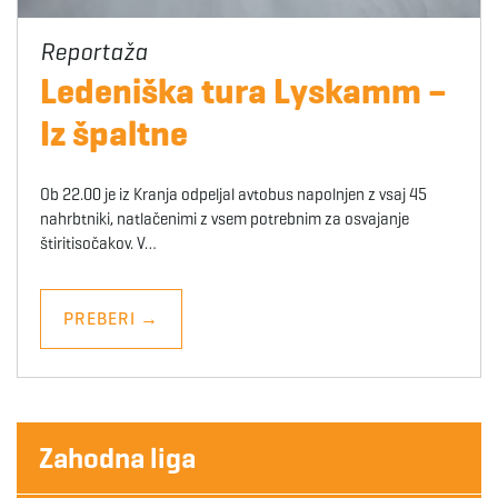
Ledeniška tura Lyskamm –
Iz špaltne
Ob 22.00 je iz Kranja odpeljal avtobus napolnjen z vsaj 45
nahrbtniki, natlačenimi z vsem potrebnim za osvajanje
štiritisočakov. V…
PREBERI
→
Zahodna liga