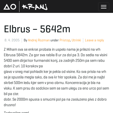
T
Elbrus – 5642m
o
8. 4. 2005
By
Andrej Rozman
under
Pristop
,
Utrinki
Leave a reply
Z Miham sva se enkrat probala in uspelo nama je prilezti na vrh
Elbrusa 5642m. Za gor sva rabila 8 ur za dol pa 3. Do sedla na visini
g
5400 sem dirjal kor furmanski konj, za zadnjih 250m pa sem rabu
dobri 2 uri. 10 korakov pa
glavo v sneg mal pohladit ker je pekla od visine. Ko sva prisla na vrh
se je spustila megla tako, da sva kr hitr spokala. Za dol me je najbl
g
skrbel 500m ledu kjer sem v prvo obrnu. Koncentracija je bla na
visku. K sem prsu do sodckov sem se sam ulegu za eno urco pol sem
bil pa cist
dobr. Se 2000m spusta s smucmi pol pa na zasluzeno pivo z dobro
l
drusno!