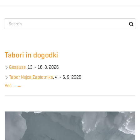
g
S
e
a
a
r
c
Tabori in dogodki
h
t
k
Gesause
, 13. - 16. 8. 2026
e
y
Tabor Nejca Zaplotnika
, 4. - 6. 9. 2026
w
i
Več …
→
o
r
d
o
n