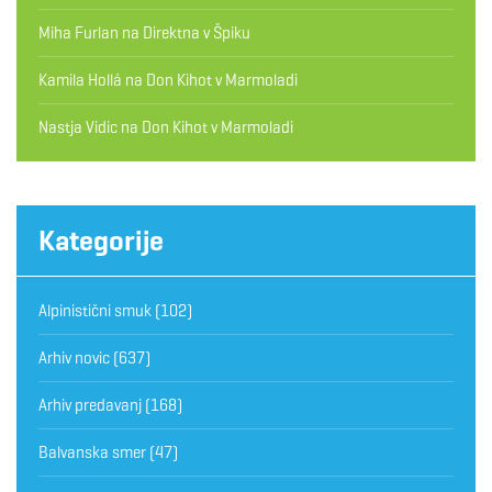
Miha Furlan
na
Direktna v Špiku
Kamila Hollá
na
Don Kihot v Marmoladi
Nastja Vidic
na
Don Kihot v Marmoladi
Kategorije
Alpinistični smuk
(102)
Arhiv novic
(637)
Arhiv predavanj
(168)
Balvanska smer
(47)