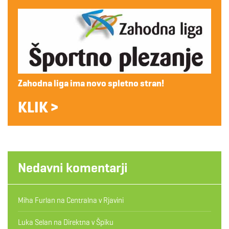
Zahodna liga ima novo spletno stran!
KLIK >
Nedavni komentarji
Miha Furlan
na
Centralna v Rjavini
Luka Selan
na
Direktna v Špiku