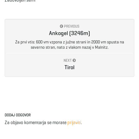
Zadovoljen sem!
e
PREVIOUS
Ankogel (3246m)
n
Za prvi vtis: 600 vm vzpona z južne strani in 2000 vm spusta na
severno stran, nato z vlakom nazaj v Malnitz.
NEXT
a
Tirol
v
DODAJ ODGOVOR
i
Za objavo komentarja se morate
prijaviti
.