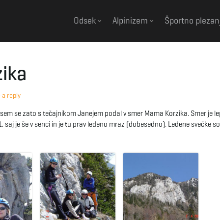
Odsek
Alpinizem
Športno plezan
zika
 a reply
sem se zato s tečajnikom Janejem podal v smer Mama Korzika. Smer je le
d 11, saj je še v senci in je tu prav ledeno mraz (dobesedno). Ledene svečke so