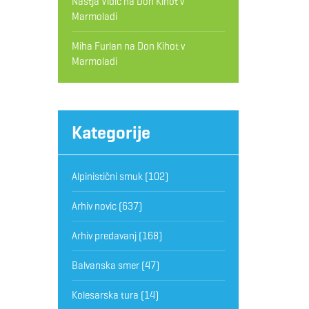
Nastja Vidic
na
Don Kihot v
Marmoladi
Miha Furlan
na
Don Kihot v
Marmoladi
Kategorije
Alpinistični smuk
(102)
Arhiv novic
(637)
Arhiv predavanj
(168)
Balvanska smer
(47)
Kolesarska tura
(14)