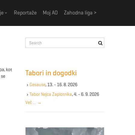
je
Reportaže
Moj AO
Zahodna liga >
S
e
a
r
c
pa, kot
Tabori in dogodki
h
 se
k
Gesause
, 13. - 16. 8. 2026
e
y
Tabor Nejca Zaplotnika
, 4. - 6. 9. 2026
w
Več …
→
o
r
d