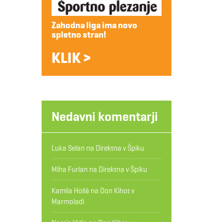
Zahodna liga ima novo
spletno stran!
KLIK >
Nedavni komentarji
Luka Selan
na
Direktna v Špiku
Miha Furlan
na
Direktna v Špiku
Kamila Hollá
na
Don Kihot v
Marmoladi