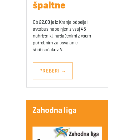
špaltne
Ob 22.00 je iz Kranja odpeljal
avtobus napolnjen z vsaj 45
nahrbtniki, natlačenimi z vsem
potrebnim za osvajanje
štiritisočakov. V…
PREBERI
→
Zahodna liga