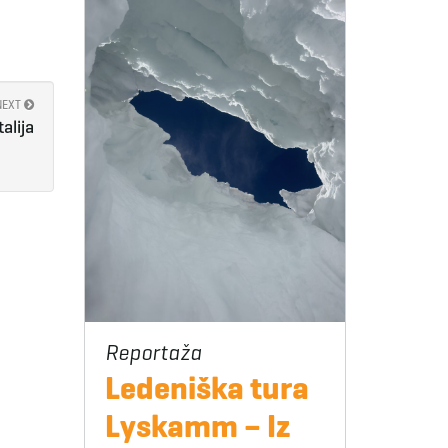
NEXT
alija
Ledeniška tura
Lyskamm – Iz