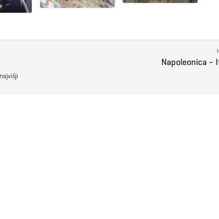
Napoleonica – It
ajvišji