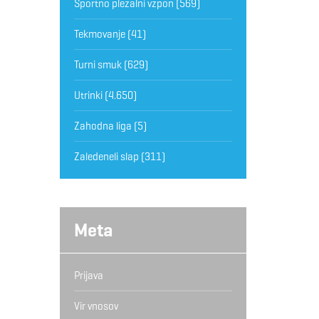
Športno plezalni vzpon
(569)
Tekmovanje
(41)
Turni smuk
(629)
Utrinki
(4.650)
Zahodna liga
(5)
Zaledeneli slap
(311)
Meta
Prijava
Vir vnosov