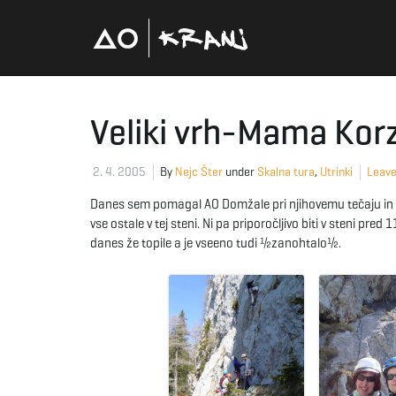
Veliki vrh-Mama Kor
2. 4. 2005
By
Nejc Šter
under
Skalna tura
,
Utrinki
Leave
Danes sem pomagal AO Domžale pri njihovemu tečaju in 
vse ostale v tej steni. Ni pa priporočljivo biti v steni pre
danes že topile a je vseeno tudi ½zanohtalo½.