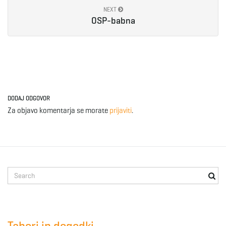
NEXT
e
OSP-babna
n
DODAJ ODGOVOR
a
Za objavo komentarja se morate
prijaviti
.
v
S
e
i
a
r
c