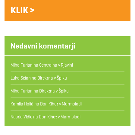
KLIK >
Nedavni komentarji
Miha Furlan
na
Centralna v Rjavini
Luka Selan
na
Direktna v Špiku
Miha Furlan
na
Direktna v Špiku
Kamila Hollá
na
Don Kihot v Marmoladi
Nastja Vidic
na
Don Kihot v Marmoladi