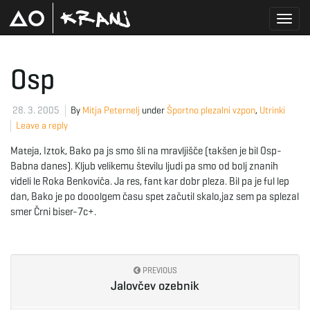
T
Osp
o
28. 3. 2005
By
Mitja Peternelj
under
Športno plezalni vzpon
,
Utrinki
Leave a reply
Mateja, Iztok, Bako pa js smo šli na mravljišče (takšen je bil Osp-
g
Babna danes). Kljub velikemu številu ljudi pa smo od bolj znanih
videli le Roka Benkoviča. Ja res, fant kar dobr pleza. Bil pa je ful lep
dan, Bako je po dooolgem času spet začutil skalo,jaz sem pa splezal
smer Črni biser-7c+.
g
PREVIOUS
l
Jalovčev ozebnik