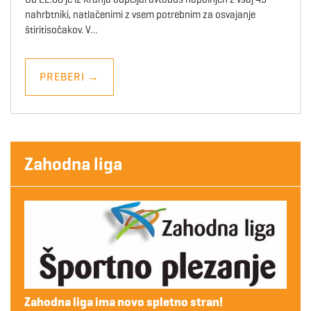
nahrbtniki, natlačenimi z vsem potrebnim za osvajanje
štiritisočakov. V…
PREBERI
→
Zahodna liga
Zahodna liga ima novo spletno stran!