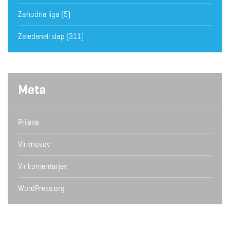
Zahodna liga
(5)
Zaledeneli slap
(311)
Meta
Prijava
Vir vnosov
Vir komentarjev
WordPress.org