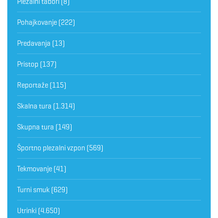
Plezalni tabori
(8)
Pohajkovanje
(222)
Predavanja
(13)
Pristop
(137)
Reportaže
(115)
Skalna tura
(1.314)
Skupna tura
(149)
Športno plezalni vzpon
(569)
Tekmovanje
(41)
Turni smuk
(629)
Utrinki
(4.650)