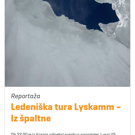
Ledeniška tura Lyskamm –
Iz špaltne
Ob 22.00 je iz Kranja odpeljal avtobus napolnjen z vsaj 45