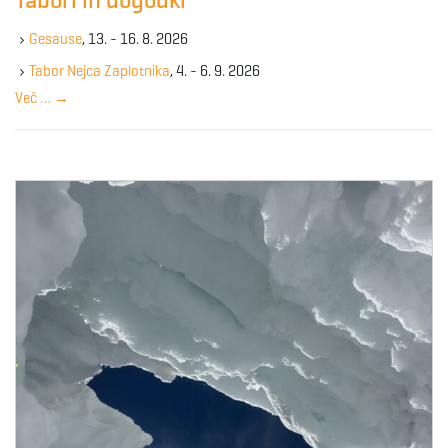
Tabori in dogodki
h
g
k
Gesause
, 13. - 16. 8. 2026
e
y
Tabor Nejca Zaplotnika
, 4. - 6. 9. 2026
w
Več …
→
a
o
r
d
t
i
o
n