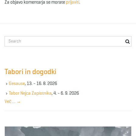
Za objavo komentarja se morate
prijaviti
.
S
e
a
r
c
Tabori in dogodki
h
k
Gesause
, 13. - 16. 8. 2026
e
y
Tabor Nejca Zaplotnika
, 4. - 6. 9. 2026
w
Več …
→
o
r
d