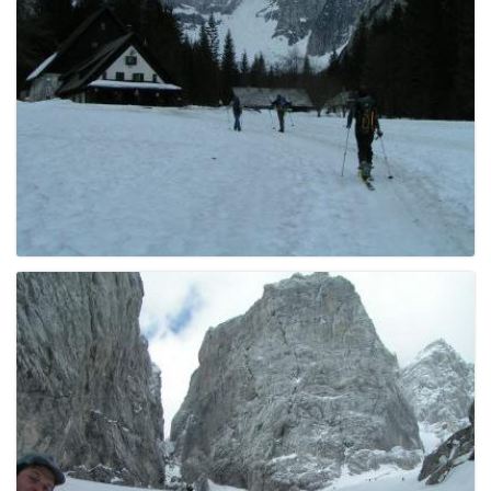
e
n
a
v
i