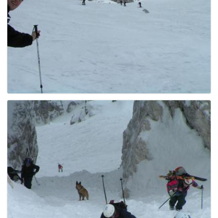
g
a
t
i
o
n