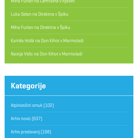
Miha Furlan
na
Centralna v Rjavini
Luka Selan
na
Direktna v Špiku
Miha Furlan
na
Direktna v Špiku
Kamila Hollá
na
Don Kihot v Marmoladi
Nastja Vidic
na
Don Kihot v Marmoladi
Kategorije
Alpinistični smuk
(102)
Arhiv novic
(637)
Arhiv predavanj
(168)