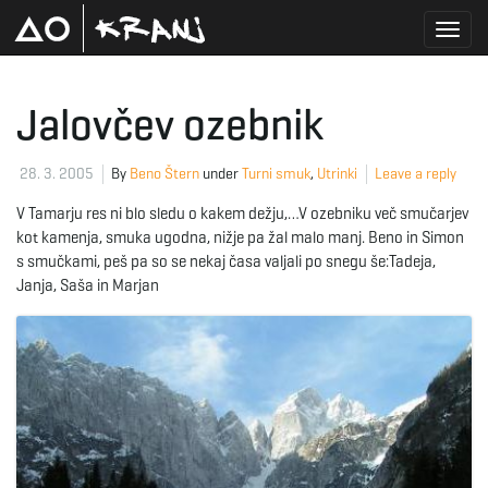
T
Jalovčev ozebnik
o
28. 3. 2005
By
Beno Štern
under
Turni smuk
,
Utrinki
Leave a reply
V Tamarju res ni blo sledu o kakem dežju,…V ozebniku več smučarjev
kot kamenja, smuka ugodna, nižje pa žal malo manj. Beno in Simon
g
s smučkami, peš pa so se nekaj časa valjali po snegu še:Tadeja,
Janja, Saša in Marjan
g
l