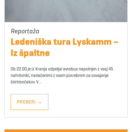
Ledeniška tura Lyskamm –
Iz špaltne
Ob 22.00 je iz Kranja odpeljal avtobus napolnjen z vsaj 45
nahrbtniki, natlačenimi z vsem potrebnim za osvajanje
štiritisočakov. V…
PREBERI
→