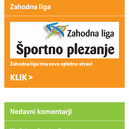
Zahodna liga
Zahodna liga ima novo spletno stran!
KLIK >
Nedavni komentarji