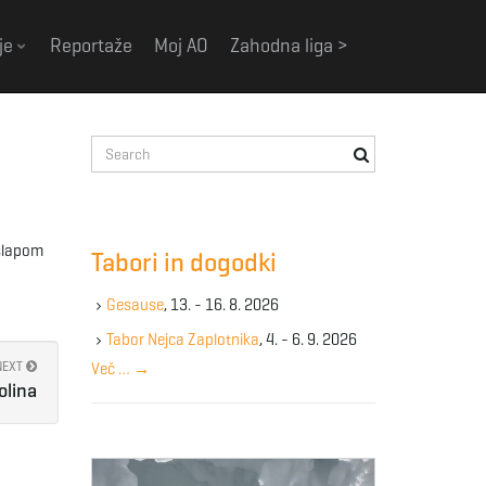
je
Reportaže
Moj AO
Zahodna liga >
S
e
a
r
c
 slapom
Tabori in dogodki
h
k
Gesause
, 13. - 16. 8. 2026
e
y
Tabor Nejca Zaplotnika
, 4. - 6. 9. 2026
w
NEXT
Več …
→
o
olina
r
d