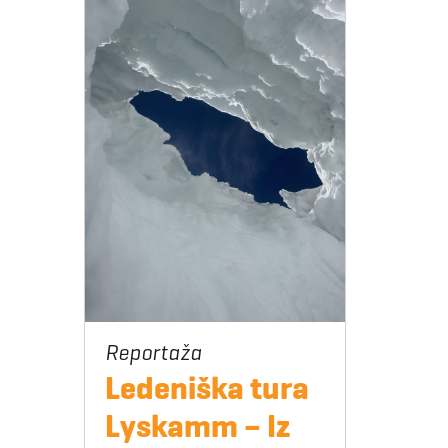
Ledeniška tura
Lyskamm – Iz