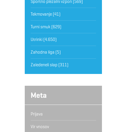
Športno plezalni vzpon
(569)
Tekmovanje
(41)
Turni smuk
(629)
Utrinki
(4.650)
Zahodna liga
(5)
Zaledeneli slap
(311)
Meta
Prijava
Vir vnosov