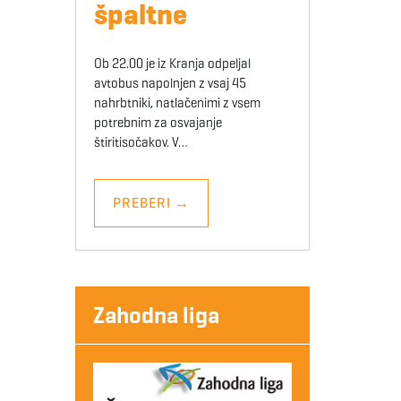
špaltne
Ob 22.00 je iz Kranja odpeljal
avtobus napolnjen z vsaj 45
nahrbtniki, natlačenimi z vsem
potrebnim za osvajanje
štiritisočakov. V…
PREBERI
→
Zahodna liga