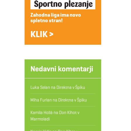
Zahodna liga ima novo
spletno stran!
KLIK >
Nedavni komentarji
Luka Selan
na
Direktna v Špiku
Miha Furlan
na
Direktna v Špiku
Kamila Hollá
na
Don Kihot v
Marmoladi