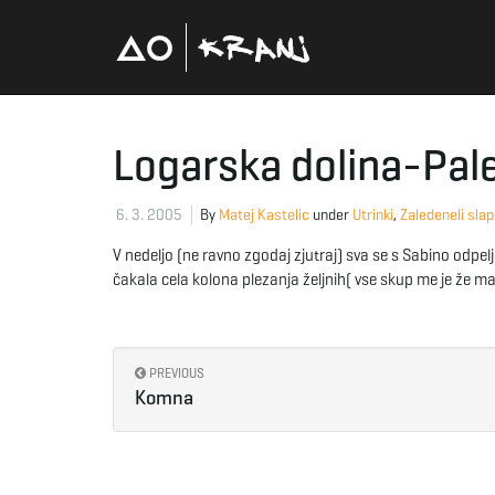
Logarska dolina-Pale
6. 3. 2005
By
Matej Kastelic
under
Utrinki
,
Zaledeneli slap
V nedeljo (ne ravno zgodaj zjutraj) sva se s Sabino odpel
čakala cela kolona plezanja željnih( vse skup me je že m
PREVIOUS
Komna