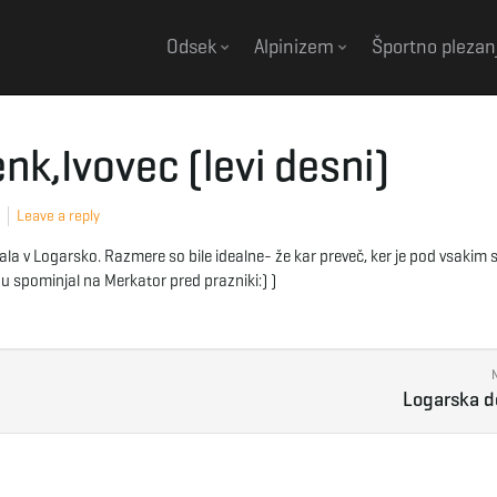
Odsek
Alpinizem
Športno plezan
nk,Ivovec (levi desni)
Leave a reply
jala v Logarsko. Razmere so bile idealne- že kar preveč, ker je pod vsakim
au spominjal na Merkator pred prazniki:) )
Logarska d