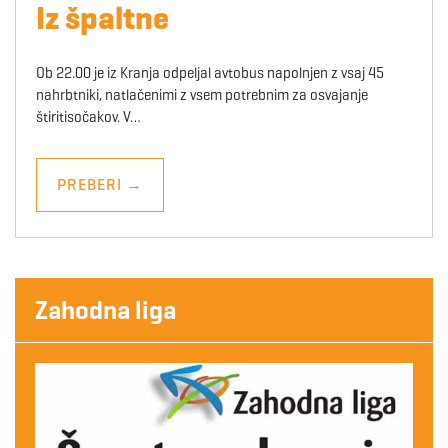
Iz špaltne
Ob 22.00 je iz Kranja odpeljal avtobus napolnjen z vsaj 45
nahrbtniki, natlačenimi z vsem potrebnim za osvajanje
štiritisočakov. V…
PREBERI
→
Zahodna liga