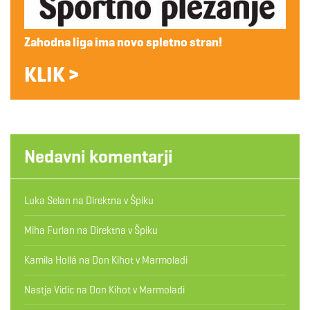
Zahodna liga ima novo spletno stran!
KLIK >
Nedavni komentarji
Luka Selan
na
Direktna v Špiku
Miha Furlan
na
Direktna v Špiku
Kamila Hollá
na
Don Kihot v Marmoladi
Nastja Vidic
na
Don Kihot v Marmoladi