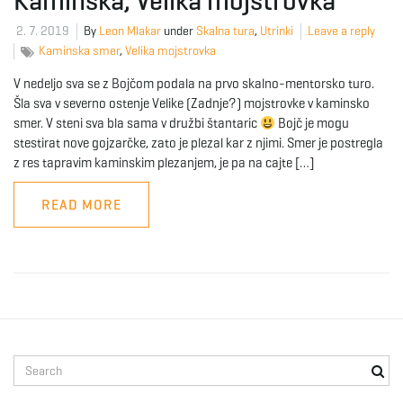
Kaminska, Velika mojstrovka
2. 7. 2019
By
Leon Mlakar
under
Skalna tura
,
Utrinki
Leave a reply
e
Kaminska smer
,
Velika mojstrovka
V nedeljo sva se z Bojčom podala na prvo skalno-mentorsko turo.
Šla sva v severno ostenje Velike (Zadnje?) mojstrovke v kaminsko
n
smer. V steni sva bla sama v družbi štantaric
Bojč je mogu
stestirat nove gojzarčke, zato je plezal kar z njimi. Smer je postregla
z res tapravim kaminskim plezanjem, je pa na cajte […]
a
READ MORE
v
i
S
e