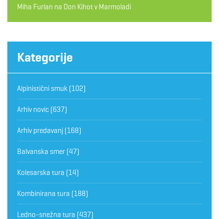
Miha Furlan
na
Don Kihot v Marmoladi
Kategorije
Alpinistični smuk
(102)
Arhiv novic
(637)
Arhiv predavanj
(168)
Balvanska smer
(47)
Kolesarska tura
(14)
Kombinirana tura
(188)
Ledno-snežna tura
(437)