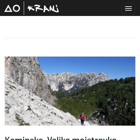
T
o
g
g
l