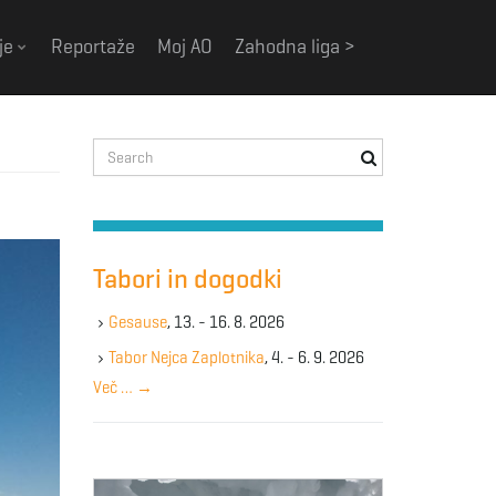
je
Reportaže
Moj AO
Zahodna liga >
S
e
a
r
c
h
Tabori in dogodki
k
e
Gesause
, 13. - 16. 8. 2026
y
Tabor Nejca Zaplotnika
, 4. - 6. 9. 2026
w
Več …
→
o
r
d