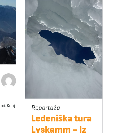
ami. Kdaj
Ledeniška tura
Lyskamm – Iz