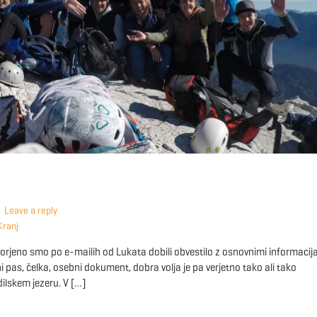
0
Leave a reply
Kranj
orjeno smo po e-mailih od Lukata dobili obvestilo z osnovnimi informacij
i pas, čelka, osebni dokument, dobra volja je pa verjetno tako ali tako
dilskem jezeru. V […]