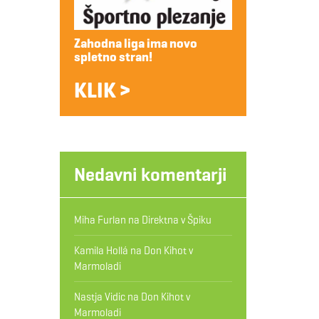
Zahodna liga ima novo
spletno stran!
KLIK >
Nedavni komentarji
Miha Furlan
na
Direktna v Špiku
Kamila Hollá
na
Don Kihot v
Marmoladi
Nastja Vidic
na
Don Kihot v
Marmoladi