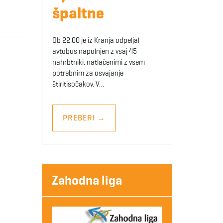
špaltne
Ob 22.00 je iz Kranja odpeljal
avtobus napolnjen z vsaj 45
nahrbtniki, natlačenimi z vsem
potrebnim za osvajanje
štiritisočakov. V…
PREBERI
→
Zahodna liga