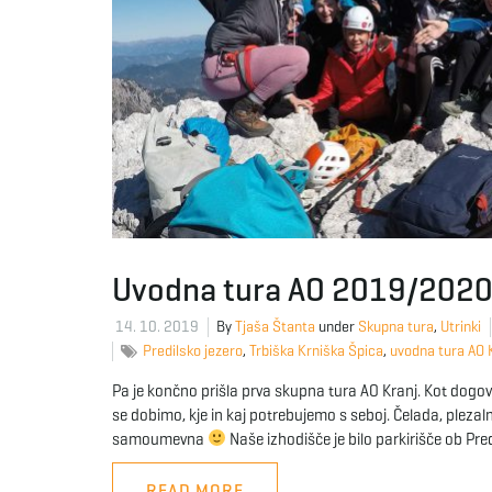
Uvodna tura AO 2019/202
14. 10. 2019
By
Tjaša Štanta
under
Skupna tura
,
Utrinki
Predilsko jezero
,
Trbiška Krniška Špica
,
uvodna tura AO 
Pa je končno prišla prva skupna tura AO Kranj. Kot dogov
se dobimo, kje in kaj potrebujemo s seboj. Čelada, plezaln
samoumevna
Naše izhodišče je bilo parkirišče ob Pre
READ MORE