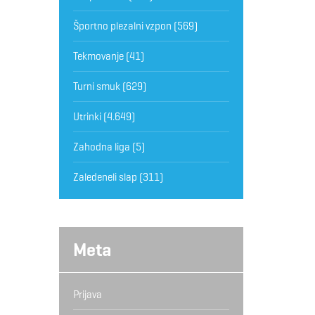
Športno plezalni vzpon
(569)
Tekmovanje
(41)
Turni smuk
(629)
Utrinki
(4.649)
Zahodna liga
(5)
Zaledeneli slap
(311)
Meta
Prijava