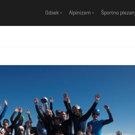
Odsek
Alpinizem
Športno plezan