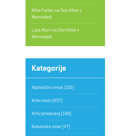
Miha Furlan
na
Don Kihot v
Marmoladi
Luka Murn
na
Don Kihot v
Marmoladi
Kategorije
Alpinistični smuk
(102)
Arhiv novic
(637)
Arhiv predavanj
(168)
Balvanska smer
(47)