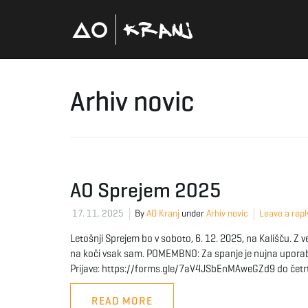
Arhiv novic
AO Sprejem 2025
17. 11. 2025
By
AO Kranj
under
Arhiv novic
Leave a repl
Letošnji Sprejem bo v soboto, 6. 12. 2025, na Kališču. Z
na koči vsak sam. POMEMBNO: Za spanje je nujna uporab
Prijave: https://forms.gle/7aV4JSbEnMAweGZd9 do četrtk
READ MORE