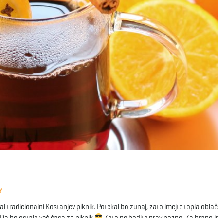
y
l tradicionalni Kostanjev piknik. Potekal bo zunaj, zato imejte topla oblači
 -Da bo ostalo več časa za piknik
Zato ne hodite prav pozno. Za hrano 