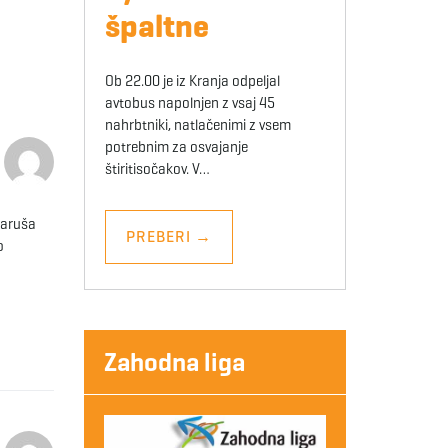
špaltne
Ob 22.00 je iz Kranja odpeljal
avtobus napolnjen z vsaj 45
nahrbtniki, natlačenimi z vsem
potrebnim za osvajanje
štiritisočakov. V…
Maruša
PREBERI
→
o
Zahodna liga