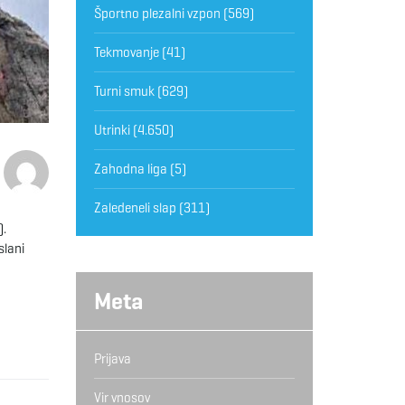
Športno plezalni vzpon
(569)
Tekmovanje
(41)
Turni smuk
(629)
Utrinki
(4.650)
Zahodna liga
(5)
Zaledeneli slap
(311)
).
slani
Meta
Prijava
Vir vnosov