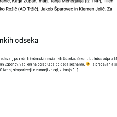
ankih odseka
redavanj po rednih tedenskih sestankih Odseka. Sezono bo letos odprla 
tičnih vzponov. Vabljeni na ogled tega dolgega seznama.
Ta predavanja s
ranj, simpatizerji in zunanji kolegi, ki imajo […]