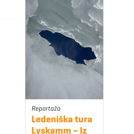
Ledeniška tura
Lyskamm – Iz