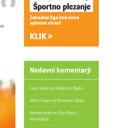
Zahodna liga ima novo
spletno stran!
nih
KLIK >
Nedavni komentarji
Luka Selan
na
Direktna v Špiku
Miha Furlan
na
Direktna v Špiku
Kamila Hollá
na
Don Kihot v
Marmoladi