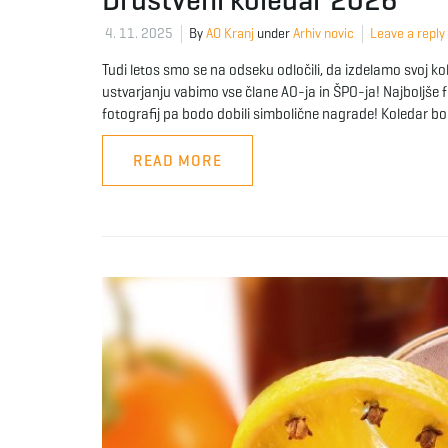
4. 11. 2025
By
AO Kranj
under
Arhiv novic
Leave a reply
Tudi letos smo se na odseku odločili, da izdelamo svoj ko
ustvarjanju vabimo vse člane AO-ja in ŠPO-ja! Najboljše fo
fotografij pa bodo dobili simbolične nagrade! Koledar bo
READ MORE