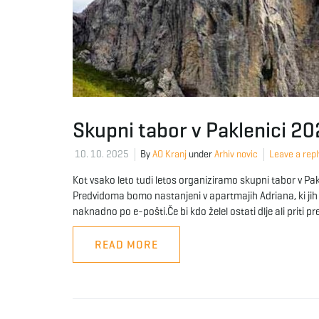
Skupni tabor v Paklenici 2
10. 10. 2025
By
AO Kranj
under
Arhiv novic
Leave a repl
Kot vsako leto tudi letos organiziramo skupni tabor v Pakl
Predvidoma bomo nastanjeni v apartmajih Adriana, ki jih 
naknadno po e-pošti.Če bi kdo želel ostati dlje ali priti p
READ MORE