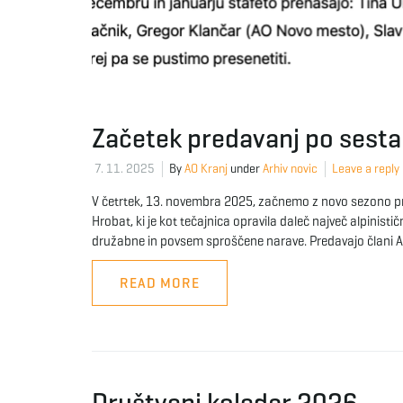
Začetek predavanj po sest
7. 11. 2025
By
AO Kranj
under
Arhiv novic
Leave a reply
V četrtek, 13. novembra 2025, začnemo z novo sezono p
Hrobat, ki je kot tečajnica opravila daleč največ alpinis
družabne in povsem sproščene narave. Predavajo člani AO K
READ MORE
Društveni koledar 2026