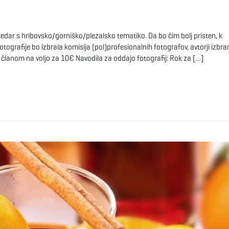
ledar s hribovsko/gorniško/plezalsko tematiko. Da bo čim bolj pristen, k
tografije bo izbrala komisija (pol)profesionalnih fotografov, avtorji izbra
 članom na voljo za 10€ Navodila za oddajo fotografij: Rok za […]