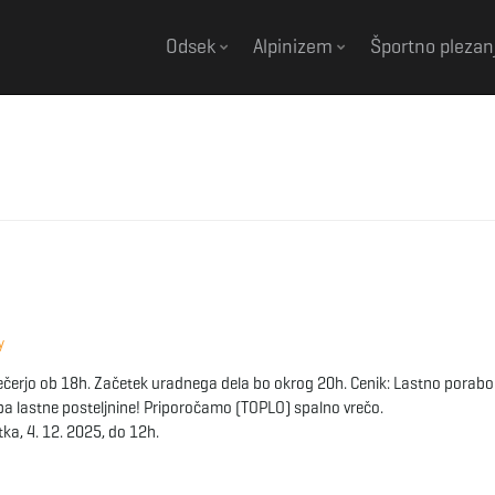
Odsek
Alpinizem
Športno plezan
y
 večerjo ob 18h. Začetek uradnega dela bo okrog 20h. Cenik: Lastno porabo
a lastne posteljnine! Priporočamo (TOPLO) spalno vrečo.
a, 4. 12. 2025, do 12h.