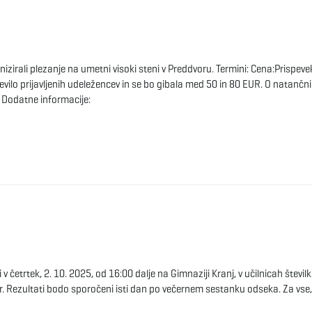
zirali plezanje na umetni visoki steni v Preddvoru. Termini: Cena:Prispeve
lo prijavljenih udeležencev in se bo gibala med 50 in 80 EUR. O natančni 
. Dodatne informacije:
 v četrtek, 2. 10. 2025, od 16:00 dalje na Gimnaziji Kranj, v učilnicah številk
or. Rezultati bodo sporočeni isti dan po večernem sestanku odseka. Za vse,