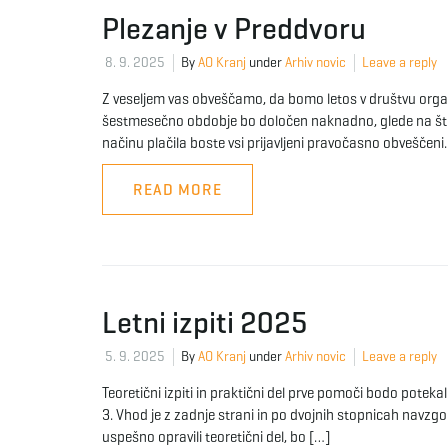
Plezanje v Preddvoru
8. 9. 2025
By
AO Kranj
under
Arhiv novic
Leave a reply
Z veseljem vas obveščamo, da bomo letos v društvu organi
šestmesečno obdobje bo določen naknadno, glede na števi
načinu plačila boste vsi prijavljeni pravočasno obveščeni
READ MORE
Letni izpiti 2025
5. 9. 2025
By
AO Kranj
under
Arhiv novic
Leave a reply
Teoretični izpiti in praktični del prve pomoči bodo potekali
3. Vhod je z zadnje strani in po dvojnih stopnicah navzg
uspešno opravili teoretični del, bo […]