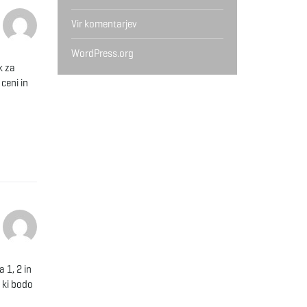
Vir komentarjev
WordPress.org
k za
ceni in
a 1, 2 in
 ki bodo