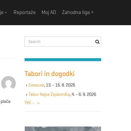
je
Reportaže
Moj AO
Zahodna liga >
S
e
a
r
c
h
Tabori in dogodki
k
e
Gesause
, 13. - 16. 8. 2026
y
Tabor Nejca Zaplotnika
, 4. - 6. 9. 2026
w
 plača
Več …
→
o
r
d