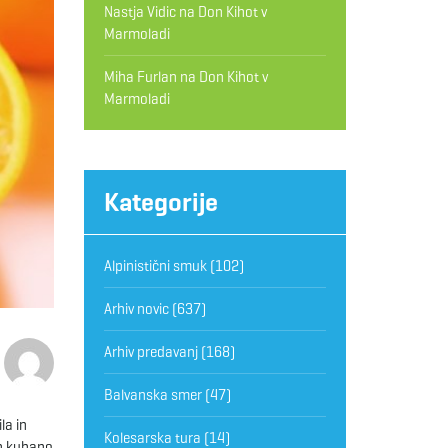
Nastja Vidic
na
Don Kihot v
Marmoladi
Miha Furlan
na
Don Kihot v
Marmoladi
Kategorije
Alpinistični smuk
(102)
Arhiv novic
(637)
Arhiv predavanj
(168)
Balvanska smer
(47)
la in
Kolesarska tura
(14)
in kuhano