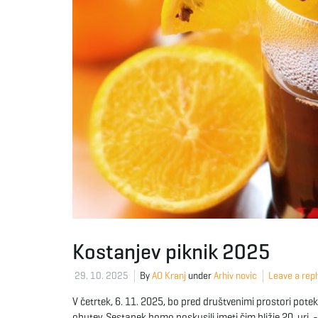
Kostanjev piknik 2025
29. 10. 2025
By
AO Kranj
under
Arhiv novic
Leave a repl
V četrtek, 6. 11. 2025, bo pred društvenimi prostori poteka
obutev. Sestanek bomo poskusili imeti čim bližje 20. uri.