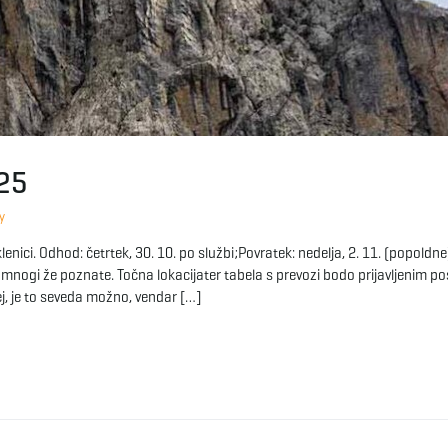
025
y
enici. Odhod: četrtek, 30. 10. po službi;Povratek: nedelja, 2. 11. (popoldne
mnogi že poznate. Točna lokacijater tabela s prevozi bodo prijavljenim po
rej, je to seveda možno, vendar […]