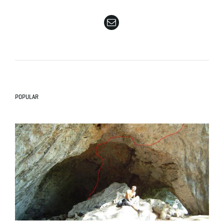
e
n
POPULAR
a
v
i