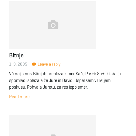
Bitnje
1. 9. 2005
Leave a reply
Včeraj sem v Bitnjah preplezal smer Kačji Pastir 8a+, ki sta jo
spomladi splezala že Jure in David. Uspel sem v tretjem
poskusu. Pohvala Juretu, za res lepo smer.
Read more...