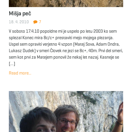
Mišja peč
18. 4. 2010
7
V soboto 17.4.10 popoldne mi je uspelo po letu 2003 ko sem
splezal Konec mira 8c/c+ prestaviti mejo mojega plezanja.
Uspel sem opraviti verjetno 4 vzpon (Matej Sova, Adam Ondra,
Lukasz Dudek) v smeri Človek ne jezi se 8c+, 40m. Prvi del smeri,
sem kot prvi za Matejem ponovil že nekaj let nazaj. Kasneje se
[…]
Read more...