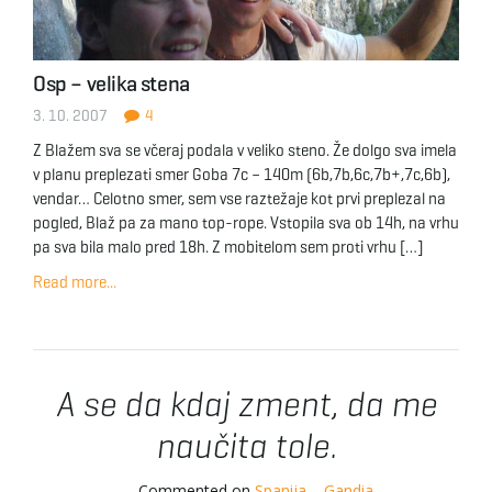
Osp – velika stena
3. 10. 2007
4
Z Blažem sva se včeraj podala v veliko steno. Že dolgo sva imela
v planu preplezati smer Goba 7c – 140m (6b,7b,6c,7b+,7c,6b),
vendar… Celotno smer, sem vse raztežaje kot prvi preplezal na
pogled, Blaž pa za mano top-rope. Vstopila sva ob 14h, na vrhu
pa sva bila malo pred 18h. Z mobitelom sem proti vrhu […]
Read more...
A se da kdaj zment, da me
naučita tole.
Commented on
Spanija – Gandia
.