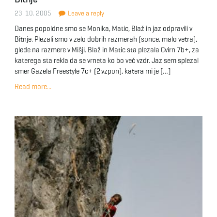
23. 10. 2005
Leave a reply
Danes popoldne smo se Monika, Matic, Blaž in jaz odpravili v
Bitnje. Plezali smo v zelo dobrih razmerah (sonce, malo vetra),
glede na razmere v Mišji. Blaž in Matic sta plezala Cvirn 7b+, za
katerega sta rekla da se vrneta ko bo več vzdr. Jaz sem splezal
smer Gazela Freestyle 7c+ (2.vzpon), katera mi je […]
Read more...