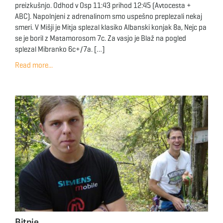
preizkušnjo. Odhod v Osp 11:43 prihod 12:45 (Avtocesta +
ABC). Napolnjeni z adrenalinom smo uspešno preplezali nekaj
smeri. V Mišji je Mitja splezal klasiko Albanski konjak 8a, Nejc pa
se je boril z Matamorosom 7c. Za vasjo je Blaž na pogled
splezal Mibranko 6c+/7a. […]
Read more...
Bitnje