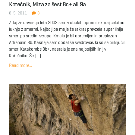
Kotečnik, Miza za šest 8c+ ali 9a
g
8. 5. 2011
8
Zdaj že davnega leta 2003 sem v obokih opremil skoraj celotno
luknjo z smermi. Najbolj pa me je že takrat prevzela super linija
a
smeri po sredini stropa. Kmalu je bil opremljen in preplezan
Adrenalin 8b. Kasneje sem dodal še svedrovce, ki so se priključili
smeri Katakombe 8b+, nastala je ena najboljših linij v
Kotečniku. Še […]
t
Read more...
i
o
n