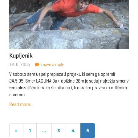
Kupljenik
12. 6. 2005
Leave a reply
V soboto sem uspel preplezati projekt, ki sem ga opremil
24.5.05. Smer LAGUNA 8a+ dolžine 28m je sedaj najtežja smer v
tem plezališču in tako še pika na i, k ostalim prav tako odličnim
smerem.
Read more...
«
1
…
3
4
5