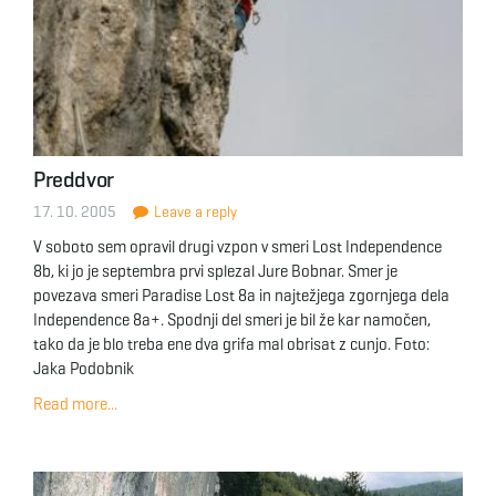
Preddvor
17. 10. 2005
Leave a reply
V soboto sem opravil drugi vzpon v smeri Lost Independence
8b, ki jo je septembra prvi splezal Jure Bobnar. Smer je
povezava smeri Paradise Lost 8a in najtežjega zgornjega dela
Independence 8a+. Spodnji del smeri je bil že kar namočen,
tako da je blo treba ene dva grifa mal obrisat z cunjo. Foto:
Jaka Podobnik
Read more...