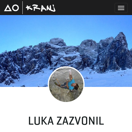
T
o
g
g
LUKA ZAZVONIL
l