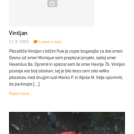
Vintijan
17. 8. 2005
Leave a reply
Plezališče Vintijan v bližini Pule je zopet bogatejše za dve smeri.
Desno od smeri Monique sem preplezal projekt, sedaj smer
Hexenšus 8a. Opremil in splezal sem še smer Havrija 7b. Vintijan
postaja vse bolj obiskan, saj je bilo letos tam zelo veliko
plezalcev, med drugim tudi Marko P. in Aljoša M. Velja opomniti,
da parkirajte […]
Read more...