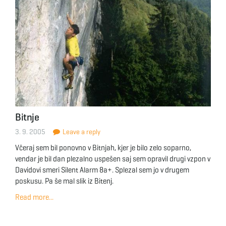
Bitnje
3. 9. 2005
Leave a reply
Včeraj sem bil ponovno v Bitnjah, kjer je bilo zelo soparno,
vendar je bil dan plezalno uspešen saj sem opravil drugi vzpon v
Davidovi smeri Silent Alarm 8a+. Splezal sem jo v drugem
poskusu. Pa še mal slik iz Bitenj.
Read more...