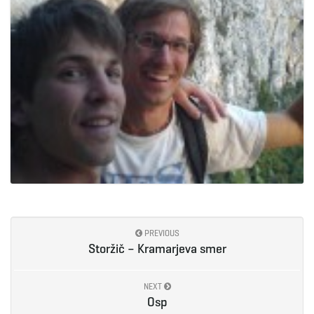
PREVIOUS
Storžič – Kramarjeva smer
NEXT
Osp