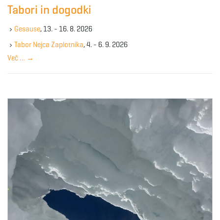
c
Tabori in dogodki
h
k
Gesause
, 13. - 16. 8. 2026
e
y
Tabor Nejca Zaplotnika
, 4. - 6. 9. 2026
w
Več …
→
o
r
d