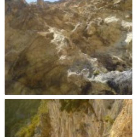
g
a
t
i
o
n