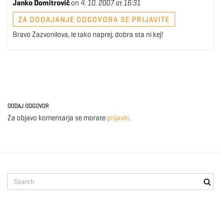
Janko Domitrovič
on
4. 10. 2007 at 16:31
ZA DODAJANJE ODGOVORA SE PRIJAVITE
Bravo Zazvonilova, le tako naprej, dobra sta ni kej!
DODAJ ODGOVOR
Za objavo komentarja se morate
prijaviti
.
S
e
a
r