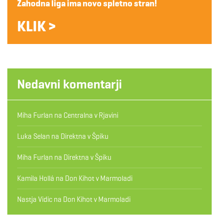
Zahodna liga ima novo spletno stran!
KLIK >
Nedavni komentarji
Miha Furlan
na
Centralna v Rjavini
Luka Selan
na
Direktna v Špiku
Miha Furlan
na
Direktna v Špiku
Kamila Hollá
na
Don Kihot v Marmoladi
Nastja Vidic
na
Don Kihot v Marmoladi