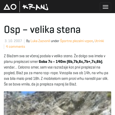
T
Osp – velika stena
o
3. 10. 2007
By
Luka Zazvonil
under
Športno plezalni vzpon
,
Utrinki
4 comments
Z Blažem sva se včeraj podala v veliko steno. Že dolgo sva imela v
g
planu preplezati smer
Goba 7c – 140m (6b,7b,6c,7b+,7c,6b)
,
vendar… Celotno smer, sem vse raztežaje kot prvi preplezal na
pogled, Blaž pa za mano top-rope. Vstopila sva ob 14h, na vrhu pa
sva bila malo pred 18h. Z mobitelom sem proti vrhu naredil par slik.
g
Še se bova vrnila, da jo prepleza naprej še Blaž.
l