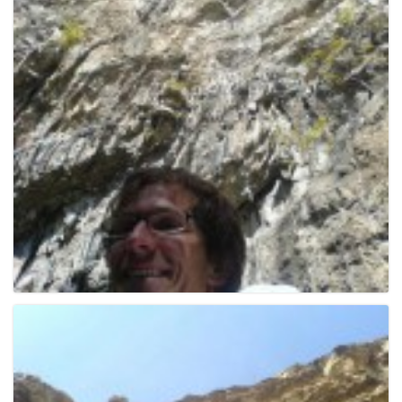
e
n
a
v
i