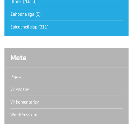
Utrinki
(4.650)
Zahodna liga
(5)
Zaledeneli slap
(311)
Meta
Prijava
Vir vnosov
Vir komentarjev
WordPress.org