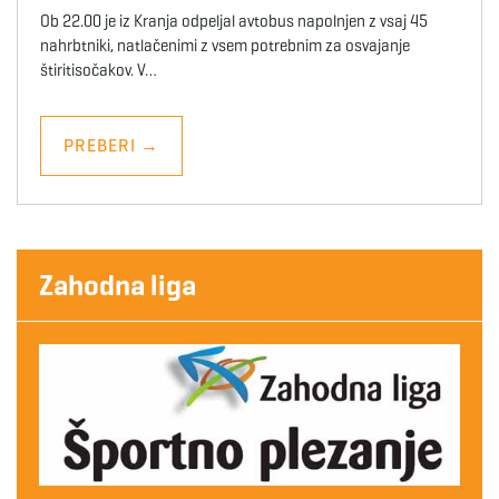
Ob 22.00 je iz Kranja odpeljal avtobus napolnjen z vsaj 45
nahrbtniki, natlačenimi z vsem potrebnim za osvajanje
štiritisočakov. V…
PREBERI
→
Zahodna liga