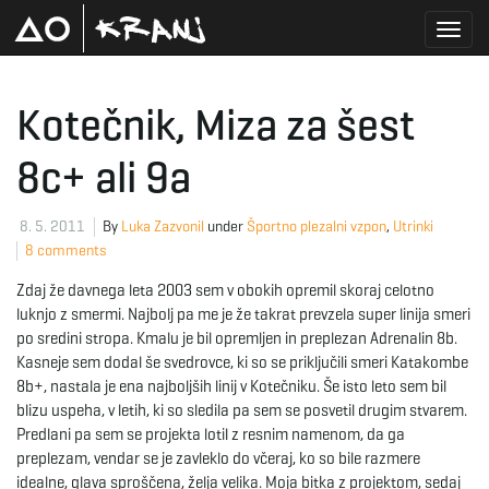
T
Kotečnik, Miza za šest
8c+ ali 9a
o
8. 5. 2011
By
Luka Zazvonil
under
Športno plezalni vzpon
,
Utrinki
8 comments
g
Zdaj že davnega leta 2003 sem v obokih opremil skoraj celotno
luknjo z smermi. Najbolj pa me je že takrat prevzela super linija smeri
po sredini stropa. Kmalu je bil opremljen in preplezan Adrenalin 8b.
g
Kasneje sem dodal še svedrovce, ki so se priključili smeri Katakombe
8b+, nastala je ena najboljših linij v Kotečniku. Še isto leto sem bil
blizu uspeha, v letih, ki so sledila pa sem se posvetil drugim stvarem.
Predlani pa sem se projekta lotil z resnim namenom, da ga
l
preplezam, vendar se je zavleklo do včeraj, ko so bile razmere
idealne, glava sproščena, želja velika. Moja bitka z projektom, sedaj