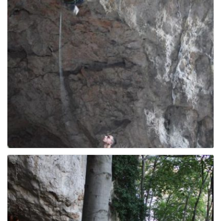
g
a
t
i
o
n