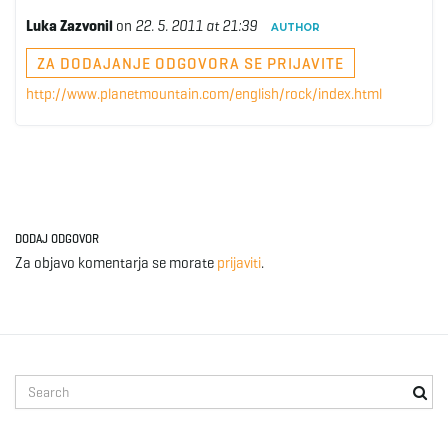
Luka Zazvonil
on
22. 5. 2011 at 21:39
AUTHOR
ZA DODAJANJE ODGOVORA SE PRIJAVITE
http://www.planetmountain.com/english/rock/index.html
DODAJ ODGOVOR
Za objavo komentarja se morate
prijaviti
.
S
e
a