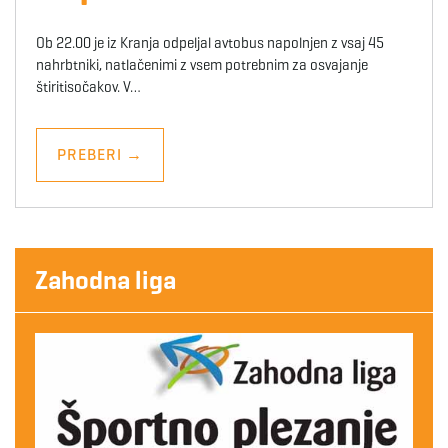
Ob 22.00 je iz Kranja odpeljal avtobus napolnjen z vsaj 45
nahrbtniki, natlačenimi z vsem potrebnim za osvajanje
štiritisočakov. V…
PREBERI
→
Zahodna liga