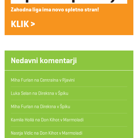
Zahodna liga ima novo spletno stran!
KLIK >
Nedavni komentarji
Miha Furlan
na
Centralna v Rjavini
Luka Selan
na
Direktna v Špiku
Miha Furlan
na
Direktna v Špiku
Kamila Hollá
na
Don Kihot v Marmoladi
Nastja Vidic
na
Don Kihot v Marmoladi