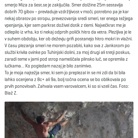
smerjo Miza za šest.se je zaključila. Smer dolžine 25m sestavlja
dobrih 70 gibov – prevladuje vzdržljivost v moči, potrebno pa je kar
e
nekaj obratov po stropu, prevezovanja sredi smeri, ter enega težjega
vpenjanja, kjer sem parkrat doživel dotik z tlemi. Največkrat me je
odlepilo iz vrha, ko ti nekaj odprtih poličk hitro da vetra. Plezljiva je le
n
v suhem obdobju, ker ob deževju grifi postanejo hitro mokri in vlažni.
V času plezanja smeri ne morem pozabiti, kako sva z Jankotom po
službi krivila ovinke po Tuhinjski dolini, za moj drugi ali tretji poskus,
zaradi teme v jami pod strop nameščala plinsko luč, se opremila z
a
lučkama… Ko pogledam nazaj je bilo zanimivo.
To je moja najtežja smer, ki sem jo preplezal in se mi zdi da bi bila
lahko ocenjena z 8c+ ali 9a, bolj točna ocena se bo oblikovala po
prvih ponovitvah. Zahvala vsem varovalcem, ki so si vzeli čas. Foto:
v
Blaž Z.
i