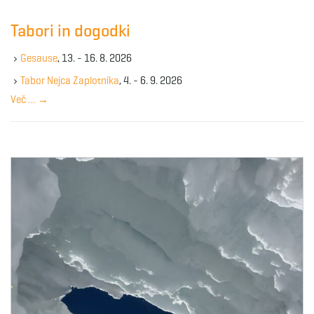
r
c
Tabori in dogodki
h
k
Gesause
, 13. - 16. 8. 2026
e
y
Tabor Nejca Zaplotnika
, 4. - 6. 9. 2026
w
Več …
→
o
r
d