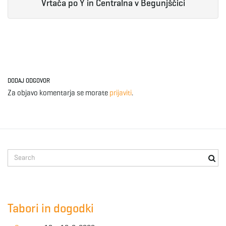
Vrtača po Y in Centralna v Begunjščici
DODAJ ODGOVOR
Za objavo komentarja se morate
prijaviti
.
S
e
a
r
c
Tabori in dogodki
h
k