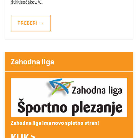
štiritisočakov. V…
PREBERI
→
Zahodna liga
Zahodna liga ima novo spletno stran!
KLIK >