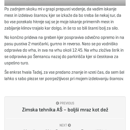
Po zadnjem skoku mi v grapi prepusti vodenje, da vadim iskanje
mest in izdelavo štantov, kjer se izkaže da bo treba še nekaj tur, da
bo vse potekalo hitreje saj se je moje iskanje primernih mest in
zabijanje klinov trajalo kar dolgo, in še to so bili štanti bolj za silo.
No končno prideva na greben kjer pospraviva odvečno opremo in na
pasu pustiva 2 matičarki, gurtno in reverso. Nato se po vodniško
odpraviva do vrha, in sva na vrhu okoli 12.45. Na vrhu zloživa štrik in
se odpraviva po Šentancu nazaj do parkirišča kjer si čestitava za
uspešno turo.
Še enkrat hvala Tadej, za vse predano znanje in vzeti čas, da sem šel
lahko s tabo plezat ter potrpežljivost pri mojem izdelovanju štantov.
PREVIOUS
Zimska tehnika AŠ – boljši mraz kot dež
NEXT