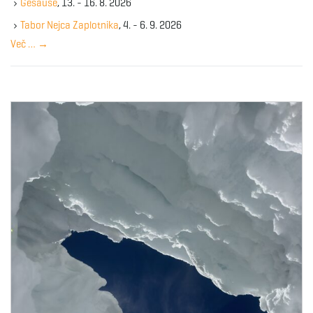
Gesause
, 13. - 16. 8. 2026
e
y
Tabor Nejca Zaplotnika
, 4. - 6. 9. 2026
w
Več …
→
o
r
d