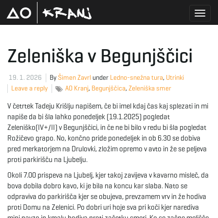
T
Zeleniška v Begunjščici
o
19. 1. 2026
By
Šimen Zavrl
under
Ledno-snežna tura
,
Utrinki
Leave a reply
AO Kranj
,
Begunjščica
,
Zeleniška smer
V četrtek Tadeju Krišlju napišem, če bi imel kdaj čas kaj splezati in mi
g
napiše da bi šla lahko ponedeljek (19.1.2025) pogledat
Zeleniško(IV+/II) v Begunjščici, in če ne bi bilo v redu bi šla pogledat
Rožičevo grapo. No, končno pride ponedeljek in ob 6.30 se dobiva
pred merkatorjem na Drulovki, zložim opremo v avto in že se peljeva
g
proti parkirišču na Ljubelju.
Okoli 7.00 prispeva na Ljubelj, kjer takoj zavijeva v kavarno misleč, da
bova dobila dobro kavo, ki je bila na koncu kar slaba. Nato se
l
odpraviva do parkirišča kjer se obujeva, prevzamem vrv in že hodiva
proti Domu na Zelenici. Po dobri uri hoje sva pri koči kjer narediva