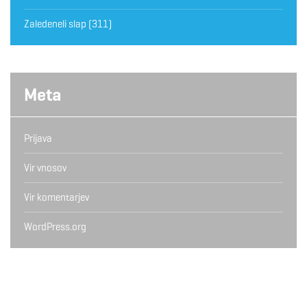
Zaledeneli slap
(311)
Meta
Prijava
Vir vnosov
Vir komentarjev
WordPress.org