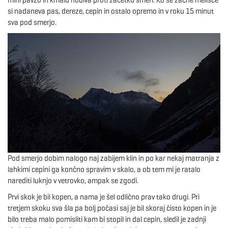
mini pavzo in kmalu hodiva proti začetku smeri. Ko se začne melišče
si nadaneva pas, dereze, cepin in ostalo opremo in v roku 15 minut
e
sva pod smerjo.
n
a
v
Pod smerjo dobim nalogo naj zabijem klin in po kar nekaj matranja z
lahkimi cepini ga končno spravim v skalo, a ob tem mi je ratalo
narediti luknjo v vetrovko, ampak se zgodi.
i
Prvi skok je bil kopen, a nama je šel odlično prav tako drugi. Pri
tretjem skoku sva šla pa bolj počasi saj je bil skoraj čisto kopen in je
bilo treba malo pomisliti kam bi stopil in dal cepin, sledil je zadnji