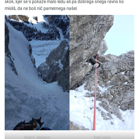
skok, kjer se ti pokaže malo ledu ali pa dobrega snega ravno ko
g
misliš, da ne boš nič pametnega našel.
a
t
i
o
n
Pred 4. skokom
Tretji skok