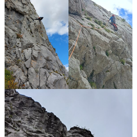
g
a
t
i
o
n