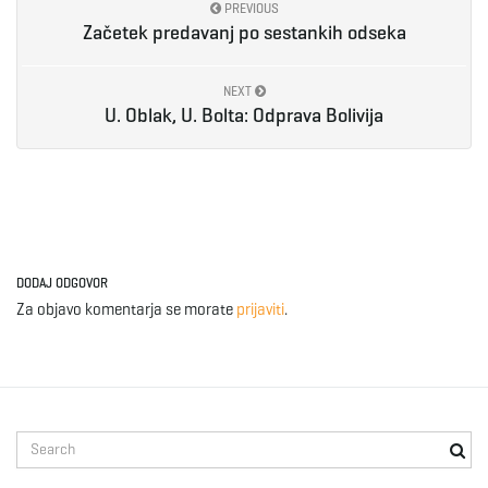
PREVIOUS
Začetek predavanj po sestankih odseka
NEXT
U. Oblak, U. Bolta: Odprava Bolivija
DODAJ ODGOVOR
Za objavo komentarja se morate
prijaviti
.
S
e