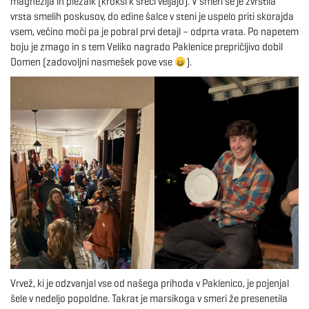
magnezija in plezalk (kroksi k sreči veljajo). V smeri se je zvrstila
vrsta smelih poskusov, do edine šalce v steni je uspelo priti skorajda
vsem, večino moči pa je pobral prvi detajl – odprta vrata. Po napetem
boju je zmago in s tem Veliko nagrado Paklenice prepričljivo dobil
Domen (zadovoljni nasmešek pove vse
).
Vrvež, ki je odzvanjal vse od našega prihoda v Paklenico, je pojenjal
šele v nedeljo popoldne. Takrat je marsikoga v smeri že presenetila