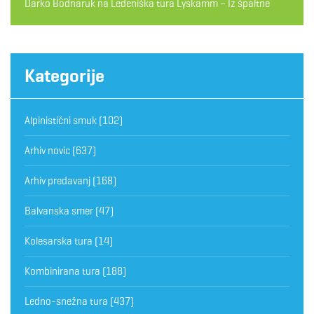
Darko Bodnaruk
na
Ledeniška tura Lyskamm – Iz špaltne
Kategorije
Alpinistični smuk
(102)
Arhiv novic
(637)
Arhiv predavanj
(168)
Balvanska smer
(47)
Kolesarska tura
(14)
Kombinirana tura
(188)
Ledno-snežna tura
(437)