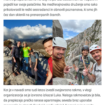
pojedli kar svoje palačinke. Na medferajnovsko druženje smo tako
prikolovratili le redki sestradanci in obnovili poznanstva, ki smo jih
čez dan sklenili na prenatrpanih štantih.
Kot je v navadi smo tudi letos izvedli svojevrstno tekmo, v vlogi
organizatorja se je izvrstno izkazal Luka. Naloga tekmovalcev je bila,
da preplezajo prečko terase apartmajev, seveda brez uporabe