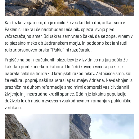
e
Kar težko verjamem, da je minilo že več kot leto dni, odkar sem v
Paklenici, takrat še nadobuden tečajnik, splezal svojo prvo
večraztežajno smer. Od takrat sem vneto čakal, da se zopet vrnem v
n
to plezalno meko ob Jadranskem morju. In podobno kot lani tudi
tokrat prvonovembrska “Pakla” ni razočarala.
Prgišče najbolj neučakanih plezalcev je v izvidnico na jug odšlo že
a
kak dan pred začetkom tabora. Do četrtkovega večera pa se je
nabrala celotna horda 40 kranjskih razbojnikov. Zatočišče smo, kot
že večkrat poprej, našli na terasi apartmajev Adriana. Navdahnjeni s
prazničnim duhom reformacije smo mirni obmorski vasici vdahnili
v
življenje in ji neutrudno kratili spanec. Oddih je lokalna populacija
doživela le ob našem zvestem vsakodnevnem romanju v pakleniško
vertikalo.
i