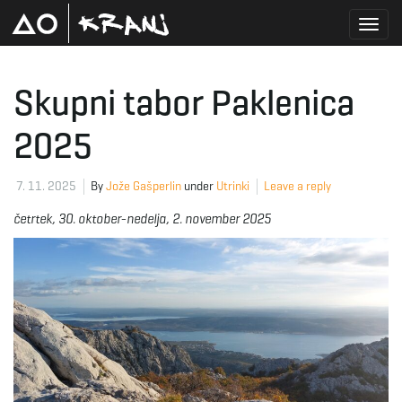
T
Skupni tabor Paklenica
2025
o
7. 11. 2025
By
Jože Gašperlin
under
Utrinki
Leave a reply
g
četrtek, 30. oktober-nedelja, 2. november 2025
g
l