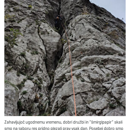
Zahavljujoč ugodnemu vremenu, dobri družbi in “šmirglpapir” skali
smo na taboru res pridno plezali prav vsak dan. Posebej dobro smo