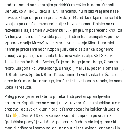
obdelali smeri nad zgornjim parkiriščem, težko bi namreč našli
trentek, ko v Flex & Rexu ali Dr. Frankenstiinu ni bilo vsaj ene naše
naveze. Ekspedicijo smo poslali v daljni Maniti kuk, kjer smo se lotili
(vsaj za pakleniške razmere) bolj hribovskih smeri. Obiska so se
razveselile lažje smeri v Ovčjem kuku, ki jih je Urh posrečeno krstil za
“zelenjavne gredice,” zvrstilo pa se je tudi nekaj resnejših vzponov,
izpostaviti velja Matevževo in Matejevo plezanje Klina. Centralni
kamin je predramil nočni vzpon (trik, kako se zlahka izognemo
gneči), žal pa se je izmuznila Urbanova velika želja, KST Sizbek.
Plezali smo še Barbo Antina, Če je od Draga je od Draga, Severno
rebro, Diagonalko, Watersong, Danajo (“Maruša, pober’ Romana!”),
D. Brahmovo, Spitbull, Boro, Kačo, Tinino, Levo tržiško ter Šaleško
smer in še marsikaj drugega, kar še ni bilo vpisano v tabelo, ko sem
tipkal te vrstice.
Poleg plezanja je na taboru potekal tudi pester spremljevalni
program. Kopali smo se v morju, lovili ravnotežje na slackline-u ter
prepevali ob zvokih kitar in orglic (zmer pozabim kakšen virtuoz je
Udir
). Člani AO Rašica so nas v soboto prijazno povabili na
“palačinka party” (hvala!). Mi pa smo začuda, v nič kaj gorenjski
maniri, prišparali samo na ideji ne pa tudi sestavinah ter napekli in