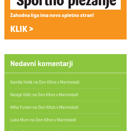
Zahodna liga ima novo spletno stran!
KLIK >
Nedavni komentarji
Kamila Hollá
na
Don Kihot v Marmoladi
Nastja Vidic
na
Don Kihot v Marmoladi
Miha Furlan
na
Don Kihot v Marmoladi
Luka Murn
na
Don Kihot v Marmoladi