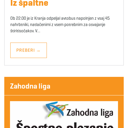
Iz špaltne
Ob 22.00 je iz Kranja odpeljal avtobus napolnjen z vsaj 45
nahrbtniki, natlačenimi z vsem potrebnim za osvajanje
štiritisočakov. V…
PREBERI
→
Zahodna liga