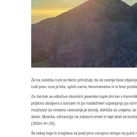
Že na začetku ture se Matic pritožuje, da se zadnje čase objavljaj
tudi prav, tura je bila, sploh zame, fenomenalna in si brez prob
Za četrtek se odločiva izkoristit jesenske tople dni kar v Kamni
prijetno obsijana s soncem in po nadležnem vzpenjanju po strmih
možnosti za vmesno varovanje je dovolj, sidrišča so urejena, se
skalo. Skratka, uživancija na zabavni smeri in lepi skali se kon
(350m IV+/III).
Še nekaj hoje in znajdeva se pred prvo vstopno rampo na južni 