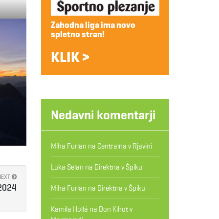
Zahodna liga ima novo
spletno stran!
KLIK >
Nedavni komentarji
Miha Furlan
na
Centralna v Rjavini
Luka Selan
na
Direktna v Špiku
NEXT
 2024
Miha Furlan
na
Direktna v Špiku
Kamila Hollá
na
Don Kihot v