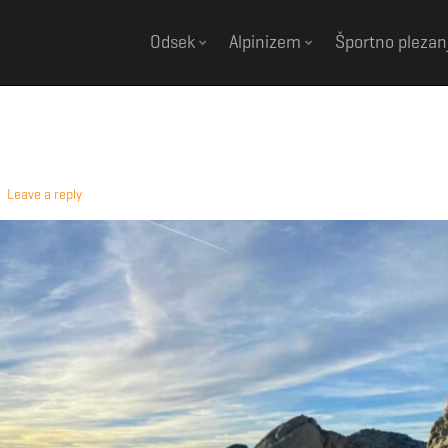
Odsek
Alpinizem
Športno plezan
Leave a reply