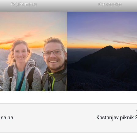
Po južnem razu
Naravno okno
 se ne
Kostanjev piknik