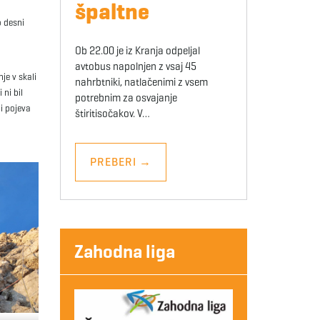
špaltne
o desni
Ob 22.00 je iz Kranja odpeljal
avtobus napolnjen z vsaj 45
je v skali
nahrbtniki, natlačenimi z vsem
ni bil
potrebnim za osvajanje
i pojeva
štiritisočakov. V…
PREBERI
→
Zahodna liga