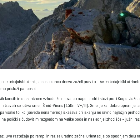
o le tečajniški utrinki, a si na koncu dneva zaželi prav to – še en tečajniški utrinek
lema prisluži par besed.
ških koncih in ob sončnem vzhodu že rineva po napol podrti stezi proti Koglu. Južna
 travah se lotiva smeri Šmid-Virens (150m IV+/III). Smer je kar dobro opremljena s
 pa vsake toliko (seveda nenamerno) izkaževa pri iskanju ne ravno najlažjih preho
ča na polički s čudovitim razgledom na Velike pode in naslednje izhodišče – južni ra
raz. Dva raztežaja po rampi in raz se uradno začne. Orientacija po spodnjem delu r