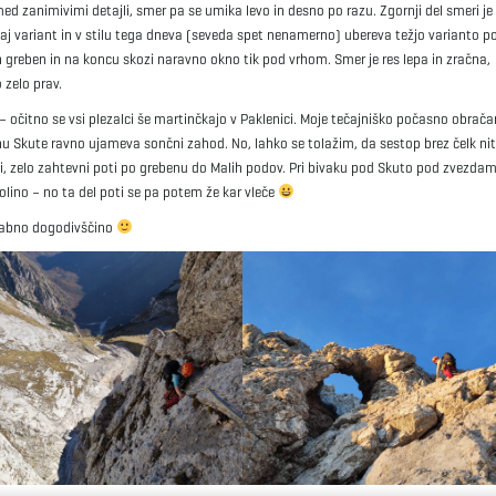
med zanimivimi detajli, smer pa se umika levo in desno po razu. Zgornji del smeri je
ekaj variant in v stilu tega dneva (seveda spet nenamerno) ubereva težjo varianto p
n greben in na koncu skozi naravno okno tik pod vrhom. Smer je res lepa in zračna,
 zelo prav.
– očitno se vsi plezalci še martinčkajo v Paklenici. Moje tečajniško počasno obračan
hu Skute ravno ujameva sončni zahod. No, lahko se tolažim, da sestop brez čelk niti 
ani, zelo zahtevni poti po grebenu do Malih podov. Pri bivaku pod Skuto pod zvezdam
olino – no ta del poti se pa potem že kar vleče
ozabno dogodivščino