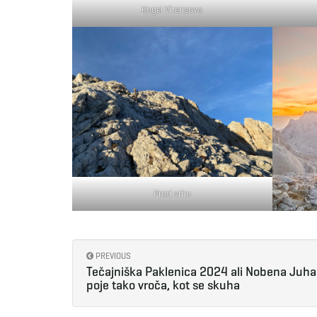
Kogel Virensova
Proti vrhu
PREVIOUS
Tečajniška Paklenica 2024 ali Nobena Juha
poje tako vroča, kot se skuha