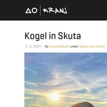
Kogel in Skuta
3. 11. 2024
By
Vesna Velkavrh
under
Skalna tura
,
Utrinki