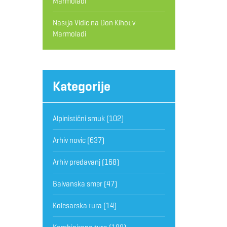
Marmoladi
Nastja Vidic
na
Don Kihot v
Marmoladi
Kategorije
Alpinistični smuk
(102)
Arhiv novic
(637)
Arhiv predavanj
(168)
Balvanska smer
(47)
Kolesarska tura
(14)