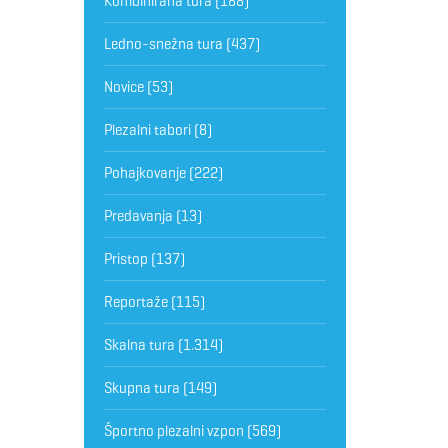
Kombinirana tura
(188)
Ledno-snežna tura
(437)
Novice
(53)
Plezalni tabori
(8)
Pohajkovanje
(222)
Predavanja
(13)
Pristop
(137)
Reportaže
(115)
Skalna tura
(1.314)
Skupna tura
(149)
Športno plezalni vzpon
(569)