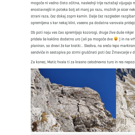
mogoče ni vedno čisto očitna, naslednji trije raztežaji vijugajo 
enostavnejši in poteka bolj ali manj po razu, možnih je sicer n
strani raza, čez dokaj zoprn kamin. Dalje čez razgleden razgiba
opremljena s kar nekaj klini, vseeno pa dodatna varovala pridejo
Ob poti naju ves čas spremljajo kozorogi, druge žive duše nikjer 
pridela še kakšno dodatno uro (ali pa mogoče dve
) in na vr
planiran, so dnevi že kar kratki… Slediva, na srečo lepo markir
sendviče in sestopiva po strmi gruščnati poti čez Žmavcarje v d
Za konec, Matic hvala ti za krasno celodnevno turo in res nep