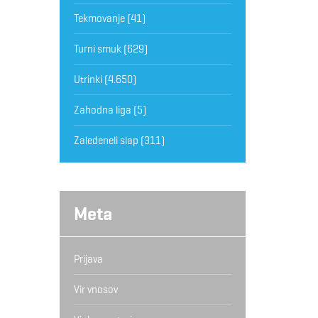
Tekmovanje
(41)
Turni smuk
(629)
Utrinki
(4.650)
Zahodna liga
(5)
Zaledeneli slap
(311)
Meta
Prijava
Vir vnosov