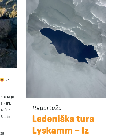
No
 stena je
 klini,
dov čez
Ledeniška tura
z Skute
Lyskamm – Iz
aza