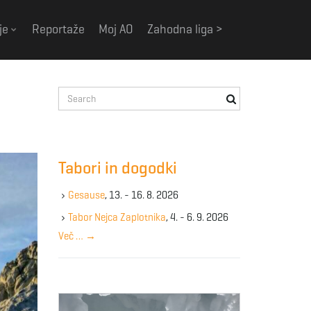
je
Reportaže
Moj AO
Zahodna liga >
S
e
a
r
c
Tabori in dogodki
h
k
Gesause
, 13. - 16. 8. 2026
e
y
Tabor Nejca Zaplotnika
, 4. - 6. 9. 2026
w
Več …
→
o
r
d