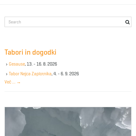
S
e
a
r
c
Tabori in dogodki
h
k
Gesause
, 13. - 16. 8. 2026
e
y
Tabor Nejca Zaplotnika
, 4. - 6. 9. 2026
w
Več …
→
o
r
d