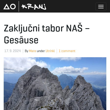
T
Zaključni tabor NAŠ –
Gesäuse
o
17. 9. 2024
By
Mare
under
Utrinki
1 comment
g
g
l