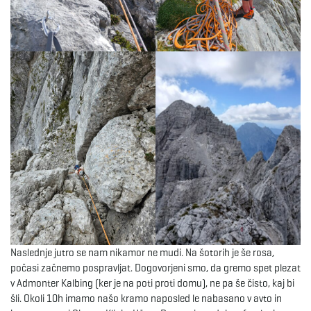
Naslednje jutro se nam nikamor ne mudi. Na šotorih je še rosa,
počasi začnemo pospravljat. Dogovorjeni smo, da gremo spet plezat
v Admonter Kalbing (ker je na poti proti domu), ne pa še čisto, kaj bi
šli. Okoli 10h imamo našo kramo naposled le nabasano v avto in