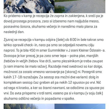
Ko pridemo v kamp je recepcija že zaprta in zaklenjena, k sreči pa je
dovolj prostega prostora, zato si izberemo nam najljubše mesto,
postavimo šotora, skuhamo večerjo in naredimo malo plana za
naslednji dan.
Zjutraj se recepcija v kampu odpira (šele) ob 8:00 in šele takrat smo
lahko opravili check-in, nato pa smo se odpeljali novemu cilju
naproti. To je bila 450 m smer Gummikiller v J steni Kleiner Ödstein-a.
Dostopa je kar precej, je pa zato smer lepa – polna plat, manjših
žlebičev in večjih žlebov. Vse drži, samo plezalnikom je treba zaupat
(s tem imamo še malo težav). Razdalje med svedrovci so kar dolge,
možnosti za ostalo vmesno varovanje pa (skoraj) ni. Potegnili smo
kakih 17-18 raztežajev. Za sestop sta možni dve varianti: dolg in
kompleksen sestop čaz greben ali pa nekih 12 spustov po vrvi. Nič
od tega ni kratko, a ker so štanti navrtani, se odločimo za spuste po
vrvi. Do avta prispemo v trdi temi, vseeno pa si v kampu (v soju čelk)
skuhamo odlično večerjo in popadamo v spalke.