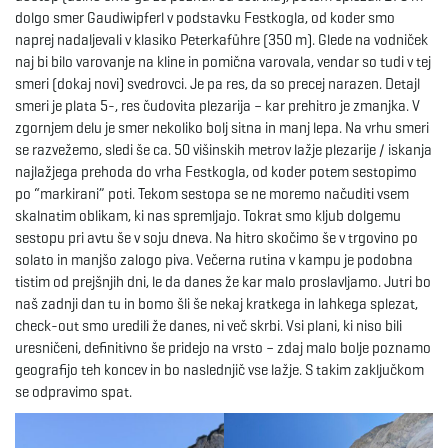
dolgo smer Gaudiwipferl v podstavku Festkogla, od koder smo
naprej nadaljevali v klasiko Peterkaführe (350 m). Glede na vodniček
naj bi bilo varovanje na kline in pomična varovala, vendar so tudi v tej
smeri (dokaj novi) svedrovci. Je pa res, da so precej narazen. Detajl
smeri je plata 5-, res čudovita plezarija – kar prehitro je zmanjka. V
zgornjem delu je smer nekoliko bolj sitna in manj lepa. Na vrhu smeri
se razvežemo, sledi še ca. 50 višinskih metrov lažje plezarije / iskanja
najlažjega prehoda do vrha Festkogla, od koder potem sestopimo
po “markirani” poti. Tekom sestopa se ne moremo načuditi vsem
skalnatim oblikam, ki nas spremljajo. Tokrat smo kljub dolgemu
sestopu pri avtu še v soju dneva. Na hitro skočimo še v trgovino po
solato in manjšo zalogo piva. Večerna rutina v kampu je podobna
tistim od prejšnjih dni, le da danes že kar malo proslavljamo. Jutri bo
naš zadnji dan tu in bomo šli še nekaj kratkega in lahkega splezat,
check-out smo uredili že danes, ni več skrbi. Vsi plani, ki niso bili
uresničeni, definitivno še pridejo na vrsto – zdaj malo bolje poznamo
geografijo teh koncev in bo naslednjič vse lažje. S takim zaključkom
se odpravimo spat.