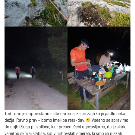
Tretji dan je napovedano slabše vreme, že pri zajtrku je padlo nekaj
dežja. Ravno prav – bomo imeli pa rest-day.
Vseeno se spravimo
do najbližjega plezališča, kjer presenečeni ugotavljamo, da je skala
verjetno skoraj slabša, kot v hribovskih smereh, ki smo jih plezali