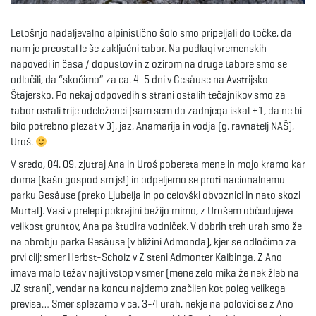
e
Letošnjo nadaljevalno alpinistično šolo smo pripeljali do točke, da
nam je preostal le še zaključni tabor. Na podlagi vremenskih
napovedi in časa / dopustov in z ozirom na druge tabore smo se
odločili, da “skočimo” za ca. 4-5 dni v Gesäuse na Avstrijsko
n
Štajersko. Po nekaj odpovedih s strani ostalih tečajnikov smo za
tabor ostali trije udeleženci (sam sem do zadnjega iskal +1, da ne bi
bilo potrebno plezat v 3), jaz, Anamarija in vodja (g. ravnatelj NAŠ),
Uroš.
a
V sredo, 04. 09. zjutraj Ana in Uroš pobereta mene in mojo kramo kar
doma (kašn gospod sm js!) in odpeljemo se proti nacionalnemu
parku Gesäuse (preko Ljubelja in po celovški obvoznici in nato skozi
v
Murtal). Vasi v prelepi pokrajini bežijo mimo, z Urošem občudujeva
velikost gruntov, Ana pa študira vodniček. V dobrih treh urah smo že
na obrobju parka Gesäuse (v bližini Admonda), kjer se odločimo za
prvi cilj: smer Herbst-Scholz v Z steni Admonter Kalbinga. Z Ano
i
imava malo težav najti vstop v smer (mene zelo mika že nek žleb na
JZ strani), vendar na koncu najdemo značilen kot poleg velikega
previsa… Smer splezamo v ca. 3-4 urah, nekje na polovici se z Ano