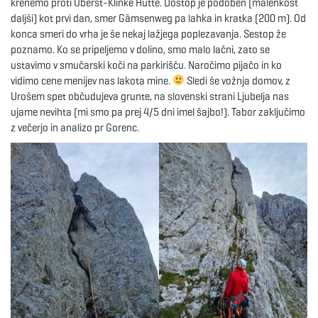
krenemo proti Oberst-Klinke Hütte. Dostop je podoben (malenkost
daljši) kot prvi dan, smer Gämsenweg pa lahka in kratka (200 m). Od
konca smeri do vrha je še nekaj lažjega poplezavanja. Sestop že
poznamo. Ko se pripeljemo v dolino, smo malo lačni, zato se
ustavimo v smučarski koči na parkirišču. Naročimo pijačo in ko
vidimo cene menijev nas lakota mine.
Sledi še vožnja domov, z
Urošem spet občudujeva grunte, na slovenski strani Ljubelja nas
ujame nevihta (mi smo pa prej 4/5 dni imel šajbo!). Tabor zaključimo
z večerjo in analizo pr Gorenc.