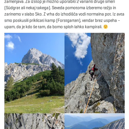
zamenjava. Za izstop je možno uporabiti 2 varianti druge smeri
g
(Südgrat ali nekaj takega). Seveda pomotoma izberemo težjo in
zarinemo v slabo 5ko. Z vrha do izhodišča vodi normalna pot. Iz avta
smo poskusili priklicati kamp (Forstgarten), vendar brez uspeha –
upam, da je kdo še tam, da bomo sploh lahko kampirali.
a
t
i
o
n