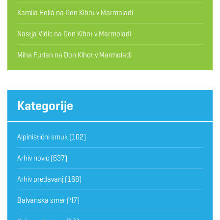
Kamila Hollá
na
Don Kihot v Marmoladi
Nastja Vidic
na
Don Kihot v Marmoladi
Miha Furlan
na
Don Kihot v Marmoladi
Kategorije
Alpinistični smuk
(102)
Arhiv novic
(637)
Arhiv predavanj
(168)
Balvanska smer
(47)