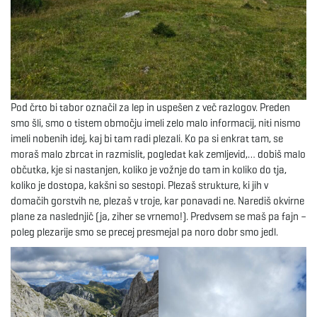
Pod črto bi tabor označil za lep in uspešen z več razlogov. Preden
smo šli, smo o tistem območju imeli zelo malo informacij, niti nismo
imeli nobenih idej, kaj bi tam radi plezali. Ko pa si enkrat tam, se
moraš malo zbrcat in razmislit, pogledat kak zemljevid,… dobiš malo
občutka, kje si nastanjen, koliko je vožnje do tam in koliko do tja,
koliko je dostopa, kakšni so sestopi. Plezaš strukture, ki jih v
domačih gorstvih ne, plezaš v troje, kar ponavadi ne. Narediš okvirne
plane za naslednjič (ja, ziher se vrnemo!). Predvsem se maš pa fajn –
poleg plezarije smo se precej presmejal pa noro dobr smo jedl.