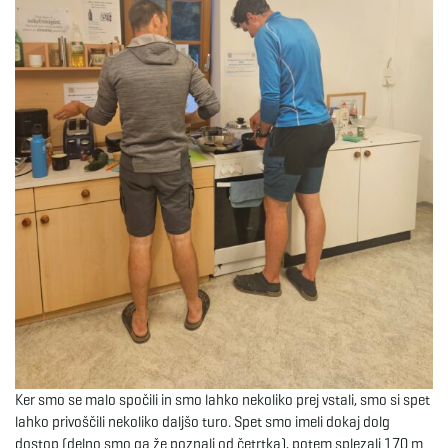
Ker smo se malo spočili in smo lahko nekoliko prej vstali, smo si spet
lahko privoščili nekoliko daljšo turo. Spet smo imeli dokaj dolg
dostop (delno smo ga že poznali od četrtka), potem splezali 170 m