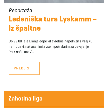
Ledeniška tura Lyskamm –
Iz špaltne
Ob 22.00 je iz Kranja odpeljal avtobus napolnjen z vsaj 45
nahrbtniki, natlačenimi z vsem potrebnim za osvajanje
štiritisočakov. V…
PREBERI
→
Zahodna liga