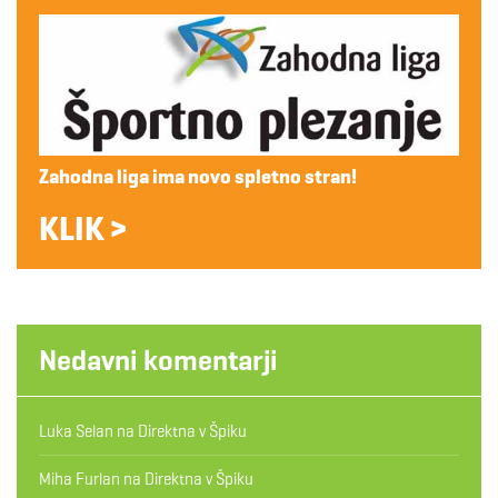
Zahodna liga ima novo spletno stran!
KLIK >
Nedavni komentarji
Luka Selan
na
Direktna v Špiku
Miha Furlan
na
Direktna v Špiku