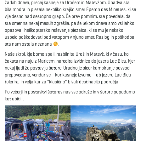
žarkih dneva, precej kasneje za Urošem in Matevžom. Onadva sta
bila modra in plezala nekoliko krajšo smer Éperon des Minettes, ki se
vije desno nad sestopno grapo. Če prav pomnim, sta povedala, da
sta smer na nekaj mestih zgrešila, pa še tekom dneva smo vsi lahko
opazovali helikoptersko reševanje plezalca, ki se mu je nekako
uspelo poškodovati pod vstopom v njuno smer. Razlog in poškodba
sta nam ostala neznana
.
Naše skrbi, kje bomo spali, razblinita Uroš in Matevž, ki v času, ko
čakata na naju z Maticem, naredita izvidnico do jezera Lac Bleu, kjer
nekaj ljudi že postavlja šotore. Uradno je sicer kampiranje povsod
prepovedano, vendar se – kot kasneje izvemo – ob jezeru Lac Bleu
tolerira, in velja kar za “klasično” bivak destinacijo področja.
Po večerji in postavitvi šotorov nas vse odreže in v šotore popadamo
kot ubiti…