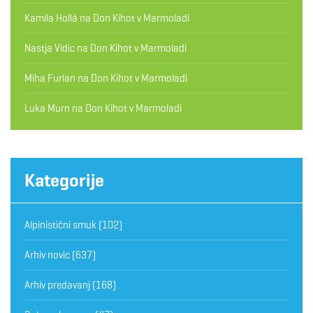
Kamila Hollá
na
Don Kihot v Marmoladi
Nastja Vidic
na
Don Kihot v Marmoladi
Miha Furlan
na
Don Kihot v Marmoladi
Luka Murn
na
Don Kihot v Marmoladi
Kategorije
Alpinistični smuk
(102)
Arhiv novic
(637)
Arhiv predavanj
(168)