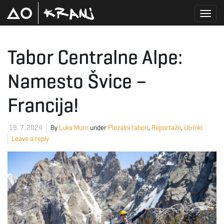
T
Tabor Centralne Alpe:
Namesto Švice –
o
Francija!
g
19. 7. 2024
By
Luka Murn
under
Plezalni tabori
,
Reportaže
,
Utrinki
Leave a reply
g
l