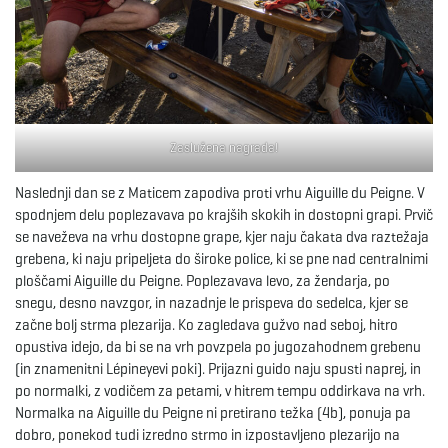
Zaslužena nagrada!
Naslednji dan se z Maticem zapodiva proti vrhu Aiguille du Peigne. V
spodnjem delu poplezavava po krajših skokih in dostopni grapi. Prvič
se naveževa na vrhu dostopne grape, kjer naju čakata dva raztežaja
grebena, ki naju pripeljeta do široke police, ki se pne nad centralnimi
ploščami Aiguille du Peigne. Poplezavava levo, za žendarja, po
snegu, desno navzgor, in nazadnje le prispeva do sedelca, kjer se
začne bolj strma plezarija. Ko zagledava gužvo nad seboj, hitro
opustiva idejo, da bi se na vrh povzpela po jugozahodnem grebenu
(in znamenitni Lépineyevi poki). Prijazni guido naju spusti naprej, in
po normalki, z vodičem za petami, v hitrem tempu oddirkava na vrh.
Normalka na Aiguille du Peigne ni pretirano težka (4b), ponuja pa
dobro, ponekod tudi izredno strmo in izpostavljeno plezarijo na