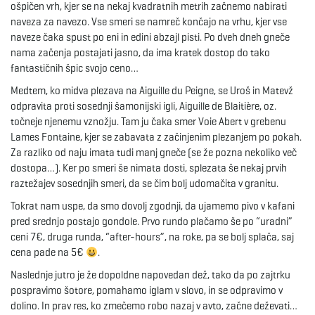
ošpičen vrh, kjer se na nekaj kvadratnih metrih začnemo nabirati
naveza za navezo. Vse smeri se namreč končajo na vrhu, kjer vse
naveze čaka spust po eni in edini abzajl pisti. Po dveh dneh gneče
nama začenja postajati jasno, da ima kratek dostop do tako
fantastičnih špic svojo ceno…
Medtem, ko midva plezava na Aiguille du Peigne, se Uroš in Matevž
odpravita proti sosednji šamonijski igli, Aiguille de Blaitière, oz.
točneje njenemu vznožju. Tam ju čaka smer Voie Abert v grebenu
Lames Fontaine, kjer se zabavata z začinjenim plezanjem po pokah.
Za razliko od naju imata tudi manj gneče (se že pozna nekoliko več
dostopa…). Ker po smeri še nimata dosti, splezata še nekaj prvih
raztežajev sosednjih smeri, da se čim bolj udomačita v granitu.
Tokrat nam uspe, da smo dovolj zgodnji, da ujamemo pivo v kafani
pred srednjo postajo gondole. Prvo rundo plačamo še po “uradni”
ceni 7€, druga runda, “after-hours”, na roke, pa se bolj splača, saj
cena pade na 5€
.
Naslednje jutro je že dopoldne napovedan dež, tako da po zajtrku
pospravimo šotore, pomahamo iglam v slovo, in se odpravimo v
dolino. In prav res, ko zmečemo robo nazaj v avto, začne deževati…