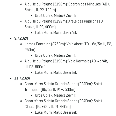
Aiguille du Peigne (3192m): Éperon des Minettes (AD+,
5b/4b, II, P2, 190m)
Uroš Oblak, Matevž Zevnik
Aiguille du Peigne (3192m): Arête des Papillons (D,
6a/4c, II, P3, 400m)
Luka Murn, Matic Jezeršek
9.7.2024
Lames Fontaine (2750m): Voie Abert (TD-, 6a/5c, II, P2,
250m)
Uroš Oblak, Matevž Zevnik
Aiguille du Peigne (3192m): Voie Normale (AD, 4b/4b,
III, P3, 600m)
Luka Murn, Matic Jezeršek
11.7.2024
Contreforts S de la Grande Sagne (2840m): Soleil
Trompeur (6b/5c, II, P1+, 500m)
Uroš Oblak, Matevž Zevnik
Contreforts S de la Grande Sagne (2840m): Soleil
Glacial (6a+/5c, II, P1, 440m)
Luka Murn, Matic Jezeršek