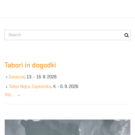
S
e
a
r
c
Tabori in dogodki
h
k
Gesause
, 13. - 16. 8. 2026
e
y
Tabor Nejca Zaplotnika
, 4. - 6. 9. 2026
w
Več …
→
o
r
d