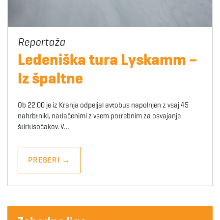
Ledeniška tura Lyskamm –
Iz špaltne
Ob 22.00 je iz Kranja odpeljal avtobus napolnjen z vsaj 45
nahrbtniki, natlačenimi z vsem potrebnim za osvajanje
štiritisočakov. V…
PREBERI
→