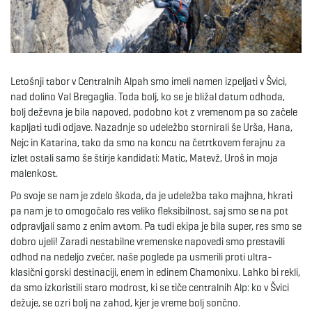
e
Letošnji tabor v Centralnih Alpah smo imeli namen izpeljati v Švici,
n
nad dolino Val Bregaglia. Toda bolj, ko se je bližal datum odhoda,
bolj deževna je bila napoved, podobno kot z vremenom pa so začele
kapljati tudi odjave. Nazadnje so udeležbo stornirali še Urša, Hana,
Nejc in Katarina, tako da smo na koncu na četrtkovem ferajnu za
a
izlet ostali samo še štirje kandidati: Matic, Matevž, Uroš in moja
malenkost.
Po svoje se nam je zdelo škoda, da je udeležba tako majhna, hkrati
v
pa nam je to omogočalo res veliko fleksibilnost, saj smo se na pot
odpravljali samo z enim avtom. Pa tudi ekipa je bila super, res smo se
dobro ujeli! Zaradi nestabilne vremenske napovedi smo prestavili
odhod na nedeljo zvečer, naše poglede pa usmerili proti ultra-
i
klasični gorski destinaciji, enem in edinem Chamonixu. Lahko bi rekli,
da smo izkoristili staro modrost, ki se tiče centralnih Alp: ko v Švici
dežuje, se ozri bolj na zahod, kjer je vreme bolj sončno.