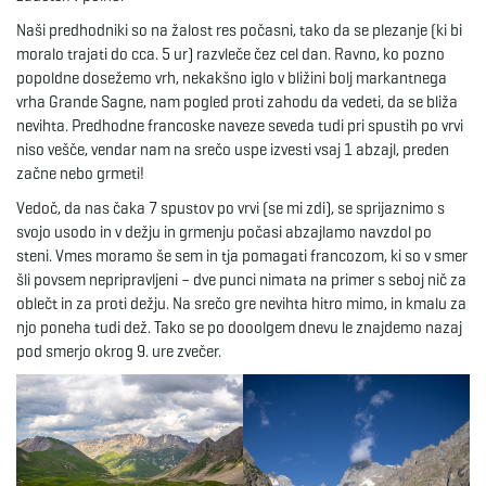
Naši predhodniki so na žalost res počasni, tako da se plezanje (ki bi
moralo trajati do cca. 5 ur) razvleče čez cel dan. Ravno, ko pozno
popoldne dosežemo vrh, nekakšno iglo v bližini bolj markantnega
vrha Grande Sagne, nam pogled proti zahodu da vedeti, da se bliža
nevihta. Predhodne francoske naveze seveda tudi pri spustih po vrvi
niso vešče, vendar nam na srečo uspe izvesti vsaj 1 abzajl, preden
začne nebo grmeti!
Vedoč, da nas čaka 7 spustov po vrvi (se mi zdi), se sprijaznimo s
svojo usodo in v dežju in grmenju počasi abzajlamo navzdol po
steni. Vmes moramo še sem in tja pomagati francozom, ki so v smer
šli povsem nepripravljeni – dve punci nimata na primer s seboj nič za
oblečt in za proti dežju. Na srečo gre nevihta hitro mimo, in kmalu za
njo poneha tudi dež. Tako se po dooolgem dnevu le znajdemo nazaj
pod smerjo okrog 9. ure zvečer.