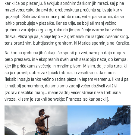
kar kliče po plezanju. Navkljub sončnim žarkom jih mrazi, saj piha
mrzel veter, tako da prvi del grebenskega prečenja splezajo kar v
gojzarjih. Šele čez dan sonce pridobi moč, veter pa se umiri, da se
lahko preobujejo v plezalke. Ker so trije, se bolj ali manj večino
grebena varujejo
cug-cug
, tako da jim prečenje vzame kar večino
dneva. Plezanje pa je baje lepo – z grebenskimi razgledi vsenaokrog,
ter z oranžnim, buhtljastim granitom, ki Matica spominja na Korziko.
Na koncu grebena jih čakajo še spusti po vrvi, nato pa dajo noge v
peto prestavo, in v ekspresnih dveh urah sestopijo nazaj do kempa,
kjer jih pričakam z večerjo in mrzlim pivom. Mislim, da je bila tura, ki
so jo opravili, dober zaključek tabora, in veseli smo, da smo s
fleksibilnostjo lahko večino tedna plezali v lepem vremenu. Hkrati pa
je najbolj pomembno, da smo smo zadnji večer doživeli vsi živi
(zdravi nekoliko manj… mene zadnji večer strese neka trebušna
viroza, ki sem jo staknil bohvekje; Francozi so kar packi!).