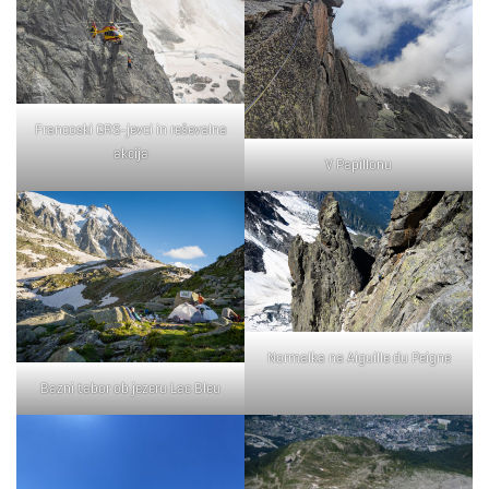
Francoski GRS-jevci in reševalna
akcija
V Papillonu
Normalka na Aiguille du Peigne
Bazni tabor ob jezeru Lac Bleu