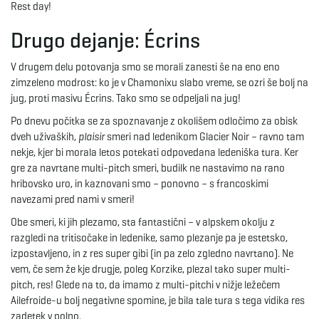
Rest day!
Drugo dejanje: Écrins
V drugem delu potovanja smo se morali zanesti še na eno eno
zimzeleno modrost: ko je v Chamonixu slabo vreme, se ozri še bolj na
jug, proti masivu Écrins. Tako smo se odpeljali na jug!
Po dnevu počitka se za spoznavanje z okolišem odločimo za obisk
dveh uživaških,
plaisir
smeri nad ledenikom Glacier Noir – ravno tam
nekje, kjer bi morala letos potekati odpovedana ledeniška tura. Ker
gre za navrtane multi-pitch smeri, budilk ne nastavimo na rano
hribovsko uro, in kaznovani smo – ponovno – s francoskimi
navezami pred nami v smeri!
Obe smeri, ki jih plezamo, sta fantastični – v alpskem okolju z
razgledi na tritisočake in ledenike, samo plezanje pa je estetsko,
izpostavljeno, in z res super gibi (in pa zelo zgledno navrtano). Ne
vem, če sem že kje drugje, poleg Korzike, plezal tako super multi-
pitch, res! Glede na to, da imamo z multi-pitchi v nižje ležečem
Ailefroide-u bolj negativne spomine, je bila tale tura s tega vidika res
zadetek v polno.