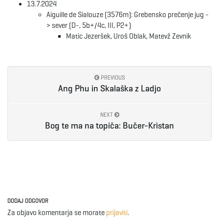
13.7.2024
Aiguille de Sialouze (3576m): Grebensko prečenje jug -
> sever (D-, 5b+/4c, III, P2+)
Matic Jezeršek, Uroš Oblak, Matevž Zevnik
PREVIOUS
Ang Phu in Skalaška z Ladjo
NEXT
Bog te ma na topiča: Bučer-Kristan
DODAJ ODGOVOR
Za objavo komentarja se morate
prijaviti
.