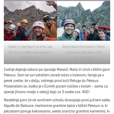
Veseli in nasmejani na vrhu, cca
Skupinska s francoskimi frikoti
15 minut, preden se je uscalo in
na varnem pod steno. Keri
začelo grmeti
francozi ejga!
Zadnje dejanje tabora pa opravijo Matevž, Matic in Uroš v bližini gore
Pelvoux. Sam se turi odrečem zaradi težav s kolenom, fantje pa v
petek zvečer, še v dežju, odrinejo proti koči Refuge du Pelvoux.
Presenečeni so, koliko je v Écrinih poceni nočitev v kočah – samo za
spanje (hrano nosijo s seboj) dajo za 3 osebe cca. 40€!
Naslednje jutro že ob sončnem vzhodu dostopajo proti južnem sedlu
Aiguille de Sialouze, markantne granitne špice v bližini Pelvoux-a, ki
plezalcem ponuja kakovostno, svetlo oranžno granitno kamenino, ki