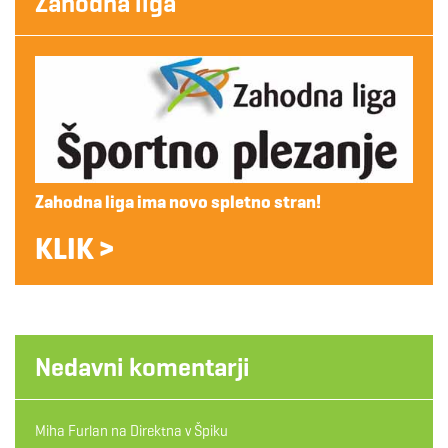
Zahodna liga
Zahodna liga ima novo spletno stran!
KLIK >
Nedavni komentarji
Miha Furlan
na
Direktna v Špiku