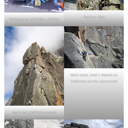
Papillon ridge
Pakiranje na parkirišču v Chamu
Matic pleza, Uroš in Matevž pa
izležavata na vrhu njune smeri
Matic lovi predhodne naveze