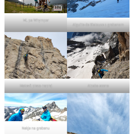
Mi, pa Whymper
Aiguille de Sialouze z grebenom
Matevž pleza naprej
Alpska scena
Nekje na grebenu