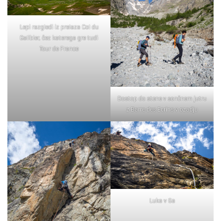
Lepi razgledi iz prelaza Col du
Galibier, čez katerega gre tudi
Tour de France
Dostop do stene v sončnem jutru
z Barre des Ecrins v ozadju
Luka v 6a