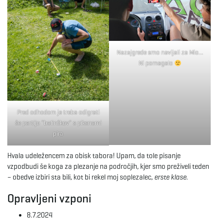
Nazajgrede smo navijali za Mio…
Ni pomagalo
Pred odhodom je treba odigrati
še partijo “balinčkov” s piksnami
pira
Hvala udeležencem za obisk tabora! Upam, da tole pisanje
vzpodbudi še koga za plezanje na področjih, kjer smo preživeli teden
– obedve izbiri sta bili, kot bi rekel moj soplezalec,
erste klase
.
Opravljeni vzponi
8.7.2024