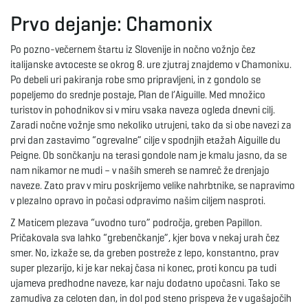
g
Prvo dejanje: Chamonix
Po pozno-večernem štartu iz Slovenije in nočno vožnjo čez
italijanske avtoceste se okrog 8. ure zjutraj znajdemo v Chamonixu.
a
Po debeli uri pakiranja robe smo pripravljeni, in z gondolo se
popeljemo do srednje postaje, Plan de l’Aiguille. Med množico
turistov in pohodnikov si v miru vsaka naveza ogleda dnevni cilj.
Zaradi nočne vožnje smo nekoliko utrujeni, tako da si obe navezi za
t
prvi dan zastavimo “ogrevalne” cilje v spodnjih etažah Aiguille du
Peigne. Ob sončkanju na terasi gondole nam je kmalu jasno, da se
nam nikamor ne mudi – v naših smereh se namreč že drenjajo
i
naveze. Zato prav v miru poskrijemo velike nahrbtnike, se napravimo
v plezalno opravo in počasi odpravimo našim ciljem nasproti.
Z Maticem plezava “uvodno turo” področja, greben Papillon.
Pričakovala sva lahko “grebenčkanje”, kjer bova v nekaj urah čez
o
smer. No, izkaže se, da greben postreže z lepo, konstantno, prav
super plezarijo, ki je kar nekaj časa ni konec, proti koncu pa tudi
ujameva predhodne naveze, kar naju dodatno upočasni. Tako se
zamudiva za celoten dan, in dol pod steno prispeva že v ugašajočih
n