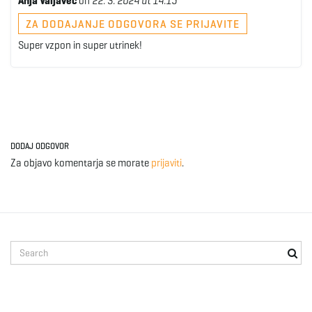
Anja Valjavec
on
22. 3. 2024 at 14:15
ZA DODAJANJE ODGOVORA SE PRIJAVITE
Super vzpon in super utrinek!
DODAJ ODGOVOR
Za objavo komentarja se morate
prijaviti
.
S
e
a
r
c