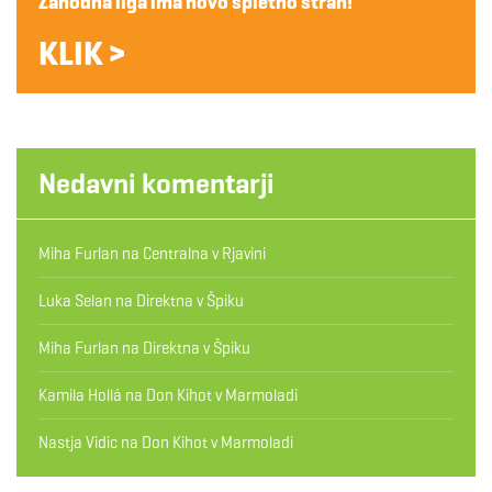
Zahodna liga ima novo spletno stran!
KLIK >
Nedavni komentarji
Miha Furlan
na
Centralna v Rjavini
Luka Selan
na
Direktna v Špiku
Miha Furlan
na
Direktna v Špiku
Kamila Hollá
na
Don Kihot v Marmoladi
Nastja Vidic
na
Don Kihot v Marmoladi