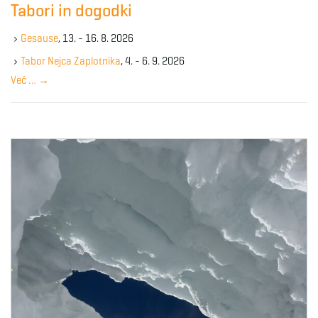
Tabori in dogodki
h
k
Gesause
, 13. - 16. 8. 2026
e
y
Tabor Nejca Zaplotnika
, 4. - 6. 9. 2026
w
Več …
→
o
r
d