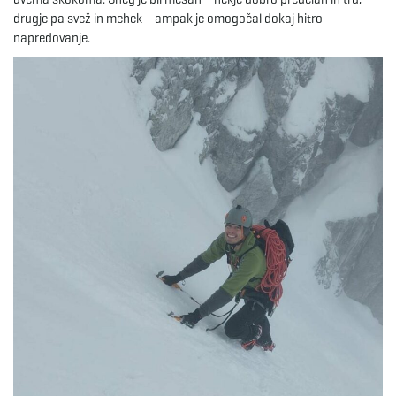
g
drugje pa svež in mehek – ampak je omogočal dokaj hitro
napredovanje.
a
t
i
o
n