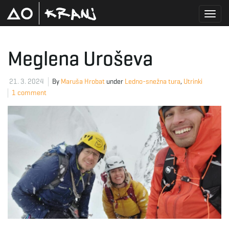
T
Meglena Uroševa
o
21. 3. 2024
By
Maruša Hrobat
under
Ledno-snežna tura
,
Utrinki
1 comment
g
g
l