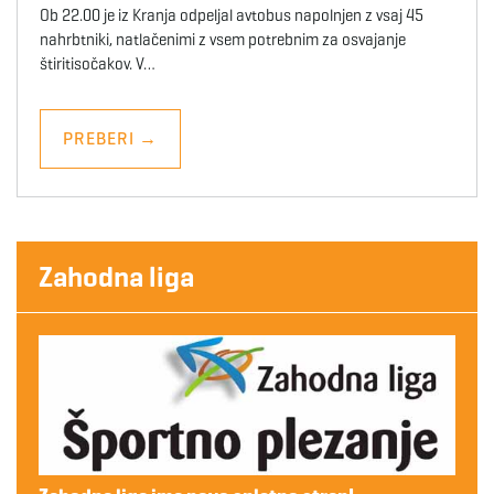
Ob 22.00 je iz Kranja odpeljal avtobus napolnjen z vsaj 45
nahrbtniki, natlačenimi z vsem potrebnim za osvajanje
štiritisočakov. V…
PREBERI
→
Zahodna liga