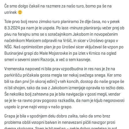
Če smo dolgo čakali na razmere za našo turo, bomo pa še na
e
utrinek
Tole prvo bolj resno zimsko turo planiramo že dlje časa, no v petek
8.3.2024 pa nam je le uspela. Po last-minute planiranju večer prej ob
pivu na ferajnu smo se s sotečajnikom Jakobom in novopečenim
n
načelnikom Maticem odpravili na Vršič, in sicer v Uroševo grapo v
NŠG. Naš optimističen plan je po Uroševi sicer vključeval še vzpon po
Butinarjevi grapi do Male Mojstrovke in pa izlet v Krnico na ogled
smeri v severni steni Razorja, a več o tem kasneje.
a
Vremenska napoved ni bila prav vzpodbudna in res nas je že na
parkirišču pričakala gosta megla ter nekaj svežega snega. Ker smo
bili ta dan prvi (in skoraj edini) v teh koncih, dostop do naše grape še
v
ni bil shojen, tako da sva z Jakobom izmenjaje opravila to težko delo.
Še nekoliko bolj zahtevna pa je bila navigacija v gosti megli, vendar
se je le-ta ravno prav pogosto razkadila, da nam je kljub negotovosti
uspelo iz prve najti vstop v našo grapo.
i
Grapa je bila v spodnjem delu dobro zalita, tako da smo brez
problema obšli vstopni balvan in nenavezani pičili navzgor proti
dvema skokoma. Sneg je bil mešan – nekje dobro predelan in trd,