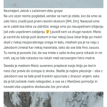
Nasmejani Jakob v začetnem delu grape
Na uro sicer nismo pogledali, vendar se nam je zdelo, kot da smo se
zelo hitro znašli pod prvim resnim skokom (M4, 2m). Navezali smo
se in zabili dva klina za sidrišče; enega smo po neuspešnem izbijanju
(ali zelo uspešnem zabijanju
) pustili tam za druge naveze. Matic
je zarinil do luknje pod skokom in kar nekaj časa iskal linijo po mokri
skali z nekaj neuporabnega snega in ledu, medtem pa je na naju z
Jakobom zmetal kar nekaj materiala, tako da sva bila fino zasuta.
Tu nama je postalo žal, da sva imela s sabo le dva para rokavic in ne
treh, saj so bile rokavice na rokah med varovanjem hitro mokre.
Seveda je medtem Matic suvereno preplezal svojo linijo po levi in
nato čez previs do izstopa iz skoka. Sledilo je najino plezanje – oba z
Jakobom sva se šele pred kratkim spoznala z drytool-anjem, tako
da je bil začetek malo nelagoden, a sva se z Matičevo pomočjo in
nasveti oba uspešno skobacala čez prvi skok.