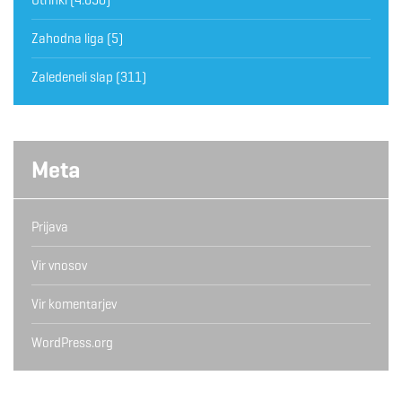
Zahodna liga
(5)
Zaledeneli slap
(311)
Meta
Prijava
Vir vnosov
Vir komentarjev
WordPress.org