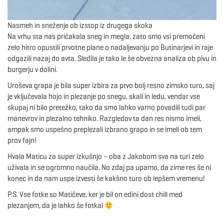
Nasmeh in sneženje ob izstop iz drugega skoka
Na vrhu sta nas pričakala sneg in megla, zato smo vsi premočeni
zelo hitro opustili prvotne plane o nadaljevanju po Butinarjevi in raje
odgazili nazaj do avta. Sledila je tako le še obvezna analiza ob pivu in
burgerju v dolini.
Uroševa grapa je bila super izbira za prvo bolj resno zimsko turo, saj
je vključevala hojo in plezanje po snegu, skali in ledu, vendar vse
skupaj ni bilo pretežko, tako da smo lahko varno povadili tudi par
manevrov in plezalno tehniko. Razgledov ta dan res nismo imeli,
ampak smo uspešno preplezali izbrano grapo in se imeli ob tem
prov fajn!
Hvala Maticu za super izkušnjo – oba z Jakobom sva na turi zelo
uživala in se ogromno naučila. No zdaj pa upamo, da zime res še ni
konec in da nam uspe izvesti še kakšno turo ob lepšem vremenu!
P.S. Vse fotke so Matičeve, ker je bil on edini dost chill med
plezanjem, da je lahko še fotkal