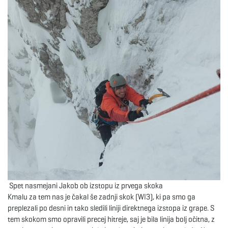
Spet nasmejani Jakob ob izstopu iz prvega skoka
Kmalu za tem nas je čakal še zadnji skok (WI3), ki pa smo ga
preplezali po desni in tako sledili liniji direktnega izstopa iz grape. S
tem skokom smo opravili precej hitreje, saj je bila linija bolj očitna, z