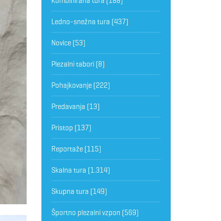
Kombinirana tura
(188)
Ledno-snežna tura
(437)
Novice
(53)
Plezalni tabori
(8)
Pohajkovanje
(222)
Predavanja
(13)
Pristop
(137)
Reportaže
(115)
Skalna tura
(1.314)
Skupna tura
(149)
Športno plezalni vzpon
(569)