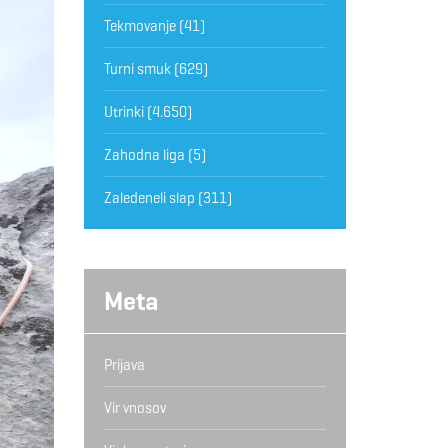
Tekmovanje
(41)
Turni smuk
(629)
Utrinki
(4.650)
Zahodna liga
(5)
Zaledeneli slap
(311)
Meta
Prijava
Vir vnosov