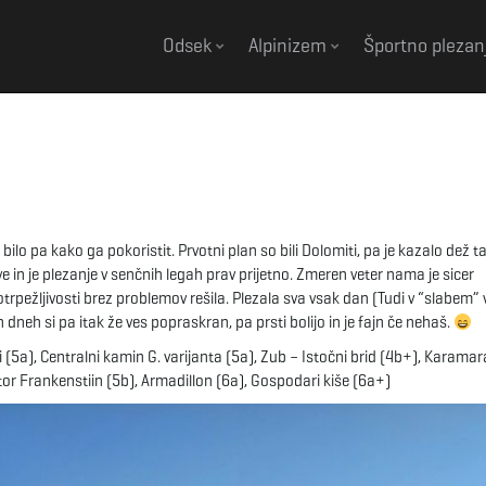
Odsek
Alpinizem
Športno plezan
lo pa kako ga pokoristit. Prvotni plan so bili Dolomiti, pa je kazalo dež t
e in je plezanje v senčnih legah prav prijetno. Zmeren veter nama je sicer
 potrpežljivosti brez problemov rešila. Plezala sva vsak dan (Tudi v “slabem
dneh si pa itak že ves popraskran, pa prsti bolijo in je fajn če nehaš.
si (5a), Centralni kamin G. varijanta (5a), Zub – Istočni brid (4b+), Karama
tor Frankenstiin (5b), Armadillon (6a), Gospodari kiše (6a+)