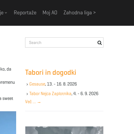
je
Reportaže
Moj AO
Zahodna liga >
S
e
a
r
c
ako, da
Tabori in dogodki
h
k
” vremenu
Gesause
, 13. - 16. 8. 2026
e
y
Tabor Nejca Zaplotnika
, 4. - 6. 9. 2026
ra sweet
w
Več …
→
o
r
d