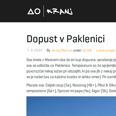
Dopust v Paklenici
7. 9. 2022
By
Jernej Marčun
under
Utrinki
Leave a reply
Sva imela z Maticem oba še en kup dopusta, vprašanje je bi
sva se odločila za Paklenico. Temperature so že sprjemljiv
povzrozčal nekaj težav pri abzajlih, ki pa sva jih z nekaj
se je našel čas za kakšno kratko in lahko smer). Po osmih 
Plezala sva: Celjski stup (5a), Nosorog (4b+), Piksi & Dik
temptations (6a+), Oprosti mi pape (4a), Aigor (5b), Dok