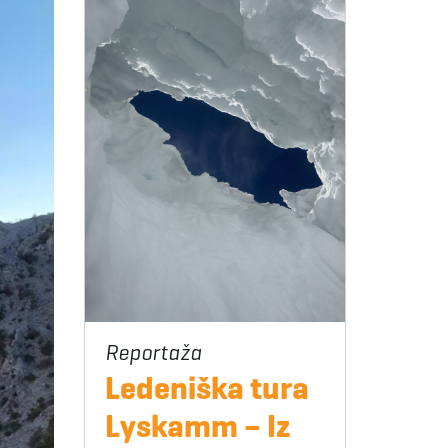
Ledeniška tura
Lyskamm – Iz