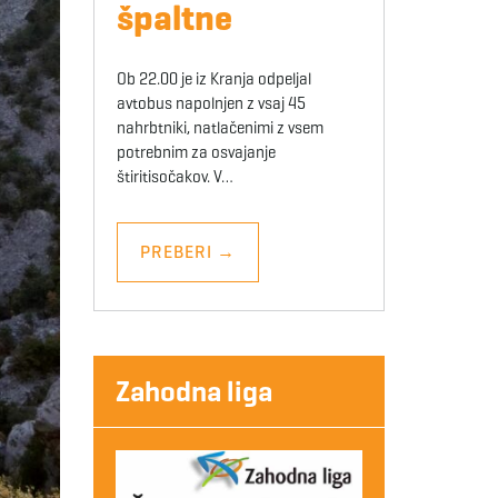
špaltne
Ob 22.00 je iz Kranja odpeljal
avtobus napolnjen z vsaj 45
nahrbtniki, natlačenimi z vsem
potrebnim za osvajanje
štiritisočakov. V…
PREBERI
→
Zahodna liga