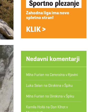
Zahodna liga ima novo
spletno stran!
KLIK >
Nedavni komentarji
Miha Furlan
na
Centralna v Rjavini
Luka Selan
na
Direktna v Špiku
Miha Furlan
na
Direktna v Špiku
Kamila Hollá
na
Don Kihot v