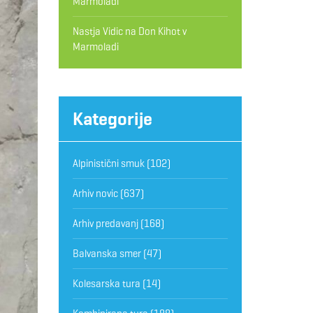
Marmoladi
Nastja Vidic
na
Don Kihot v
Marmoladi
Kategorije
Alpinistični smuk
(102)
Arhiv novic
(637)
Arhiv predavanj
(168)
Balvanska smer
(47)
Kolesarska tura
(14)