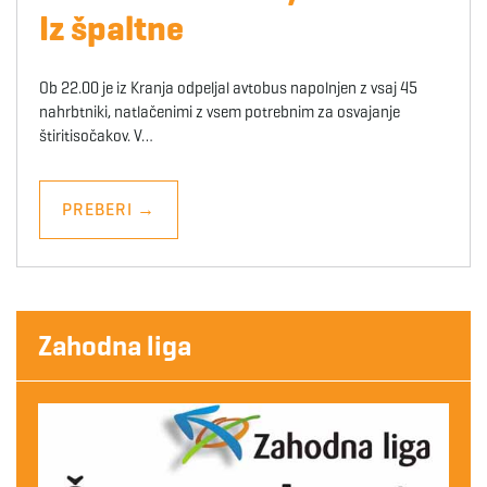
Iz špaltne
Ob 22.00 je iz Kranja odpeljal avtobus napolnjen z vsaj 45
nahrbtniki, natlačenimi z vsem potrebnim za osvajanje
štiritisočakov. V…
PREBERI
→
Zahodna liga