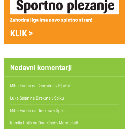
Zahodna liga ima novo spletno stran!
KLIK >
Nedavni komentarji
Miha Furlan
na
Centralna v Rjavini
Luka Selan
na
Direktna v Špiku
Miha Furlan
na
Direktna v Špiku
Kamila Hollá
na
Don Kihot v Marmoladi