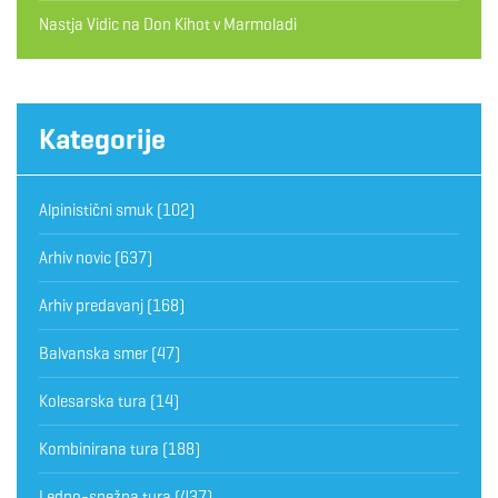
Nastja Vidic
na
Don Kihot v Marmoladi
Kategorije
Alpinistični smuk
(102)
Arhiv novic
(637)
Arhiv predavanj
(168)
Balvanska smer
(47)
Kolesarska tura
(14)
Kombinirana tura
(188)
Ledno-snežna tura
(437)