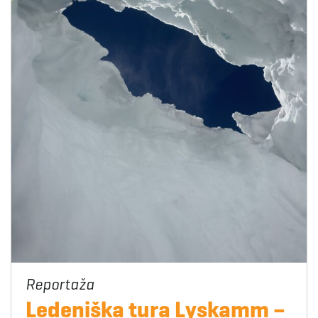
Ledeniška tura Lyskamm –