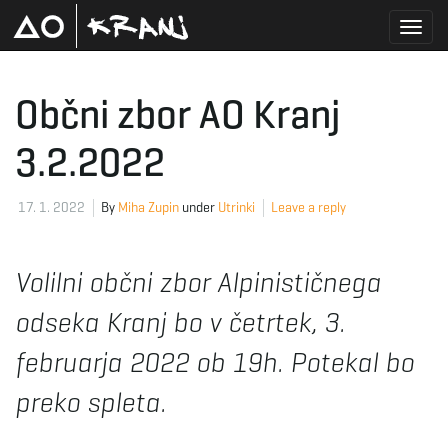
T
Občni zbor AO Kranj
3.2.2022
o
17. 1. 2022
By
Miha Zupin
under
Utrinki
Leave a reply
g
Volilni občni zbor Alpinističnega
odseka Kranj bo v četrtek, 3.
g
februarja 2022 ob 19h. Potekal bo
preko spleta.
l