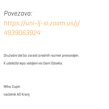
e
Povezava:
https://uni-lj-si.zoom.us/j/
n
4939063924
a
Družabni del bo zaradi izrednih razmer prestavljen.
K udeležbi lepo vabljeni vsi člani Odseka.
v
Miha Zupin
i
načelnik AO Kranj