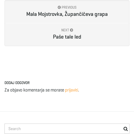
g
PREVIOUS
Mala Mojstrovka, Župančičeva grapa
a
NEXT
Paše tale led
t
i
DODAJ ODGOVOR
Za objavo komentarja se morate
prijaviti
.
o
S
n
e