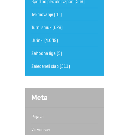
Športno plezalni vzpon
(569)
Tekmovanje
(41)
Turni smuk
(629)
Utrinki
(4.649)
Zahodna liga
(5)
Zaledeneli slap
(311)
Meta
Prijava
Vir vnosov