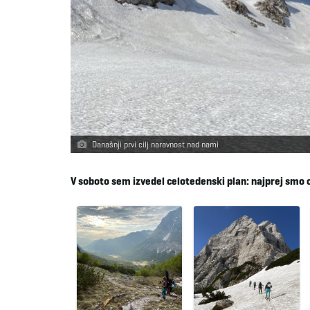
Današnji prvi cilj naravnost nad nami
V soboto sem izvedel celotedenski plan: najprej smo