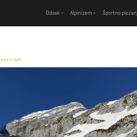
Odsek
Alpinizem
Športno plezan
Leave a reply