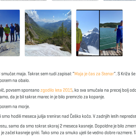
 smučat maja. Takrat sem tudi zapisal: “
Maja je čas za Stenar
“. S Križa š
 potem na obalo.
 prvič, povsem spontano
zgodilo leta 2015
, ko sva smučala na precej bolj o
amo, da je bil takrat marec in je bilo premrzlo za kopanje.
n potem na morje.
i smo hodili meseca julija trenirat nad Češko kočo. V zadnjih letih nepredst
estu, samo da smo tokrat skoraj 2 meseca kasneje. Dopoldne je bilo zmer
g je začel kasneje gniti. Tako smo za smuko ujeli še vedno dobre razmere. T