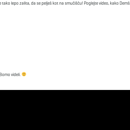
e tako lepo zalita, da se pelješ kot na smučišču! Poglejte video, kako Demš
Bomo videli.