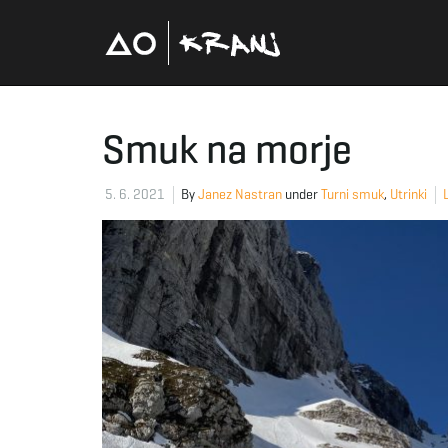
Smuk na morje
5. 6. 2021
By
Janez Nastran
under
Turni smuk
,
Utrinki