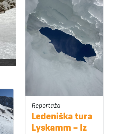
Ledeniška tura
Lyskamm – Iz