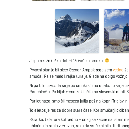
Je pa res že težko dobiti “žrtve” za smuko.
Prvotni plan je bil sicer Stenar. Ampak tega sem
vedno
šel
smučal. Pa še malo krajša tura je. Glede na dolgo vožnjo
Ni pa bilo prvič, da se je po smuki šlo na obalo. To se je
Rauchkoflu. Pa kljub temu zaključila na slovenski obali. S
Par let nazaj smo šli meseca julija peš na kopni Triglav i
Tole letos je res za dobre stare čase. Kot smučarji ciciban
Skratka, tale tura kot vedno – sneg se začne na istem m
oblačno in rahlo vetrovno, tako da vroče ni bilo. Tudi sne