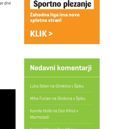
ar drvi
Zahodna liga ima novo
spletno stran!
KLIK >
Nedavni komentarji
Luka Selan
na
Direktna v Špiku
Miha Furlan
na
Direktna v Špiku
Kamila Hollá
na
Don Kihot v
Marmoladi