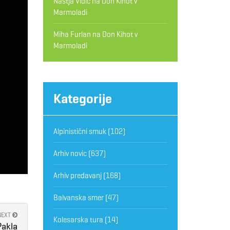
Nastja Vidic
na
Don Kihot v
Marmoladi
Miha Furlan
na
Don Kihot v
Marmoladi
Kategorije
Alpinistični smuk
(102)
Arhiv novic
(637)
Arhiv predavanj
(168)
Balvanska smer
(47)
NEXT
Kolesarska tura
(14)
Pakla