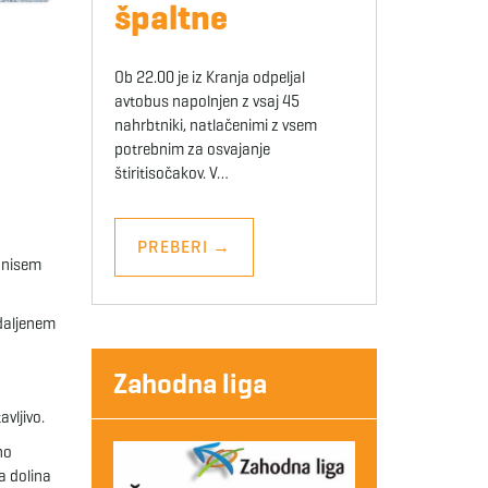
špaltne
Ob 22.00 je iz Kranja odpeljal
avtobus napolnjen z vsaj 45
nahrbtniki, natlačenimi z vsem
potrebnim za osvajanje
štiritisočakov. V…
PREBERI
→
e nisem
ddaljenem
Zahodna liga
avljivo.
no
a dolina