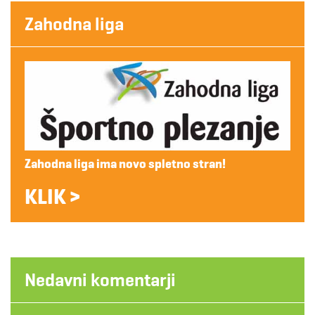
Zahodna liga
Zahodna liga ima novo spletno stran!
KLIK >
Nedavni komentarji