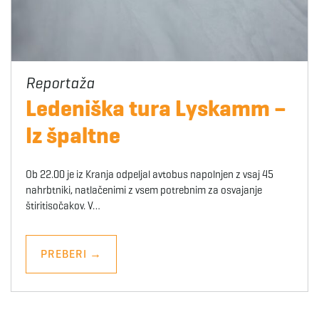
Ledeniška tura Lyskamm –
Iz špaltne
Ob 22.00 je iz Kranja odpeljal avtobus napolnjen z vsaj 45
nahrbtniki, natlačenimi z vsem potrebnim za osvajanje
štiritisočakov. V…
PREBERI
→