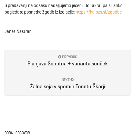
S predavanji na odseku nadaljujemo jeseni. Do takrat pa si lahko
e
pogledate posnetke Zgodb iz izolacije:
https://ka.pzs.si/zgodbe
Janez Nastran
n
PREVIOUS
a
Planjava Sobotna + varianta sonček
NEXT
Žalna seja v spomin Tonetu Škarji
v
i
DODAJ ODGOVOR