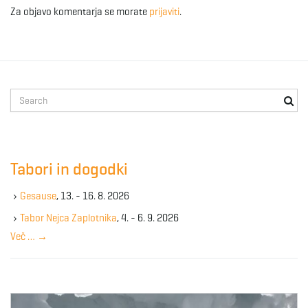
g
Za objavo komentarja se morate
prijaviti
.
a
S
e
a
t
r
c
Tabori in dogodki
h
i
k
Gesause
, 13. - 16. 8. 2026
e
y
Tabor Nejca Zaplotnika
, 4. - 6. 9. 2026
w
Več …
→
o
o
r
d
n