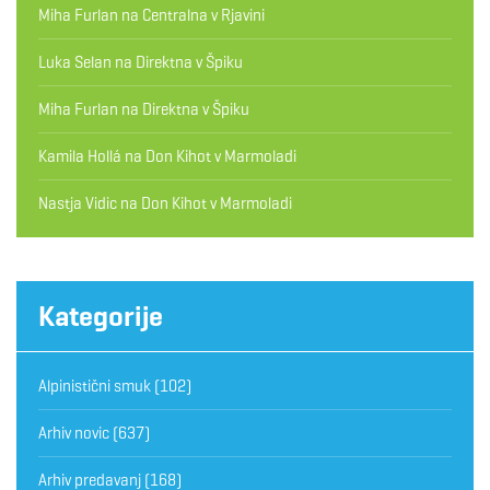
Miha Furlan
na
Centralna v Rjavini
Luka Selan
na
Direktna v Špiku
Miha Furlan
na
Direktna v Špiku
Kamila Hollá
na
Don Kihot v Marmoladi
Nastja Vidic
na
Don Kihot v Marmoladi
Kategorije
Alpinistični smuk
(102)
Arhiv novic
(637)
Arhiv predavanj
(168)