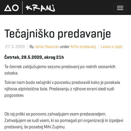
T
Tečajniško predavanje
o
27. 5. 2020
By
Janez Nastran
under
Arhiv predavanj
Leave a reply
Četrtek, 28.5.2020, okrog 21h
Ta četrtek zaključujemo sezono predavanj po rednih sestankih
g
odseka.
Tokrat nam bodo tečajniki v povzetku predstavili kako je potekala
njihova alpinistična šola. Predavanju z njihove strani sledi tudi
g
pogostitev.
Ob tej priliki se ponovno zahvaljujem vsem predavateljem.
l
Zahvaljujem se tudi vsem, ki so pomagali pri organizaciji in izpeljavi
predavanj, še posebej Mihi Zupinu.