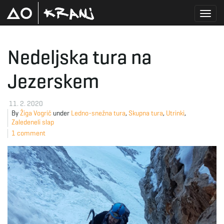
T
Nedeljska tura na
Jezerskem
o
11. 2. 2020
By
Žiga Vogrič
under
Ledno-snežna tura
,
Skupna tura
,
Utrinki
,
g
Zaledeneli slap
1 comment
g
l