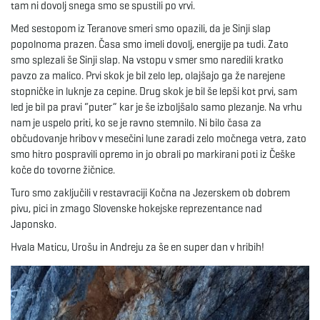
tam ni dovolj snega smo se spustili po vrvi.
g
Med sestopom iz Teranove smeri smo opazili, da je Sinji slap
popolnoma prazen. Časa smo imeli dovolj, energije pa tudi. Zato
smo splezali še Sinji slap. Na vstopu v smer smo naredili kratko
a
pavzo za malico. Prvi skok je bil zelo lep, olajšajo ga že narejene
stopničke in luknje za cepine. Drug skok je bil še lepši kot prvi, sam
led je bil pa pravi “puter” kar je še izboljšalo samo plezanje. Na vrhu
nam je uspelo priti, ko se je ravno stemnilo. Ni bilo časa za
t
občudovanje hribov v mesečini lune zaradi zelo močnega vetra, zato
smo hitro pospravili opremo in jo obrali po markirani poti iz Češke
koče do tovorne žičnice.
i
Turo smo zaključili v restavraciji Kočna na Jezerskem ob dobrem
pivu, pici in zmago Slovenske hokejske reprezentance nad
Japonsko.
Hvala Maticu, Urošu in Andreju za še en super dan v hribih!
o
n