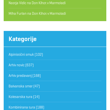
Nastja Vidic
na
Don Kihot v Marmoladi
Miha Furlan
na
Don Kihot v Marmoladi
Kategorije
Alpinistični smuk
(102)
Arhiv novic
(637)
Arhiv predavanj
(168)
Balvanska smer
(47)
Kolesarska tura
(14)
Kombinirana tura
(188)