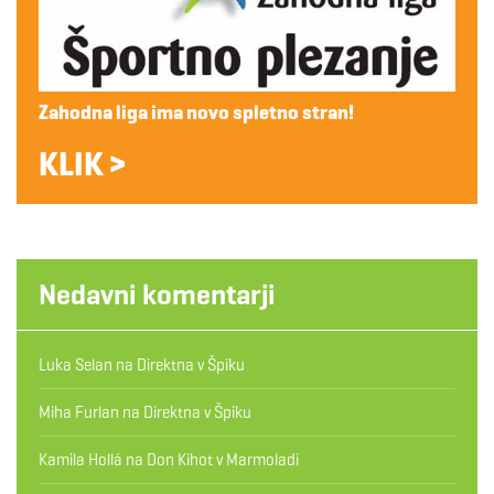
Zahodna liga ima novo spletno stran!
KLIK >
Nedavni komentarji
Luka Selan
na
Direktna v Špiku
Miha Furlan
na
Direktna v Špiku
Kamila Hollá
na
Don Kihot v Marmoladi