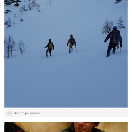
Sestop po snežišču