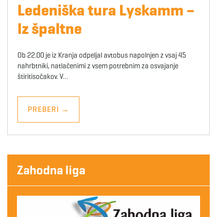
Ledeniška tura Lyskamm –
Iz špaltne
Ob 22.00 je iz Kranja odpeljal avtobus napolnjen z vsaj 45
nahrbtniki, natlačenimi z vsem potrebnim za osvajanje
štiritisočakov. V…
PREBERI
→
Zahodna liga