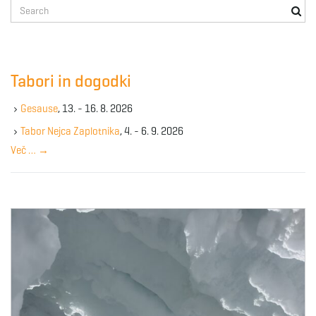
S
e
a
r
c
Tabori in dogodki
h
k
Gesause
, 13. - 16. 8. 2026
e
y
Tabor Nejca Zaplotnika
, 4. - 6. 9. 2026
w
Več …
→
o
r
d