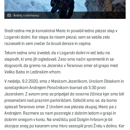
e
Andrej v elementu
Sredi tedna me je kontaktiral Matic in povabil ledno plezat slap v
n
Logarski dolini. Ker slapa še nisem plezal, sem se vabila zelo
razveselil in sem zvečer že brusil dereze in cepina.
Tekom tedna smo izvedeli, da v Logarski dolini ni več ledu na
slapovih, ki smo jih ogledovali. Zato smo načrt spremenili in se
a
dogovorili, da gremo na Jezersko v Teranovo smer ali grapo med
Veliko Babo in Ledinskim vrhom.
V nedeljo, 9.2.2020, smo z Maticom Jezerškom, Urošom Oblakom in
v
sotečajnikom Andrejem Potočnikom štartali ob 5:30 proti
Jezerskem. Z avtom smo se pripeljali do tovorne žičnice kjer smo bili
presenečeni nad praznim parkiriščem. Odločili smo se, da bomo
splezali Teranovo smer. Z Urošem sva plezala skupaj, Matic pa z
i
Andrejem. Razmere so nam postregle z dobrim ledom v grapi in
dobrim snegom v kotlu. Na snežišču pod Dolgim hrbtom je bil
skorjast sneg po katerem smo hitro sestopili proti Žrelu v dolino. Ker