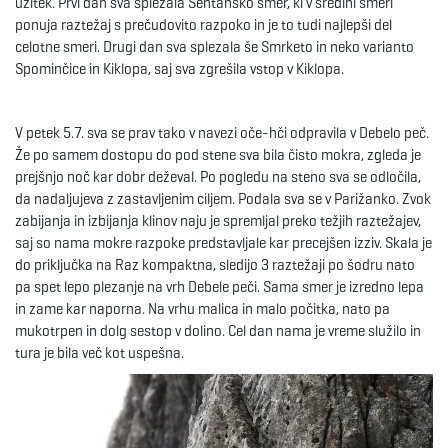
užitek. Prvi dan sva splezala Šentansko smer, ki v sredini smeri
ponuja raztežaj s prečudovito razpoko in je to tudi najlepši del
celotne smeri. Drugi dan sva splezala še Smrketo in neko varianto
Spominčice in Kiklopa, saj sva zgrešila vstop v Kiklopa.
V petek 5.7. sva se prav tako v navezi oče-hči odpravila v Debelo peč.
Že po samem dostopu do pod stene sva bila čisto mokra, zgleda je
prejšnjo noč kar dobr deževal. Po pogledu na steno sva se odločila,
da nadaljujeva z zastavljenim ciljem. Podala sva se v Parižanko. Zvok
zabijanja in izbijanja klinov naju je spremljal preko težjih raztežajev,
saj so nama mokre razpoke predstavljale kar precejšen izziv. Skala je
do priključka na Raz kompaktna, sledijo 3 raztežaji po šodru nato
pa spet lepo plezanje na vrh Debele peči. Sama smer je izredno lepa
in zame kar naporna. Na vrhu malica in malo počitka, nato pa
mukotrpen in dolg sestop v dolino. Cel dan nama je vreme služilo in
tura je bila več kot uspešna.