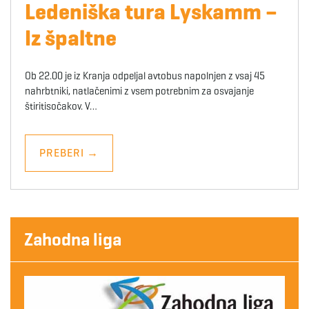
Ledeniška tura Lyskamm –
Iz špaltne
Ob 22.00 je iz Kranja odpeljal avtobus napolnjen z vsaj 45
nahrbtniki, natlačenimi z vsem potrebnim za osvajanje
štiritisočakov. V…
PREBERI
→
Zahodna liga