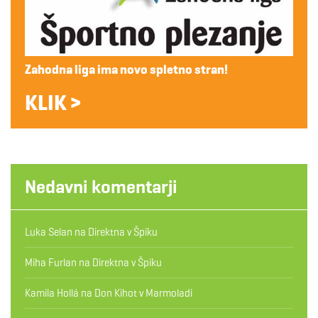
Zahodna liga ima novo spletno stran!
KLIK >
Nedavni komentarji
Luka Selan
na
Direktna v Špiku
Miha Furlan
na
Direktna v Špiku
Kamila Hollá
na
Don Kihot v Marmoladi