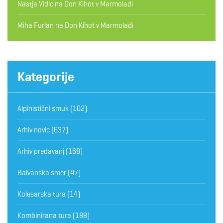
Nastja Vidic
na
Don Kihot v Marmoladi
Miha Furlan
na
Don Kihot v Marmoladi
Kategorije
Alpinistični smuk
(102)
Arhiv novic
(637)
Arhiv predavanj
(168)
Balvanska smer
(47)
Kolesarska tura
(14)
Kombinirana tura
(188)