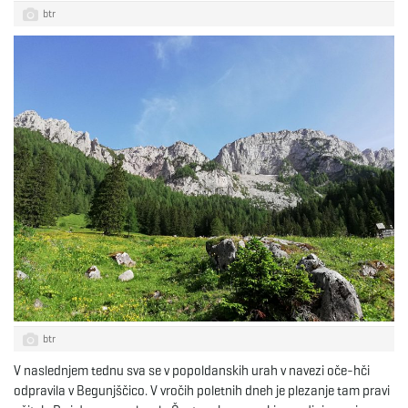
btr
btr
V naslednjem tednu sva se v popoldanskih urah v navezi oče-hči
odpravila v Begunjščico. V vročih poletnih dneh je plezanje tam pravi