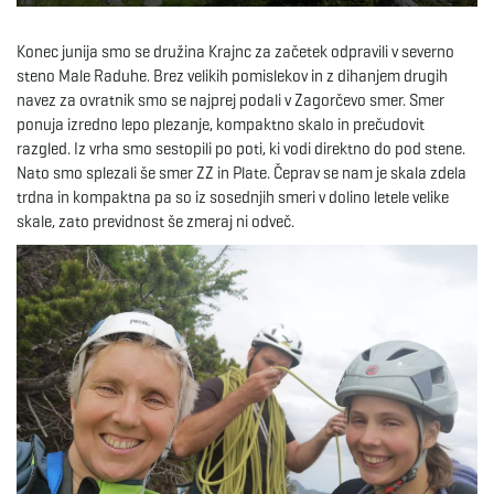
e
Konec junija smo se družina Krajnc za začetek odpravili v severno
steno Male Raduhe. Brez velikih pomislekov in z dihanjem drugih
navez za ovratnik smo se najprej podali v Zagorčevo smer. Smer
ponuja izredno lepo plezanje, kompaktno skalo in prečudovit
n
razgled. Iz vrha smo sestopili po poti, ki vodi direktno do pod stene.
Nato smo splezali še smer ZZ in Plate. Čeprav se nam je skala zdela
trdna in kompaktna pa so iz sosednjih smeri v dolino letele velike
skale, zato previdnost še zmeraj ni odveč.
a
v
i