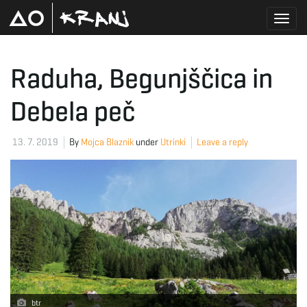
T
Raduha, Begunjščica in
Debela peč
o
13. 7. 2019
By
Mojca Blaznik
under
Utrinki
Leave a reply
g
g
l
btr