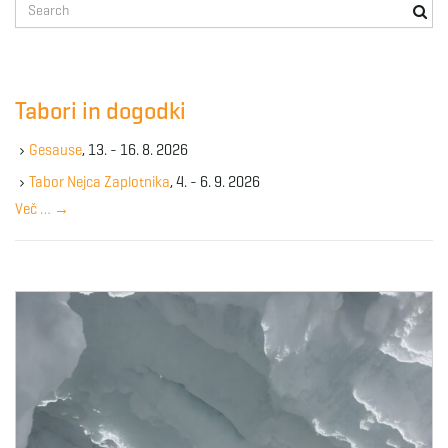
S
e
a
r
c
Tabori in dogodki
h
k
Gesause
, 13. - 16. 8. 2026
e
y
Tabor Nejca Zaplotnika
, 4. - 6. 9. 2026
w
Več …
→
o
r
d