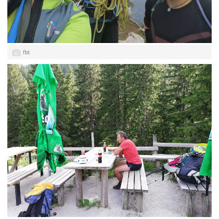
g
a
fbt
t
i
o
n