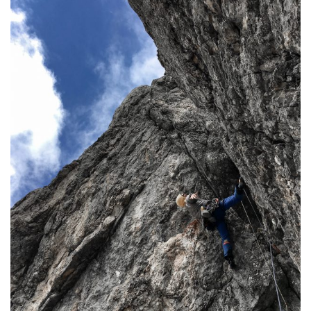
e
n
a
v
i