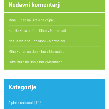
Nedavni komentarji
Miha Furlan
na
Direktna v Špiku
Kamila Hollá
na
Don Kihot v Marmoladi
Nastja Vidic
na
Don Kihot v Marmoladi
Miha Furlan
na
Don Kihot v Marmoladi
Luka Murn
na
Don Kihot v Marmoladi
Kategorije
Alpinistični smuk
(102)