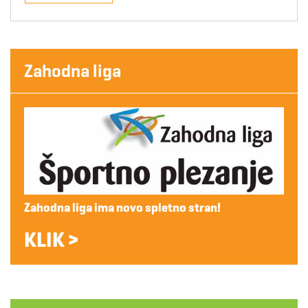
Zahodna liga
Zahodna liga ima novo spletno stran!
KLIK >