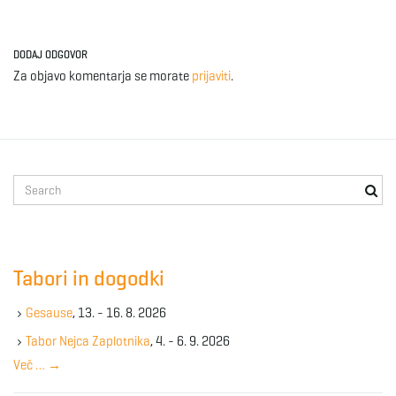
DODAJ ODGOVOR
Za objavo komentarja se morate
prijaviti
.
S
e
a
r
c
Tabori in dogodki
h
k
Gesause
, 13. - 16. 8. 2026
e
y
Tabor Nejca Zaplotnika
, 4. - 6. 9. 2026
w
Več …
→
o