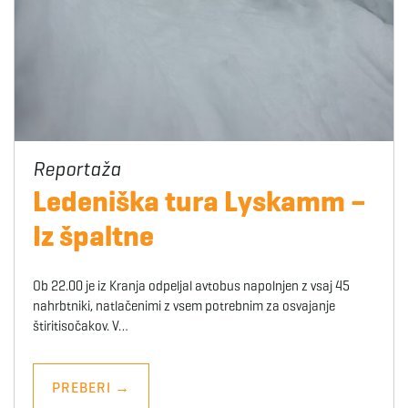
Ledeniška tura Lyskamm –
Iz špaltne
Ob 22.00 je iz Kranja odpeljal avtobus napolnjen z vsaj 45
nahrbtniki, natlačenimi z vsem potrebnim za osvajanje
štiritisočakov. V…
PREBERI
→