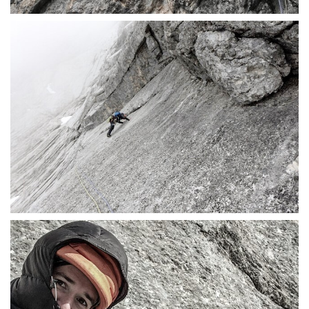
g
a
t
i
o
n