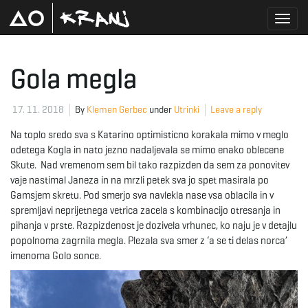
T
Gola megla
o
17. 11. 2018
By
Klemen Gerbec
under
Utrinki
Leave a reply
Na toplo sredo sva s Katarino optimisticno korakala mimo v meglo
odetega Kogla in nato jezno nadaljevala se mimo enako oblecene
g
Skute. Nad vremenom sem bil tako razpizden da sem za ponovitev
vaje nastimal Janeza in na mrzli petek sva jo spet masirala po
Gamsjem skretu. Pod smerjo sva navlekla nase vsa oblacila in v
spremljavi neprijetnega vetrica zacela s kombinacijo otresanja in
g
pihanja v prste. Razpizdenost je dozivela vrhunec, ko naju je v detajlu
popolnoma zagrnila megla. Plezala sva smer z ‘a se ti delas norca’
imenoma Golo sonce.
l