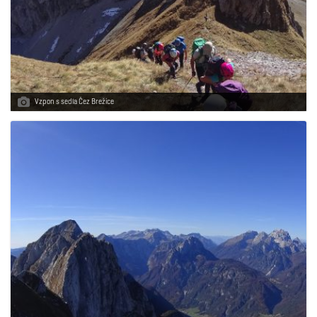
Vzpon s sedla Čez Brežice