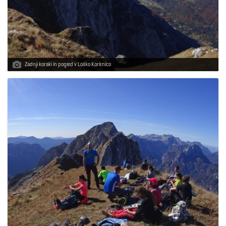
Zadnji koraki in pogled v Loško Koritnico