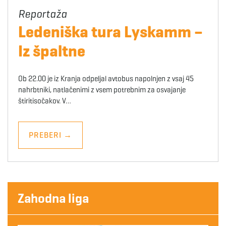
Ledeniška tura Lyskamm –
Iz špaltne
Ob 22.00 je iz Kranja odpeljal avtobus napolnjen z vsaj 45
nahrbtniki, natlačenimi z vsem potrebnim za osvajanje
štiritisočakov. V…
PREBERI
→
Zahodna liga