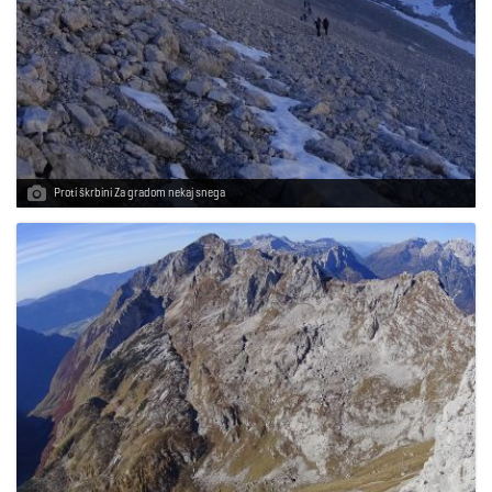
Proti škrbini Za gradom nekaj snega