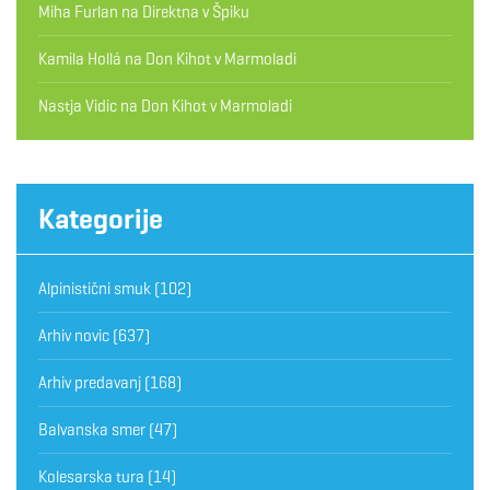
Miha Furlan
na
Direktna v Špiku
Kamila Hollá
na
Don Kihot v Marmoladi
Nastja Vidic
na
Don Kihot v Marmoladi
Kategorije
Alpinistični smuk
(102)
Arhiv novic
(637)
Arhiv predavanj
(168)
Balvanska smer
(47)
Kolesarska tura
(14)