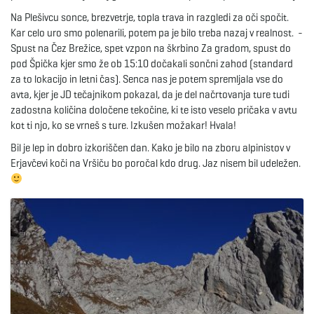
g
Na Plešivcu sonce, brezvetrje, topla trava in razgledi za oči spočit.
Kar celo uro smo polenarili, potem pa je bilo treba nazaj v realnost. -
Spust na Čez Brežice, spet vzpon na škrbino Za gradom, spust do
pod Špička kjer smo že ob 15:10 dočakali sončni zahod (standard
a
za to lokacijo in letni čas). Senca nas je potem spremljala vse do
avta, kjer je JD tečajnikom pokazal, da je del načrtovanja ture tudi
zadostna količina določene tekočine, ki te isto veselo pričaka v avtu
kot ti njo, ko se vrneš s ture. Izkušen možakar! Hvala!
t
Bil je lep in dobro izkoriščen dan. Kako je bilo na zboru alpinistov v
Erjavčevi koči na Vršiču bo poročal kdo drug. Jaz nisem bil udeležen.
i
o
n