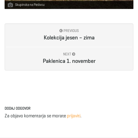
Skupinska na Plešivcu
PREVIOUS
Kolekcija jesen – zima
NEXT
Paklenica 1. november
DODAJ ODGOVOR
Za objavo komentarja se morate
prijaviti
.