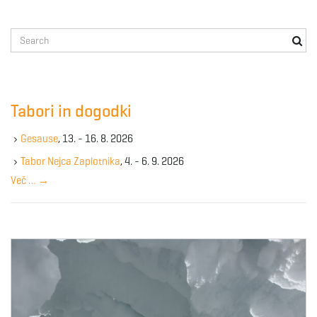
S
e
a
r
c
Tabori in dogodki
h
k
Gesause
, 13. - 16. 8. 2026
e
y
Tabor Nejca Zaplotnika
, 4. - 6. 9. 2026
w
Več …
→
o
r
d