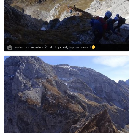
Na drugi strani škrbine. Že od tukaj se vidi, da je svet okrogel