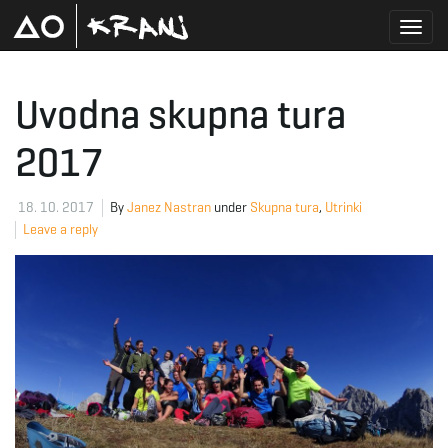
T
Uvodna skupna tura
2017
o
18. 10. 2017
By
Janez Nastran
under
Skupna tura
,
Utrinki
Leave a reply
g
g
l