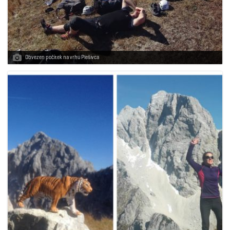
Obvezen počitek na vrhu Plešivca