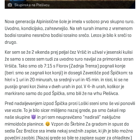
Skupinska na Plešivcu
e
Nova generacija Alpinistične šole je imela v soboto prvo skupno turo.
Uvodno, kondicijsko, zahtevnejšo. Na teh turah imamo z vremenom
bodisi totalno nesrečno bodisi totalno srečo. Letos je bilo k sreči to
n
drugo.
Ker sem se že 2 vikenda prej peljal čez Vršič in užival v jesenski kulisi
že samo s ceste sem tudi za uvodno turo navijal za primorsko stran
a
Vršiča. Tako smo ob 7:15 s Florov (Zadnja Trenta) pognali konje
(beri: smo se zagnali kot konji) in dosegli Zavetišče pod Špičkom: ta
hitri v 1 uri in 20 minutah, ta srednji v uri in 45 min. in tisti, ki se ne
pustijo gnati kot živina v dveh urah in pol. V 4-ih urah, kolikor je
v
markirano samo do pod Špička, smo bili že na vrhu Plešivca.
Pred nadaljevanjem izpod Špička proti Loški steni smo še vsi ponovili
vse vozle. To je bilo sicer mišljeno nazaj grede, pa smo čakali rep
naše skupine
in pri tem neupravičeno “nadirali” naključne
i
mimoidoče planince.
Vzpon do Škrbine Za gradom in spust do
sedla Čez Brežice sta imela nekaj snežnih zaplat, ki jih je bilo možno
povečini zaobiti. (Nazaj grede so bile te zaplate super za ohladitev.)