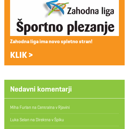
Zahodna liga ima novo spletno stran!
KLIK >
Nedavni komentarji
Miha Furlan
na
Centralna v Rjavini
Luka Selan
na
Direktna v Špiku