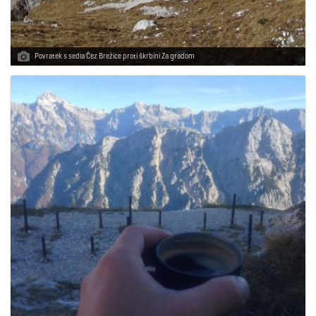
Povratek s sedla Čez Brežice proti škrbini Za gradom