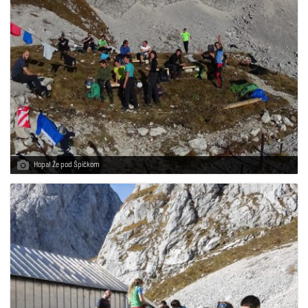
Hopa! Že pod Špičkom