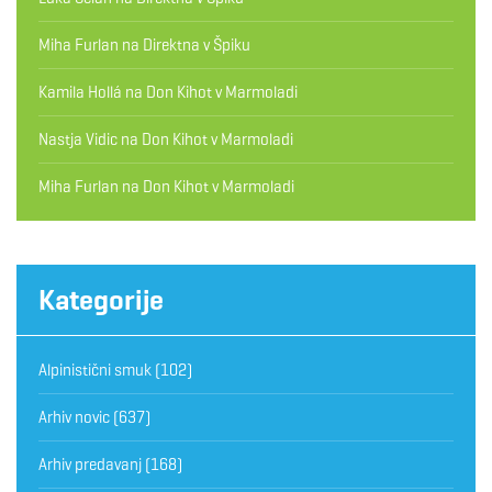
Miha Furlan
na
Direktna v Špiku
Kamila Hollá
na
Don Kihot v Marmoladi
Nastja Vidic
na
Don Kihot v Marmoladi
Miha Furlan
na
Don Kihot v Marmoladi
Kategorije
Alpinistični smuk
(102)
Arhiv novic
(637)
Arhiv predavanj
(168)