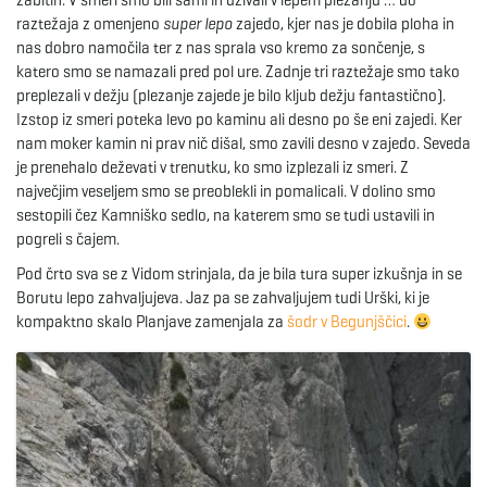
zabitih. V smeri smo bili sami in uživali v lepem plezanju … do
raztežaja z omenjeno
super lepo
zajedo, kjer nas je dobila ploha in
e
nas dobro namočila ter z nas sprala vso kremo za sončenje, s
katero smo se namazali pred pol ure. Zadnje tri raztežaje smo tako
preplezali v dežju (plezanje zajede je bilo kljub dežju fantastično).
Izstop iz smeri poteka levo po kaminu ali desno po še eni zajedi. Ker
n
nam moker kamin ni prav nič dišal, smo zavili desno v zajedo. Seveda
je prenehalo deževati v trenutku, ko smo izplezali iz smeri. Z
največjim veseljem smo se preoblekli in pomalicali. V dolino smo
sestopili čez Kamniško sedlo, na katerem smo se tudi ustavili in
a
pogreli s čajem.
Pod črto sva se z Vidom strinjala, da je bila tura super izkušnja in se
Borutu lepo zahvaljujeva. Jaz pa se zahvaljujem tudi Urški, ki je
v
kompaktno skalo Planjave zamenjala za
šodr v Begunjščici
.
i