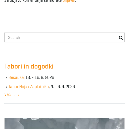
Za objavo komentarja se morate
prijaviti
.
S
e
a
r
c
Tabori in dogodki
h
k
Gesause
, 13. - 16. 8. 2026
e
y
Tabor Nejca Zaplotnika
, 4. - 6. 9. 2026
w
Več …
→
o
r
d