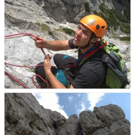
g
a
t
i
o
n