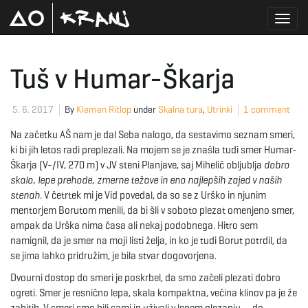
T
Tuš v Humar-Škarja
o
5. 6. 2017
By
Klemen Ritlop
under
Skalna tura
,
Utrinki
1 comment
Na začetku AŠ nam je dal Seba nalogo, da sestavimo seznam smeri,
ki bi jih letos radi preplezali. Na mojem se je znašla tudi smer Humar-
g
Škarja (V-/IV, 270 m) v JV steni Planjave, saj Mihelič obljublja
dobro
skalo, lepe prehode, zmerne težave in eno najlepših zajed v naših
stenah
. V četrtek mi je Vid povedal, da so se z Urško in njunim
mentorjem Borutom menili, da bi šli v soboto plezat omenjeno smer,
g
ampak da Urška nima časa ali nekaj podobnega. Hitro sem
namignil, da je smer na moji listi želja, in ko je tudi Borut potrdil, da
se jima lahko pridružim, je bila stvar dogovorjena.
l
Dvourni dostop do smeri je poskrbel, da smo začeli plezati dobro
ogreti. Smer je resnično lepa, skala kompaktna, večina klinov pa je že