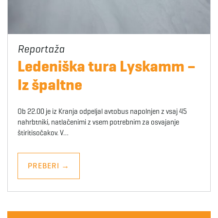
Ledeniška tura Lyskamm –
Iz špaltne
Ob 22.00 je iz Kranja odpeljal avtobus napolnjen z vsaj 45
nahrbtniki, natlačenimi z vsem potrebnim za osvajanje
štiritisočakov. V…
PREBERI
→