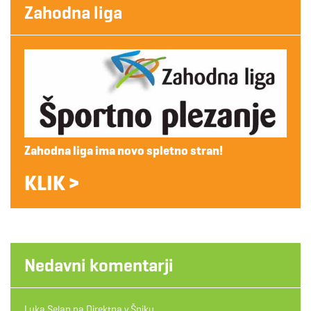
Zahodna liga
Zahodna liga ima novo spletno stran!
KLIK >
Nedavni komentarji
Luka Selan
na
Direktna v Špiku