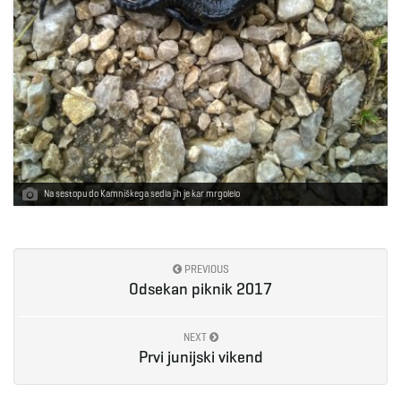
Na sestopu do Kamniškega sedla jih je kar mrgolelo
PREVIOUS
Odsekan piknik 2017
NEXT
Prvi junijski vikend