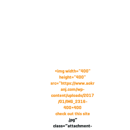
<img width="400"
height="400"
src="https://www.aokr
anj.com/wp-
content/uploads/2017
/01/IMG_2316-
400×400
check out this site
.jpg”
class=”attachment-