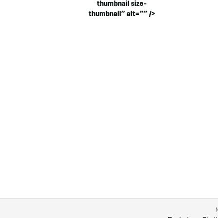
thumbnail size-
thumbnail” alt=”” />