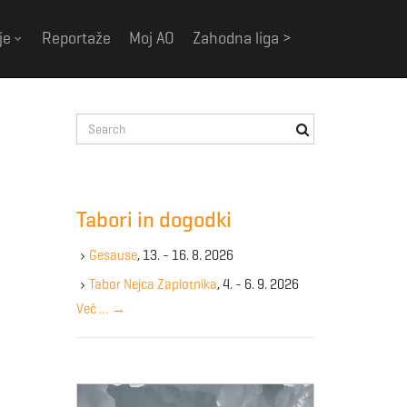
je
Reportaže
Moj AO
Zahodna liga >
S
e
a
r
c
Tabori in dogodki
h
k
Gesause
, 13. - 16. 8. 2026
e
y
Tabor Nejca Zaplotnika
, 4. - 6. 9. 2026
w
Več …
→
o
r
d