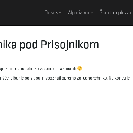
Odsek
Alpinizem
Športno plezan
nika pod Prisojnikom
y
sojnikom ledno tehniko v sibirskih razmerah
rišče, gibanje po slapu in spoznali opremo za ledno tehniko. Na koncu je