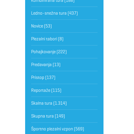
Kombinirana tura
(188)
Ledno-snežna tura
(437)
Novice
(53)
Plezalni tabori
(8)
Pohajkovanje
(222)
Predavanja
(13)
Pristop
(137)
Reportaže
(115)
Skalna tura
(1.314)
Skupna tura
(149)
Športno plezalni vzpon
(569)