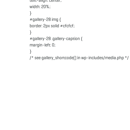
text-align: center;
width: 20%;
}
#gallery-28 img {
border: 2px solid #cfcfcf;
}
#gallery-28 .gallery-caption {
margin-left: 0;
}
/* see gallery_shortcode() in wp-includes/media.php */