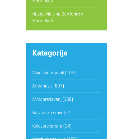
Marmoladi
Nastja Vidic
na
Don Kihot v
Marmoladi
Kategorije
Alpinistični smuk
(102)
Arhiv novic
(637)
Arhiv predavanj
(168)
Balvanska smer
(47)
Kolesarska tura
(14)