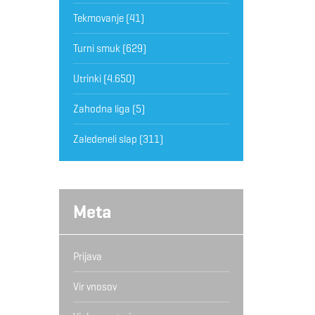
Tekmovanje
(41)
Turni smuk
(629)
Utrinki
(4.650)
Zahodna liga
(5)
Zaledeneli slap
(311)
Meta
Prijava
Vir vnosov