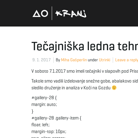
Tečajniška ledna teh
9. 1. 2017
By
Miha Gašperlin
under
Utrinki
Leave a repl
V soboto 7.1.2017 smo imeli tečajniki v slapovih pod Pri
Takole smo vadili izdelovanje snežne gobe, abalakovo sid
sledilo druženje in analiza v Koči na Gozdu
#gallery-28 {
margin: auto;
}
#gallery-28 .gallery-item {
float: left;
margin-top: 10px;