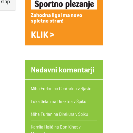
i slap
Zahodna liga ima novo
spletno stran!
KLIK >
Nedavni komentarji
Miha Furlan
na
Centralna v Rjavini
Luka Selan
na
Direktna v Špiku
Miha Furlan
na
Direktna v Špiku
Kamila Hollá
na
Don Kihot v