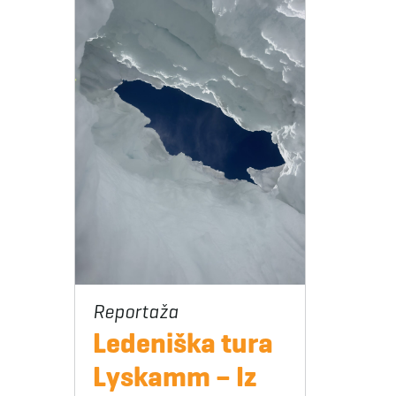
Ledeniška tura
Lyskamm – Iz