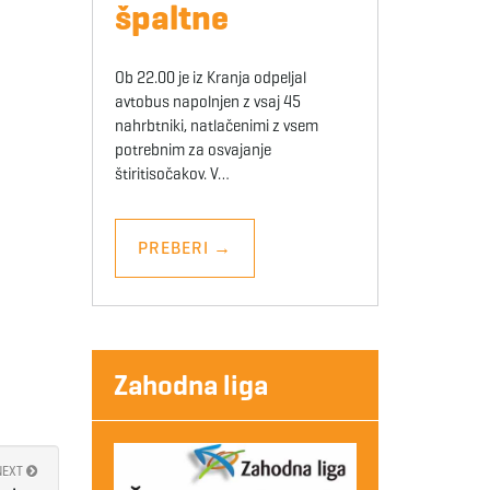
špaltne
Ob 22.00 je iz Kranja odpeljal
avtobus napolnjen z vsaj 45
nahrbtniki, natlačenimi z vsem
potrebnim za osvajanje
štiritisočakov. V…
PREBERI
→
Zahodna liga
NEXT