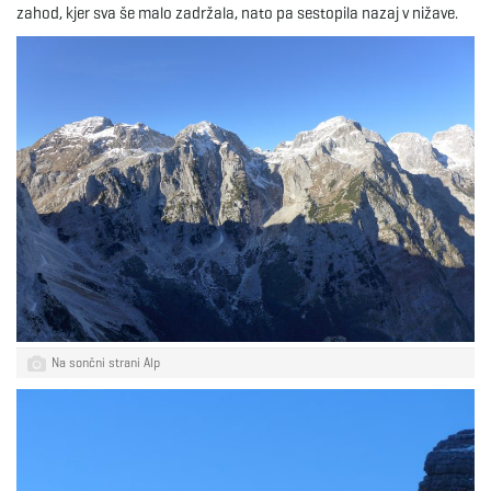
zahod, kjer sva še malo zadržala, nato pa sestopila nazaj v nižave.
e
n
a
v
Na sončni strani Alp
i