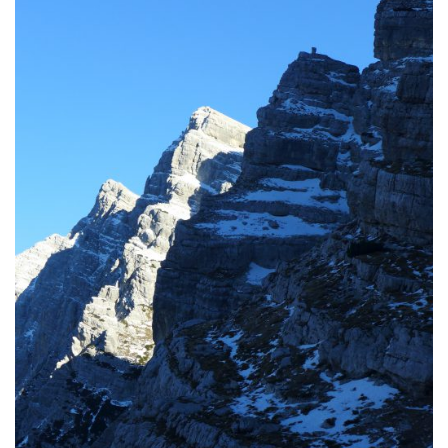
g
a
t
i
o
n