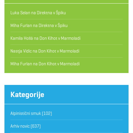
Luka Selan
na
Direktna v Špiku
Miha Furlan
na
Direktna v Špiku
Kamila Hollá
na
Don Kihot v Marmoladi
Nastja Vidic
na
Don Kihot v Marmoladi
Miha Furlan
na
Don Kihot v Marmoladi
Kategorije
Alpinistični smuk
(102)
Arhiv novic
(637)