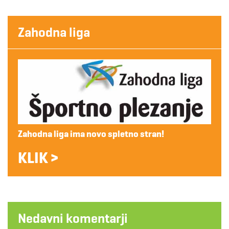
Zahodna liga
Zahodna liga ima novo spletno stran!
KLIK >
Nedavni komentarji