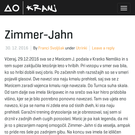
T
Zimmer-Jahn
o
30. 12. 2016
By
Franci Svoljšak
under
Utrinki
Leave a reply
Včeraj, 29.12.2016 sva se z Maticem J. podala v Kratko Nemško in s
tem super zaključila letošnje leto v hribih. Pri vstopu v smer sva bila,
g
ko so hribi dobili svoj obris. Po začetnih treh raztežajih so se v smeri
pojavili glasovi. Dve navezi sta naju kmalu prehiteli, saj sva se z
Maticem zaradi vajenca kmalu raje navezala. Do Turnca suha skala.
Od tam dalje sva imela škripavec in na srečo sva kar hitro pridobila
g
višino, kjer se je bilo potrebno ponovno navezati. Tam sva ujela eno
navezo, ki pa se nama ni zdela ena od tistih dveh, ki sta naju
prehiteli. Garažni trening drytoolanja se je obrestoval, saj sem si
drznil v zadnjih dveh cugih potoolati. Matic je pa itak legenda, da mi
l
je to s plezanjem naprej omogočil. Zimmer-Jahn ti da veselja, ampak
to pride res šele po zadnjem gibu. Na koncu sva imela še idiličen