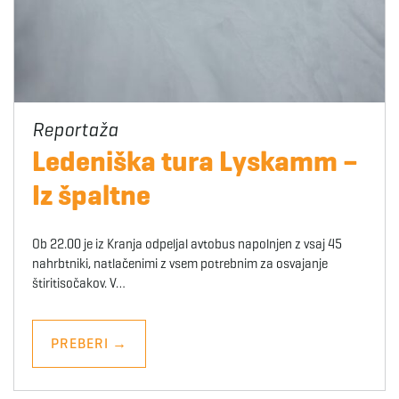
Ledeniška tura Lyskamm –
Iz špaltne
Ob 22.00 je iz Kranja odpeljal avtobus napolnjen z vsaj 45
nahrbtniki, natlačenimi z vsem potrebnim za osvajanje
štiritisočakov. V…
PREBERI
→