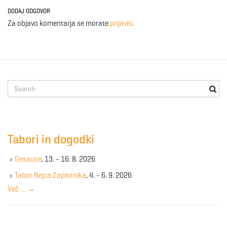
DODAJ ODGOVOR
Za objavo komentarja se morate
prijaviti
.
S
e
a
r
c
Tabori in dogodki
h
k
Gesause
, 13. - 16. 8. 2026
e
y
Tabor Nejca Zaplotnika
, 4. - 6. 9. 2026
w
Več …
→
o
r
d