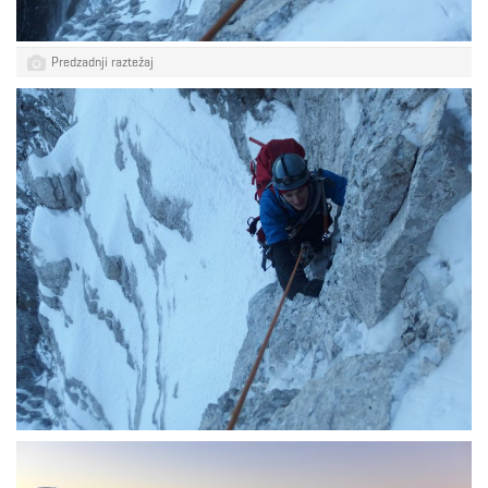
Predzadnji raztežaj