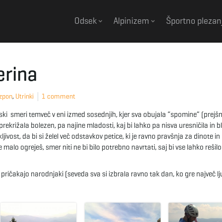
Odsek
Alpinizem
Športno plezan
erina
vzpon
,
Utrinki
1 comment
nski smeri temveč v eni izmed sosednjih, kjer sva obujala “spomine” (prejšn
ekrižala bolezen, pa najine mladosti, kaj bi lahko pa nisva uresničila in bl
ivost, da bi si želel več odstavkov petice, ki je ravno pravšnja za dinote i
malo ogreješ, smer niti ne bi bilo potrebno navrtati, saj bi vse lahko rešilo
ričakajo narodnjaki (seveda sva si izbrala ravno tak dan, ko gre največ lj