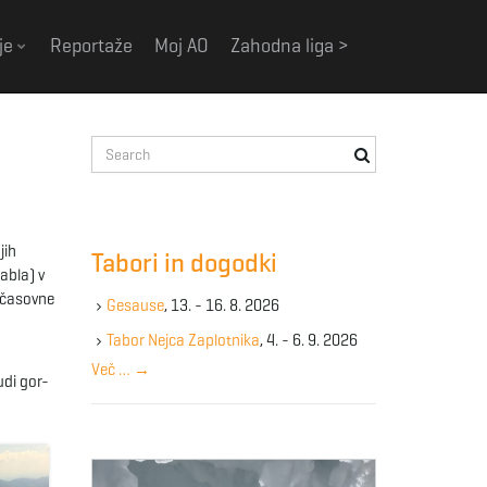
je
Reportaže
Moj AO
Zahodna liga >
S
e
a
r
c
jih
Tabori in dogodki
h
abla) v
k
n časovne
Gesause
, 13. - 16. 8. 2026
e
y
Tabor Nejca Zaplotnika
, 4. - 6. 9. 2026
w
Več …
→
udi gor-
o
r
d