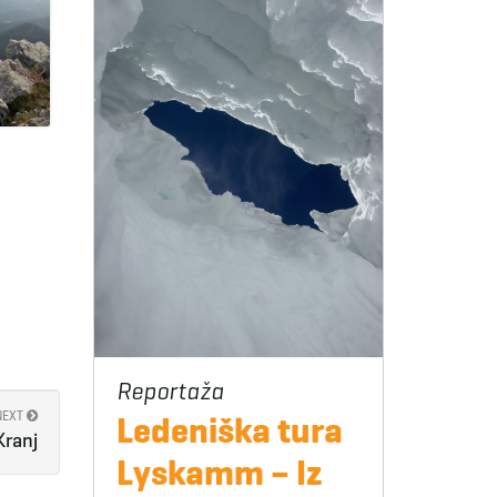
NEXT
Ledeniška tura
Kranj
Lyskamm – Iz