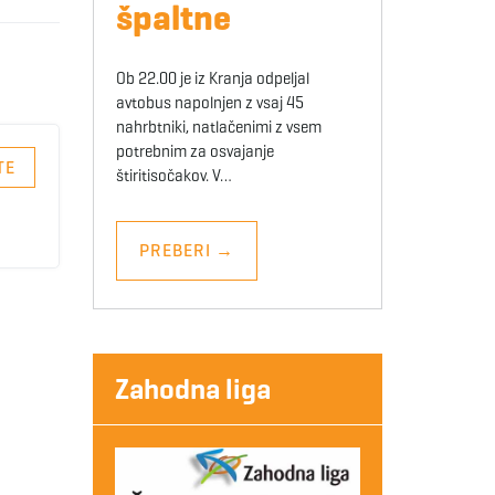
špaltne
Ob 22.00 je iz Kranja odpeljal
avtobus napolnjen z vsaj 45
nahrbtniki, natlačenimi z vsem
potrebnim za osvajanje
TE
štiritisočakov. V…
PREBERI
→
Zahodna liga