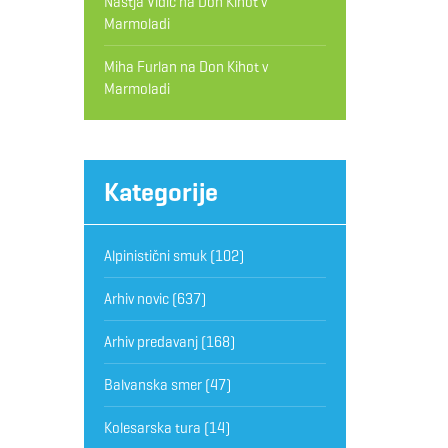
Nastja Vidic
na
Don Kihot v
Marmoladi
Miha Furlan
na
Don Kihot v
Marmoladi
Kategorije
Alpinistični smuk
(102)
Arhiv novic
(637)
Arhiv predavanj
(168)
Balvanska smer
(47)
Kolesarska tura
(14)