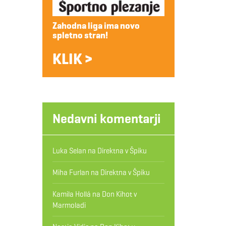
Zahodna liga ima novo
spletno stran!
KLIK >
Nedavni komentarji
Luka Selan
na
Direktna v Špiku
Miha Furlan
na
Direktna v Špiku
Kamila Hollá
na
Don Kihot v
Marmoladi