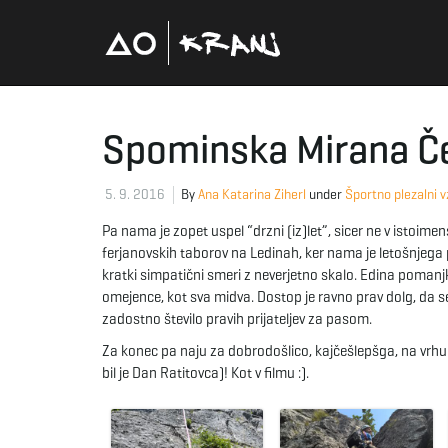
Spominska Mirana Č
5. 9. 2016
By
Ana Katarina Ziherl
under
Športno plezalni 
Pa nama je zopet uspel “drzni (iz)let”, sicer ne v istoime
ferjanovskih taborov na Ledinah, ker nama je letošnjega pr
kratki simpatični smeri z neverjetno skalo. Edina pomanjklj
omejence, kot sva midva. Dostop je ravno prav dolg, da se 
zadostno število pravih prijateljev za pasom.
Za konec pa naju za dobrodošlico, kajčešlepšga, na vrhu p
bil je Dan Ratitovca)! Kot v filmu :).