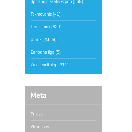
Športno plezalni vzpon
(569)
Tekmovanje
(41)
Turni smuk
(629)
Utrinki
(4.649)
Zahodna liga
(5)
Zaledeneli slap
(311)
Meta
Prijava
Vir vnosov