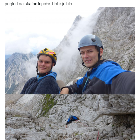
pogled na skalne lepote. Dobr je blo.
e
n
a
v
i