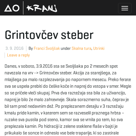
T
Grintovčev steber
o
3. 9. 2016
By
Franci Svoljšak
under
Skalna tura
,
Utrinki
Leave a reply
Danes, v soboto, 3.9.2016 sta se Svoljšaka po 2 mesecih spet
g
navezala na vrv -> Grintovčev steber. Akcija za starejšega, za
mlajšega pa malo razplezavanja po napornem mesecu. Preko ferate
sva se uspela prebiti do češke koče in naprej do vstopa v smer. Megle
so se pričele vleči skupaj. Prva dva raztežaja sta bila za uživancijo,
g
naprej je bilo že malo zahtevneje. Skala sorazmerno suha, čeprav je
bil tam pred nedavnim dež. Po preplezanem detajlu v 3 raztežaju
kmalu pride kamin, v katerem sem se razveselil praznega hrbta –
ruzake sva pustila pod steno, kamor sva se vrnila po tem, ko sva
l
preplezala kamin. Po hidraciji iz zelene steklene flaše v bajti je
prikukalo še sonce in odneslo vse bele traparije, ki so zastirale