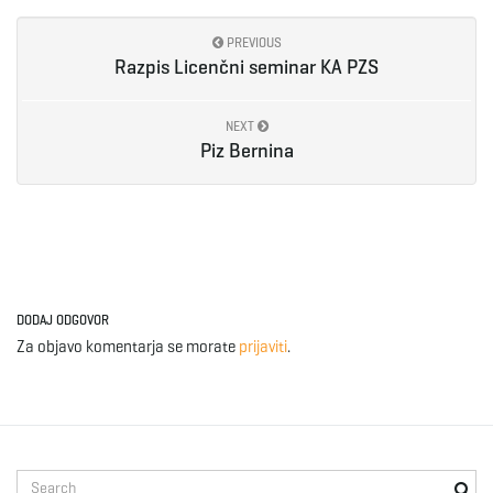
PREVIOUS
Razpis Licenčni seminar KA PZS
NEXT
Piz Bernina
DODAJ ODGOVOR
Za objavo komentarja se morate
prijaviti
.
S