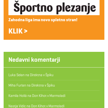
Zahodna liga ima novo spletno stran!
KLIK >
Nedavni komentarji
Luka Selan
na
Direktna v Špiku
Miha Furlan
na
Direktna v Špiku
Kamila Hollá
na
Don Kihot v Marmoladi
Nastja Vidic
na
Don Kihot v Marmoladi