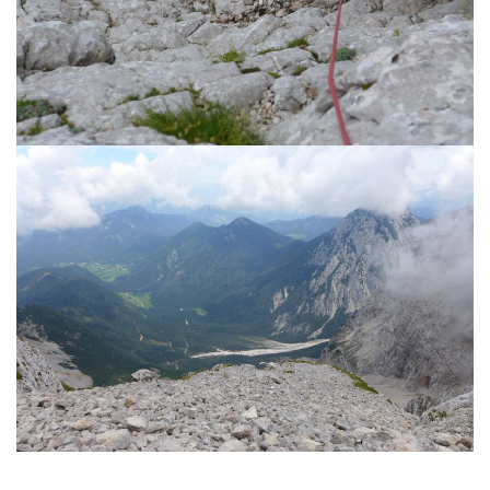
g
a
t
i
o
n