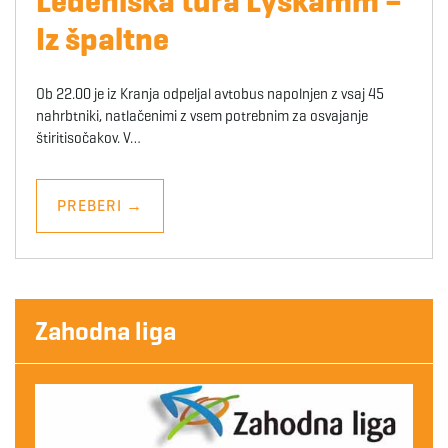
Ledeniška tura Lyskamm –
Iz špaltne
Ob 22.00 je iz Kranja odpeljal avtobus napolnjen z vsaj 45
nahrbtniki, natlačenimi z vsem potrebnim za osvajanje
štiritisočakov. V…
PREBERI
→
Zahodna liga