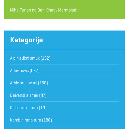
Miha Furlan
na
Don Kihot v Marmoladi
Kategorije
Alpinistični smuk
(102)
Arhiv novic
(637)
Arhiv predavanj
(168)
Balvanska smer
(47)
Kolesarska tura
(14)
Kombinirana tura
(188)