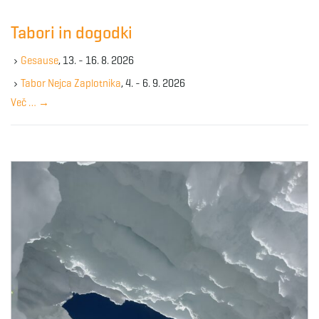
r
c
Tabori in dogodki
h
k
Gesause
, 13. - 16. 8. 2026
e
y
Tabor Nejca Zaplotnika
, 4. - 6. 9. 2026
w
Več …
→
o
r
d