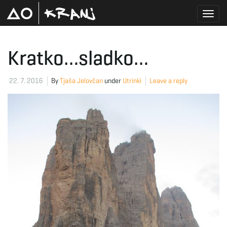
T
Kratko…sladko…
o
22. 7. 2016
By
Tjaša Jelovčan
under
Utrinki
Leave a reply
g
g
l