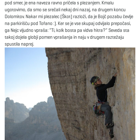
pod smer, je ena naveza ravno pričela s plezanjem. Kmalu
g
ugotovimo, da smo se srečali nekaj dni nazaj, na drugem koncu
Dolomitov. Nakar mi plezalec (Škot) razloži, da je Bojč pozabu čevlje
na parkirišču pod Tofano :). Ker se je vse skupaj odvijalo prepočasi,
ga Nejc vljudno vpraša: “Ti, kolk bosta pa vidva hitra?” Seveda sta
a
takoj dojela globji pomen vprašanja in naju v drugem raztežaju
spustila naprej.
t
i
o
n