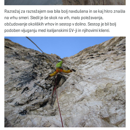
Raztežaj za raztežajem sva bila bolj navdušena in se kaj hitro znašla
na vrhu smeri. Sledil je še skok na vrh, malo poležavanja,
občudovanje okoliških vrhov in sestop v dolino. Sestop je bil bolj
podoben vijuganju med italijanskimi GV-ji in njihovimi klienti.