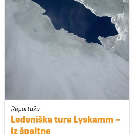
Ledeniška tura Lyskamm –
Iz špaltne