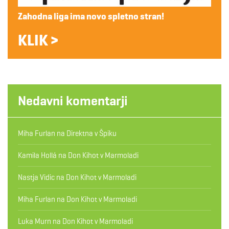
Zahodna liga ima novo spletno stran!
KLIK >
Nedavni komentarji
Miha Furlan
na
Direktna v Špiku
Kamila Hollá
na
Don Kihot v Marmoladi
Nastja Vidic
na
Don Kihot v Marmoladi
Miha Furlan
na
Don Kihot v Marmoladi
Luka Murn
na
Don Kihot v Marmoladi