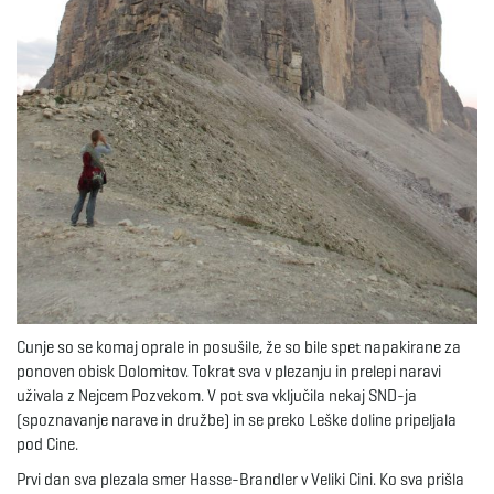
e
n
a
v
Cunje so se komaj oprale in posušile, že so bile spet napakirane za
ponoven obisk Dolomitov. Tokrat sva v plezanju in prelepi naravi
uživala z Nejcem Pozvekom. V pot sva vključila nekaj SND-ja
i
(spoznavanje narave in družbe) in se preko Leške doline pripeljala
pod Cine.
Prvi dan sva plezala smer Hasse-Brandler v Veliki Cini. Ko sva prišla