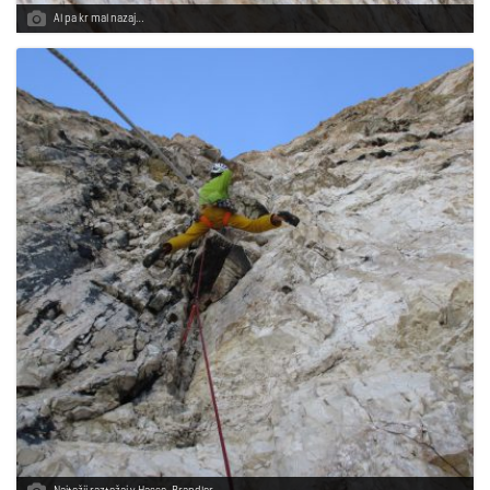
Al pa kr mal nazaj…
Najtežji raztežaj v Hasse-Brandler