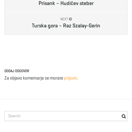
Prisank – Hudičev steber
NEXT
Turska gora – Raz Szalay-Gerin
DODAJ ODGOVOR
Za objavo komentarja se morate
prijaviti
.
S
e
a