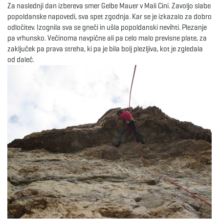
Za naslednji dan izbereva smer Gelbe Mauer v Mali Cini. Zavoljo slabe
popoldanske napovedi, sva spet zgodnja. Kar se je izkazalo za dobro
odločitev. Izognila sva se gneči in ušla popoldanski nevihti. Plezanje
pa vrhunsko. Večinoma navpične ali pa celo malo previsne plate, za
zaključek pa prava streha, ki pa je bila bolj plezljiva, kot je zgledala
od daleč.