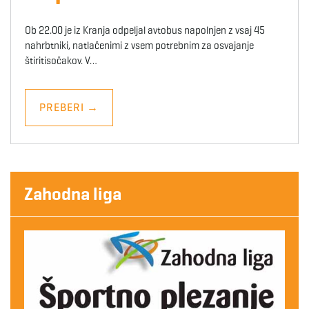
Ob 22.00 je iz Kranja odpeljal avtobus napolnjen z vsaj 45
nahrbtniki, natlačenimi z vsem potrebnim za osvajanje
štiritisočakov. V…
PREBERI
→
Zahodna liga