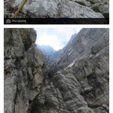
Prvi raztežaj