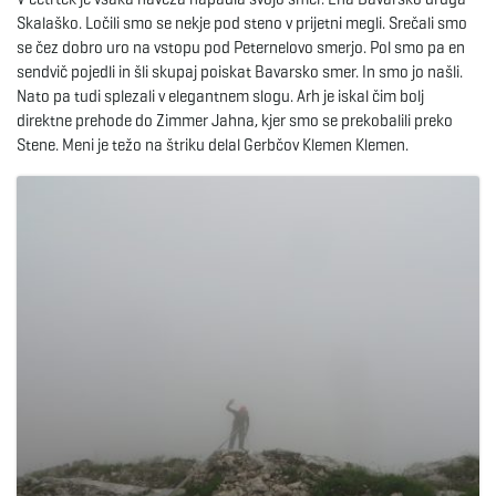
Skalaško. Ločili smo se nekje pod steno v prijetni megli. Srečali smo
e
se čez dobro uro na vstopu pod Peternelovo smerjo. Pol smo pa en
sendvič pojedli in šli skupaj poiskat Bavarsko smer. In smo jo našli.
Nato pa tudi splezali v elegantnem slogu. Arh je iskal čim bolj
direktne prehode do Zimmer Jahna, kjer smo se prekobalili preko
n
Stene. Meni je težo na štriku delal Gerbčov Klemen Klemen.
a
v
i