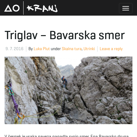
T
Triglav – Bavarska smer
o
9. 7. 2016
By
Luka Plut
under
Skalna tura
,
Utrinki
Leave a reply
g
g
l
V četrtek je vsaka naveza napadla svojo smer. Ena Bavarsko druga