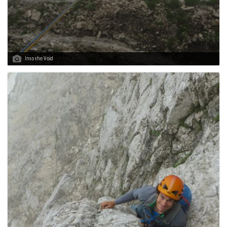
g
a
Into the Void
t
i
o
n