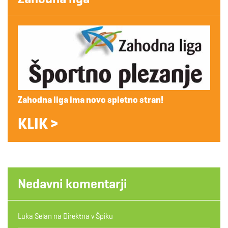
Zahodna liga ima novo spletno stran!
KLIK >
Nedavni komentarji
Luka Selan
na
Direktna v Špiku