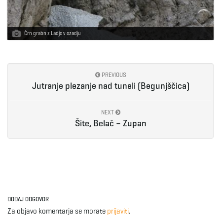
Črn grabn z Ladjo v ozadju
PREVIOUS
Jutranje plezanje nad tuneli (Begunjščica)
NEXT
Šite, Belač – Zupan
DODAJ ODGOVOR
Za objavo komentarja se morate
prijaviti
.