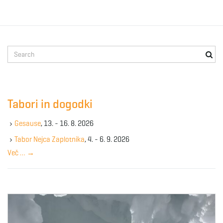
S
e
a
r
c
Tabori in dogodki
h
k
Gesause
, 13. - 16. 8. 2026
e
y
Tabor Nejca Zaplotnika
, 4. - 6. 9. 2026
w
Več …
→
o
r
d