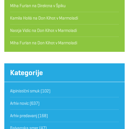
Miha Furlan
na
Direktna v Špiku
Kamila Hollá
na
Don Kihot v Marmoladi
Nastja Vidic
na
Don Kihot v Marmoladi
Miha Furlan
na
Don Kihot v Marmoladi
Kategorije
Alpinistični smuk
(102)
Arhiv novic
(637)
Arhiv predavanj
(168)
Balvanska smer
(47)