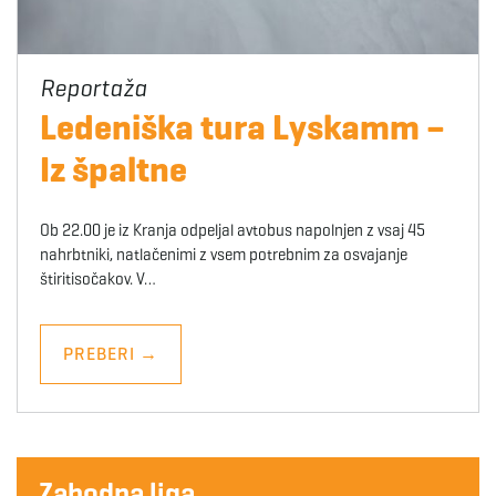
Ledeniška tura Lyskamm –
Iz špaltne
Ob 22.00 je iz Kranja odpeljal avtobus napolnjen z vsaj 45
nahrbtniki, natlačenimi z vsem potrebnim za osvajanje
štiritisočakov. V…
PREBERI
→
Zahodna liga