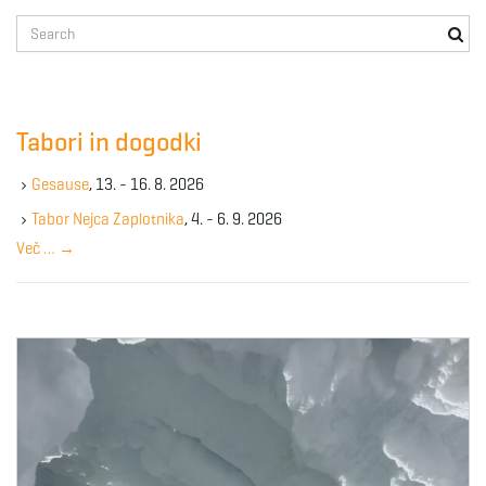
S
e
a
r
c
Tabori in dogodki
h
k
Gesause
, 13. - 16. 8. 2026
e
y
Tabor Nejca Zaplotnika
, 4. - 6. 9. 2026
w
Več …
→
o
r
d