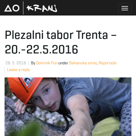
T
Plezalni tabor Trenta –
20.-22.5.2016
o
28. 5. 2016
By
Dominik Fon
under
Balvanska smer
,
Reportaže
Leave a reply
g
g
l