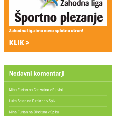
Zahodna liga ima novo spletno stran!
KLIK >
Nedavni komentarji
Miha Furlan
na
Centralna v Rjavini
Luka Selan
na
Direktna v Špiku
Miha Furlan
na
Direktna v Špiku