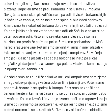
g
odtekli manjši krog. Nato smo pozajtrkovali in se pripravili za
plezanje. Odpeljali smo se proti Kobaridu in se ustavili v Trnovem.
Nekaj časa smo iskali plezališče, nato pa odkrili visoke balvane, ki jih
je Soča tako zaobila, da na nekaterih sploh ni bilo videti oprimkov.
a
Kmalu smo že skakali od balvana do balvana in jih skušali preplezati.
Ko nam je bilo pošteno vroče smo se hladili ob Soči in le nekateri so
ostali povsem suhi. Nato smo še nekaj časa plezali, da so nas
blazince na prstih že pošteno pekle. Zato smo pod vodstvom Maše
t
naredili raztezne vaje. Potem smo se vrnili v kamp in imeli plezalski
kviz, ter tekmovanje v hitrostnem vpenjanju kompletov. Za večerjo
smo jedli klasične plezalske špagete bolognese, nato pa si čas
krajšali z gledanjem finala svetovnega pokala v balvanskem plezanju
i
in igranjem družabnih iger.
V nedeljo smo se zbudili že nekoliko utrujeni, ampak smo se z izjemo
zmagovalcev prejšnega večera odpravili na jutranji tek. Potem smo
o
pospravili šotore in se spokali iz kampa. Spet smo se znašli pod
balvani Trente in kar nekaj časa smo se borili s soncem, utrujenostjo
in vročino. Ko smo iztrošili še zadnje atome moči smo ugotovili, da je
vreme bolj primerno za poležavanje, kot pa resno plezanje. Zato smo
n
pobrali opremo in se ustavili ob Soči, ter se v njej pošteno ohladili.