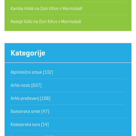
Kamila Hollá
na
Don Kihot v Marmoladi
Nastja Vidic
na
Don Kihot v Marmoladi
Kategorije
Alpinistični smuk
(102)
Arhiv novic
(637)
Arhiv predavanj
(168)
Balvanska smer
(47)
Kolesarska tura
(14)