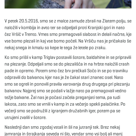
e
V petek 20.5.2016, smo se z malce zamude zbrali na Zlatem polju, se
naložili v kombija in avto ter se odpeljali proti Kranjski gori in nato
čez Vršič v Trento. Vmes smo premagovali slabost in delali načrte, kje
n
vse bomo plezali in kaj vse bomo počeli. Na Vršiču nas je pričakalo še
nekaj snega in kmalu so kepe le tega že letele po zraku.
Ko smo prišli v kamp Triglav postavili šotore, baldahine in se pripravili
a
na plezanje. Odpeljali smo se do plezališča in na hrbte naložili crash
pade in opremo. Potem smo čez brv prečkali Sočo in se po travniku
odpravili do balvanov, kjer nas je že čakal stari znanec osel. Nato
smo se ogreli in ponovili pravila varovanja drug drugega pri plezanju
v
balvanov. Najprej smo se podali v lažje nato pa premagovali vedno
težje balvane. Žal nas je počasi začela preganjati tema, pa tudi
lakota, zato smo se vrnili v kamp in za večerjo spekli palačinke. Po
večerji smo se podružili z igranjem družabnih iger, potem pa se
i
utrujeni zvalili v šotore.
Naslednji dan smo zgodaj vstali in šli na jutranji tek. Brez nekaj
jamranja in štrajkanja seveda ni šlo, vendar smo vsi bolj ali manj