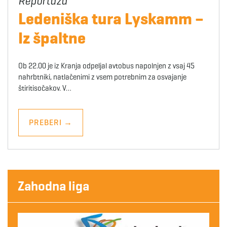
Ledeniška tura Lyskamm –
Iz špaltne
Ob 22.00 je iz Kranja odpeljal avtobus napolnjen z vsaj 45
nahrbtniki, natlačenimi z vsem potrebnim za osvajanje
štiritisočakov. V…
PREBERI
→
Zahodna liga