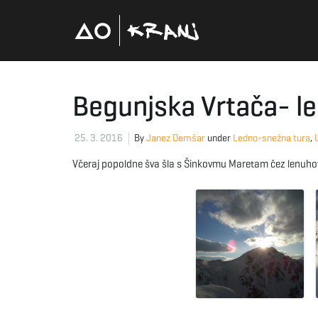
Begunjska Vrtača- l
25. 3. 2016
By
Janez Demšar
under
Ledno-snežna tura
,
Včeraj popoldne šva šla s Šinkovmu Maretam čez lenuho