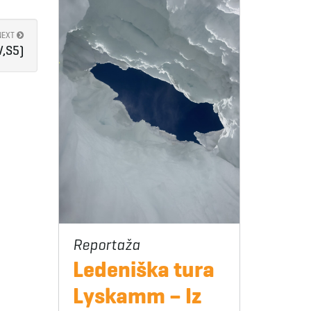
NEXT
,S5)
Ledeniška tura
Lyskamm – Iz