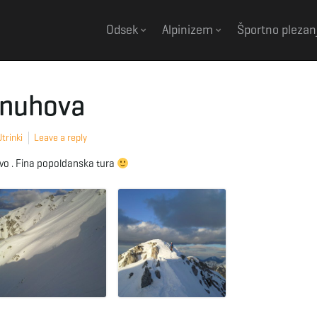
Odsek
Alpinizem
Športno plezan
enuhova
Utrinki
Leave a reply
vo . Fina popoldanska tura