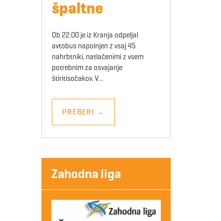
špaltne
Ob 22.00 je iz Kranja odpeljal
avtobus napolnjen z vsaj 45
nahrbtniki, natlačenimi z vsem
potrebnim za osvajanje
štiritisočakov. V…
PREBERI
→
Zahodna liga