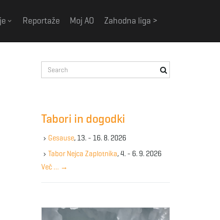
je
Reportaže
Moj AO
Zahodna liga >
S
e
a
r
c
Tabori in dogodki
h
k
Gesause
, 13. - 16. 8. 2026
e
y
Tabor Nejca Zaplotnika
, 4. - 6. 9. 2026
w
Več …
→
o
r
d