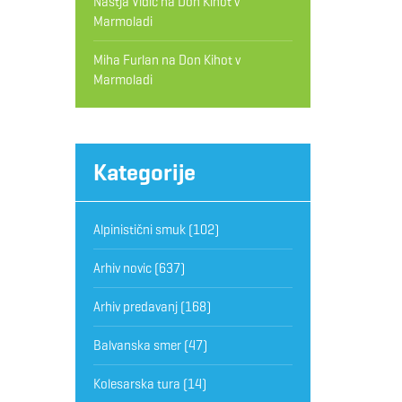
Nastja Vidic
na
Don Kihot v
Marmoladi
Miha Furlan
na
Don Kihot v
Marmoladi
Kategorije
Alpinistični smuk
(102)
Arhiv novic
(637)
Arhiv predavanj
(168)
Balvanska smer
(47)
Kolesarska tura
(14)