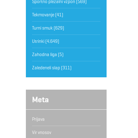
Športno plezalni vzpon
(569)
Tekmovanje
(41)
Turni smuk
(629)
Utrinki
(4.649)
Zahodna liga
(5)
Zaledeneli slap
(311)
Meta
Prijava
Vir vnosov