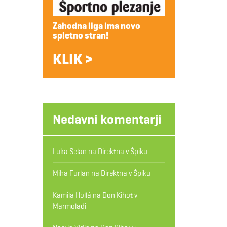
Zahodna liga ima novo
spletno stran!
KLIK >
Nedavni komentarji
Luka Selan
na
Direktna v Špiku
Miha Furlan
na
Direktna v Špiku
Kamila Hollá
na
Don Kihot v
Marmoladi