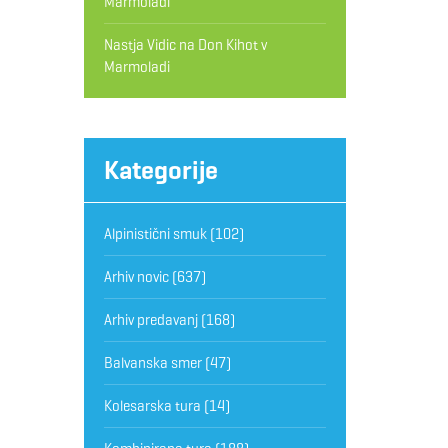
Marmoladi
Nastja Vidic
na
Don Kihot v
Marmoladi
Kategorije
Alpinistični smuk
(102)
Arhiv novic
(637)
Arhiv predavanj
(168)
Balvanska smer
(47)
Kolesarska tura
(14)