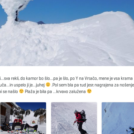
či…sva rekli, do kamor bo šlo…pa je šlo, po Y na Vrtačo, mene je vsa krama
uča…in uspelo ji je…juhej
.Pol sem bla pa tud jest nagrajena za nošenje
bi se našlo
Plaža je bila pa …krvavo zalužena