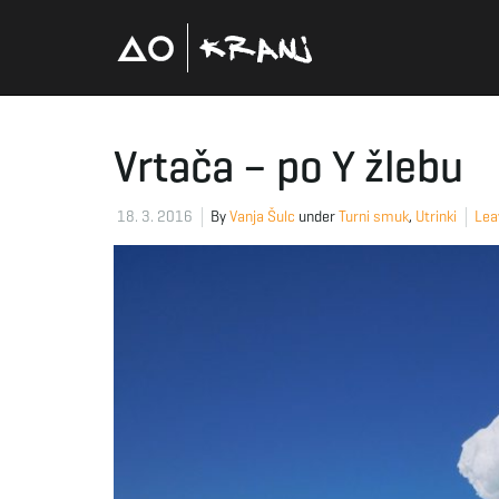
Vrtača – po Y žlebu
18. 3. 2016
By
Vanja Šulc
under
Turni smuk
,
Utrinki
Lea