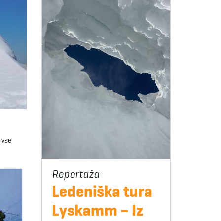
 vse
Ledeniška tura
Lyskamm – Iz