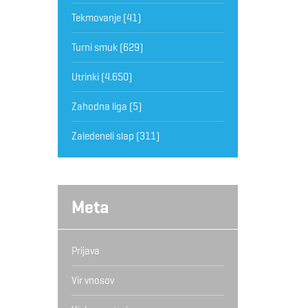
Tekmovanje
(41)
Turni smuk
(629)
Utrinki
(4.650)
Zahodna liga
(5)
Zaledeneli slap
(311)
Meta
Prijava
Vir vnosov