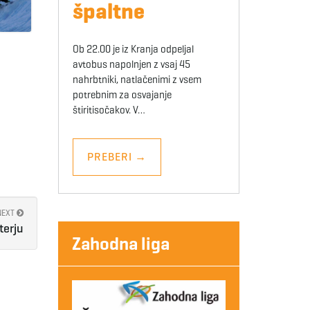
špaltne
Ob 22.00 je iz Kranja odpeljal
avtobus napolnjen z vsaj 45
nahrbtniki, natlačenimi z vsem
potrebnim za osvajanje
štiritisočakov. V…
PREBERI
→
NEXT
terju
Zahodna liga