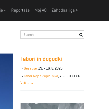
je
Reportaže
Moj AO
Zahodna liga >
S
e
a
r
c
Tabori in dogodki
h
k
Gesause
, 13. - 16. 8. 2026
e
y
Tabor Nejca Zaplotnika
, 4. - 6. 9. 2026
w
Več …
→
o
r
d