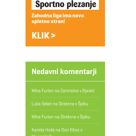
Zahodna liga ima novo
spletno stran!
KLIK >
Nedavni komentarji
Miha Furlan
na
Centralna v Rjavini
Luka Selan
na
Direktna v Špiku
Miha Furlan
na
Direktna v Špiku
Kamila Hollá
na
Don Kihot v