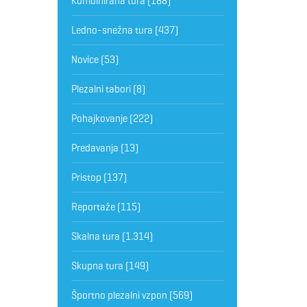
Kombinirana tura
(188)
Ledno-snežna tura
(437)
Novice
(53)
Plezalni tabori
(8)
Pohajkovanje
(222)
Predavanja
(13)
Pristop
(137)
Reportaže
(115)
Skalna tura
(1.314)
Skupna tura
(149)
Športno plezalni vzpon
(569)