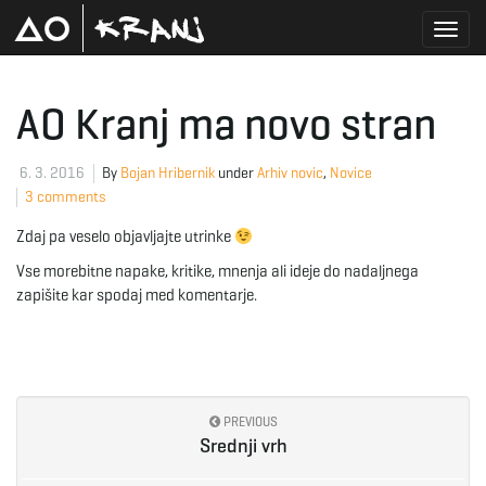
T
AO Kranj ma novo stran
o
6. 3. 2016
By
Bojan Hribernik
under
Arhiv novic
,
Novice
3 comments
Zdaj pa veselo objavljajte utrinke
g
Vse morebitne napake, kritike, mnenja ali ideje do nadaljnega
zapišite kar spodaj med komentarje.
g
PREVIOUS
l
Srednji vrh