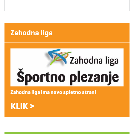
Zahodna liga
Zahodna liga ima novo spletno stran!
KLIK >