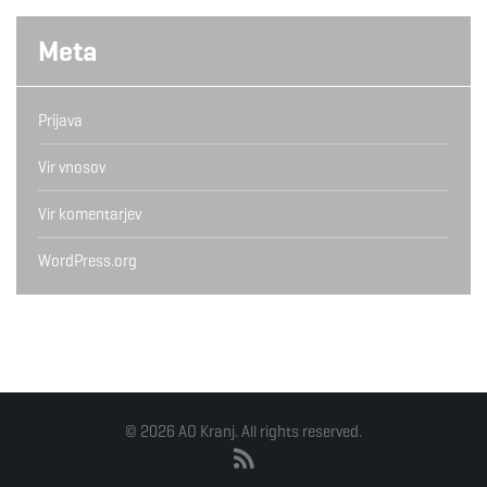
Meta
Prijava
Vir vnosov
Vir komentarjev
WordPress.org
© 2026 AO Kranj. All rights reserved.