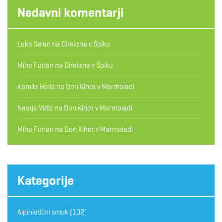
Nedavni komentarji
Luka Selan
na
Direktna v Špiku
Miha Furlan
na
Direktna v Špiku
Kamila Hollá
na
Don Kihot v Marmoladi
Nastja Vidic
na
Don Kihot v Marmoladi
Miha Furlan
na
Don Kihot v Marmoladi
Kategorije
Alpinistični smuk
(102)