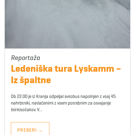
Ledeniška tura Lyskamm –
Iz špaltne
Ob 22.00 je iz Kranja odpeljal avtobus napolnjen z vsaj 45
nahrbtniki, natlačenimi z vsem potrebnim za osvajanje
štiritisočakov. V…
PREBERI
→