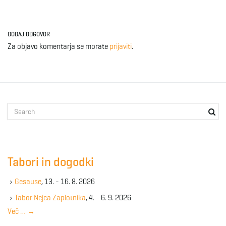
DODAJ ODGOVOR
Za objavo komentarja se morate
prijaviti
.
S
e
a
r
c
Tabori in dogodki
h
k
Gesause
, 13. - 16. 8. 2026
e
y
Tabor Nejca Zaplotnika
, 4. - 6. 9. 2026
w
Več …
→
o