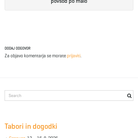
povsod po malo
DODAJ ODGOVOR
Za objavo komentarja se morate
prijaviti
.
S
e
a
r
c
Tabori in dogodki
h
k