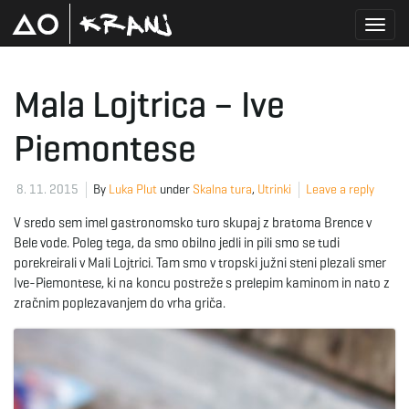
T
Mala Lojtrica – Ive
Piemontese
o
8. 11. 2015
By
Luka Plut
under
Skalna tura
,
Utrinki
Leave a reply
g
V sredo sem imel gastronomsko turo skupaj z bratoma Brence v
Bele vode. Poleg tega, da smo obilno jedli in pili smo se tudi
porekreirali v Mali Lojtrici. Tam smo v tropski južni steni plezali smer
Ive-Piemontese, ki na koncu postreže s prelepim kaminom in nato z
g
zračnim poplezavanjem do vrha griča.
l