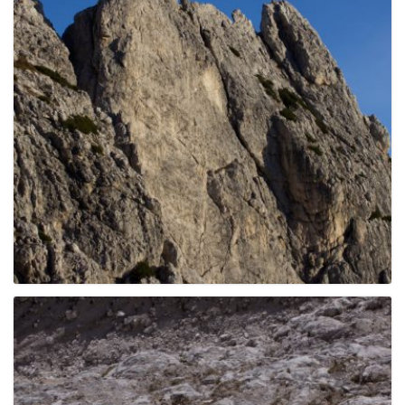
g
a
t
i
o
n