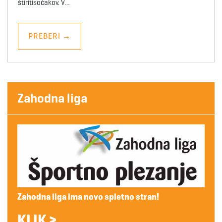
štiritisočakov. V…
PREBERI
→
Zahodna liga
Zahodna liga ima novo spletno stran!
KLIK >