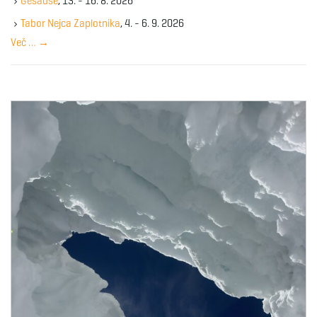
Gesause
, 13. - 16. 8. 2026
e
y
Tabor Nejca Zaplotnika
, 4. - 6. 9. 2026
w
Več …
→
o
r
d