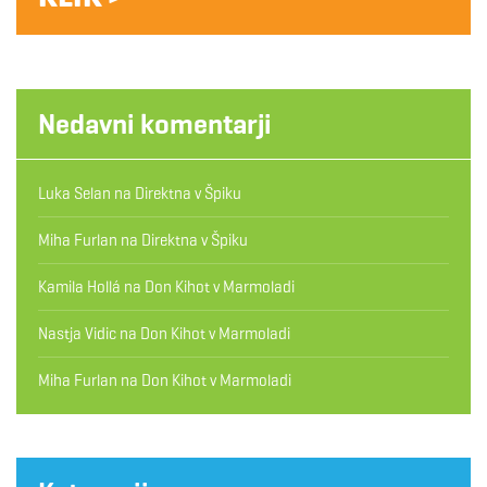
Nedavni komentarji
Luka Selan
na
Direktna v Špiku
Miha Furlan
na
Direktna v Špiku
Kamila Hollá
na
Don Kihot v Marmoladi
Nastja Vidic
na
Don Kihot v Marmoladi
Miha Furlan
na
Don Kihot v Marmoladi