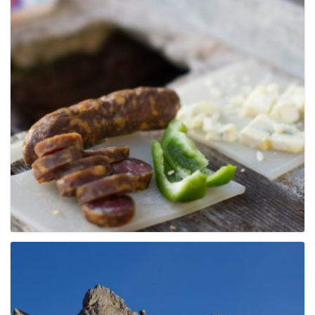
e
n
a
v
i