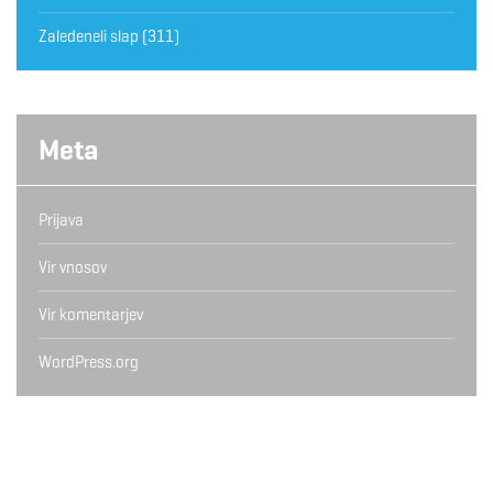
Zaledeneli slap
(311)
Meta
Prijava
Vir vnosov
Vir komentarjev
WordPress.org