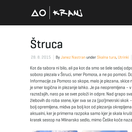
Štruca
28. 8. 2015
By
Janez Nastran
under
Skalna tura
,
Utrinki
Kot da tabora ni bilo, ali pa kot da smo se šele sedaj od
soboto plezala v Štruci, smer Pomota, a ne po pomoti. Dobri
Informacije za Pomoto so skope, malo je plezana, skice ni, i
je smer logična in plezanje lahko. Je pa neopremljena – 
raztežajih, nato pa se svet položi in odpre. Nad grapo sva 
žlebovih do roba stene, kjer sva se za (pol)metrski skok –
bolj opremljena, midva pa bolj kot od plezanja okrepljena z
aktualni, ker je primerna razpoka samo kjer je skala krušlj
kratek sestop na Mlinarsko sedlo, mimo Češke koče naza