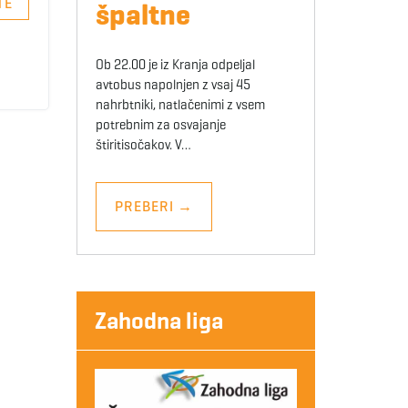
TE
špaltne
Ob 22.00 je iz Kranja odpeljal
avtobus napolnjen z vsaj 45
nahrbtniki, natlačenimi z vsem
potrebnim za osvajanje
štiritisočakov. V…
PREBERI
→
Zahodna liga