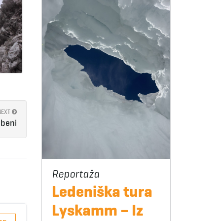
NEXT
ebeni
Ledeniška tura
Lyskamm – Iz