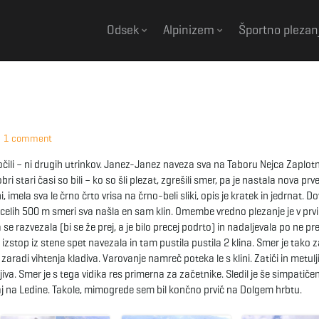
Odsek
Alpinizem
Športno plezan
1 comment
počili – ni drugih utrinkov. Janez-Janez naveza sva na Taboru Nejca Zaplotn
 stari časi so bili – ko so šli plezat, zgrešili smer, pa je nastala nova pr
mela sva le črno črto vrisa na črno-beli sliki, opis je kratek in jedrnat. Dov
v celih 500 m smeri sva našla en sam klin. Omembe vredno plezanje je v prv
se razvezala (bi se že prej, a je bilo precej podrto) in nadaljevala po ne p
 izstop iz stene spet navezala in tam pustila pustila 2 klina. Smer je tako
aradi vihtenja kladiva. Varovanje namreč poteka le s klini. Zatiči in metulj
iva. Smer je s tega vidika res primerna za začetnike. Sledil je še simpatičen
j na Ledine. Takole, mimogrede sem bil končno prvič na Dolgem hrbtu.