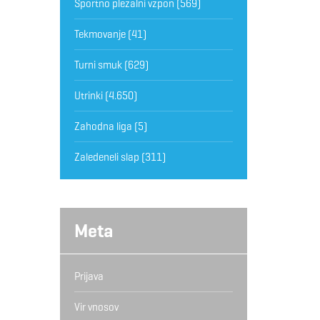
Športno plezalni vzpon
(569)
Tekmovanje
(41)
Turni smuk
(629)
Utrinki
(4.650)
Zahodna liga
(5)
Zaledeneli slap
(311)
Meta
Prijava
Vir vnosov