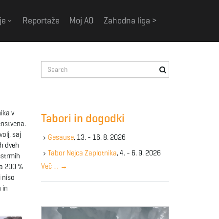
je
Reportaže
Moj AO
Zahodna liga >
S
e
a
r
c
ika v
Tabori in dogodki
h
venstvena.
k
olj, saj
Gesause
, 13. - 16. 8. 2026
e
ih dveh
y
Tabor Nejca Zaplotnika
, 4. - 6. 9. 2026
restrmih
w
Več …
→
 za 200 %
o
i niso
r
 in
d