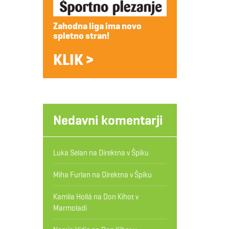
Zahodna liga ima novo
spletno stran!
KLIK >
Nedavni komentarji
Luka Selan
na
Direktna v Špiku
Miha Furlan
na
Direktna v Špiku
Kamila Hollá
na
Don Kihot v
Marmoladi