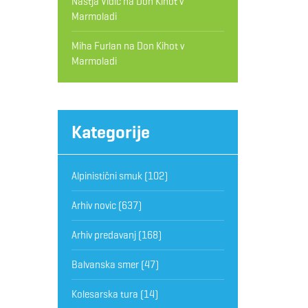
Nastja Vidic
na
Don Kihot v
Marmoladi
Miha Furlan
na
Don Kihot v
Marmoladi
Kategorije
Alpinistični smuk
(102)
Arhiv novic
(637)
Arhiv predavanj
(168)
Balvanska smer
(47)
Kolesarska tura
(14)