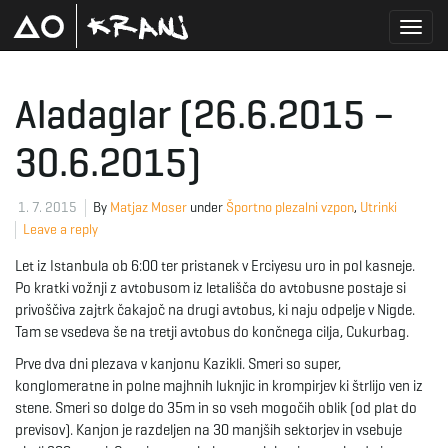
T
Aladaglar (26.6.2015 –
30.6.2015)
o
1. 7. 2015
By
Matjaz Moser
under
Športno plezalni vzpon
,
Utrinki
Leave a reply
g
Let iz Istanbula ob 6:00 ter pristanek v Erciyesu uro in pol kasneje.
Po kratki vožnji z avtobusom iz letališča do avtobusne postaje si
privoščiva zajtrk čakajoč na drugi avtobus, ki naju odpelje v Nigde.
g
Tam se vsedeva še na tretji avtobus do končnega cilja, Cukurbag.
Prve dva dni plezava v kanjonu Kazikli. Smeri so super,
konglomeratne in polne majhnih luknjic in krompirjev ki štrlijo ven iz
l
stene. Smeri so dolge do 35m in so vseh mogočih oblik (od plat do
previsov). Kanjon je razdeljen na 30 manjših sektorjev in vsebuje