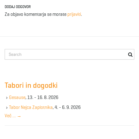
DODAJ ODGOVOR
Za objavo komentarja se morate
prijaviti
.
S
e
a
r
c
Tabori in dogodki
h
k
Gesause
, 13. - 16. 8. 2026
e
y
Tabor Nejca Zaplotnika
, 4. - 6. 9. 2026
w
Več …
→
o
r
d