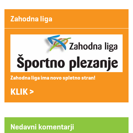
Zahodna liga
Zahodna liga ima novo spletno stran!
KLIK >
Nedavni komentarji