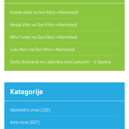
Kamila Hollá
na
Don Kihot v Marmoladi
Nastja Vidic
na
Don Kihot v Marmoladi
Miha Furlan
na
Don Kihot v Marmoladi
Luka Murn
na
Don Kihot v Marmoladi
Darko Bodnaruk
na
Ledeniška tura Lyskamm – Iz špaltne
Kategorije
Alpinistični smuk
(102)
Arhiv novic
(637)