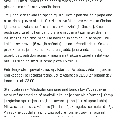
okoli 300 smeri. Smeri so na obeh straneh kanjona, tako da je
plezanje mogoče tudi v vročih dneh.
e
Tretji dan je dežavalo že zgodaj zjutraj. Dež je ponehal šele popoldne
tako, da se plezat ni dalo. Četrti dan sva šla plezat v sotesko Cimbar
kjer sva splezala smer “Le chant zu Muezzin” (150m, 6a). Smer
n
postreže z izredno kompaktno skalo in dvema težjima ter dvema
lažjima raztežajema. Štanti so navrtani in sem pa tja se najde tudi
kakšen svedrovec (6 sva jih naštela), jebice in frendi pridejo še kako
prav. Soteska je od kampa kar precej oddaljena vendar nama je
a
uspelo uštopati domačina, ki naju je na traktorju zapeljal relativno
blizu. Pristop do smeri iz ceste je cca 15 minut.
Peti dan je sledil povratek nazaj v Istanbul. Avtobus v Adano (rojstni
kraj kebaba) pelje dokaj redno. Let iz Adane ob 21:30 ter pristanek v
v
Istanbulu ob 23:00.
Stanovala sva v “Aladaglar camping and bungallows”. Lastnik je
avtor večine smeri daleč naokoli tako, da je pravi vir informacij. Kamp
i
je zgledno opremljen z majhno kavarno (pivo je) in skupno kuhinjo.
Midva sva stanovala v šotoru (10 TL/noč). Bungalovi so malce dražji.
V vasi, ki je odddaljena približno pol ure hoje, je trgovina (piva ni).