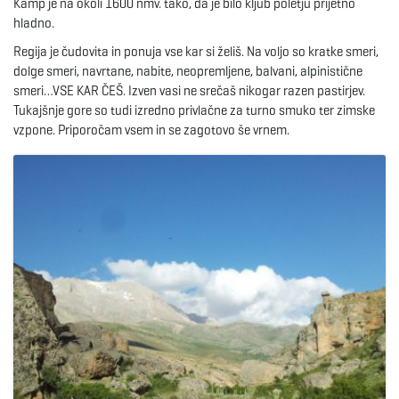
Kamp je na okoli 1600 nmv. tako, da je bilo kljub poletju prijetno
g
hladno.
Regija je čudovita in ponuja vse kar si želiš. Na voljo so kratke smeri,
dolge smeri, navrtane, nabite, neopremljene, balvani, alpinistične
a
smeri…VSE KAR ČEŠ. Izven vasi ne srečaš nikogar razen pastirjev.
Tukajšnje gore so tudi izredno privlačne za turno smuko ter zimske
vzpone. Priporočam vsem in se zagotovo še vrnem.
t
i
o
n