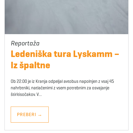
Ledeniška tura Lyskamm –
Iz špaltne
Ob 22.00 je iz Kranja odpeljal avtobus napolnjen z vsaj 45
nahrbtniki, natlačenimi z vsem potrebnim za osvajanje
štiritisočakov. V…
PREBERI
→