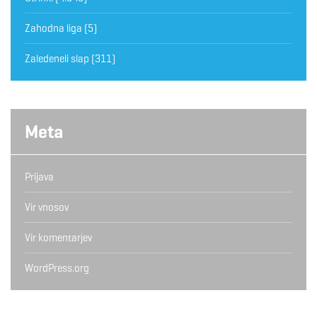
Zahodna liga
(5)
Zaledeneli slap
(311)
Meta
Prijava
Vir vnosov
Vir komentarjev
WordPress.org