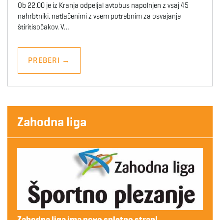
Ob 22.00 je iz Kranja odpeljal avtobus napolnjen z vsaj 45
nahrbtniki, natlačenimi z vsem potrebnim za osvajanje
štiritisočakov. V…
PREBERI
→
Zahodna liga
Zahodna liga ima novo spletno stran!