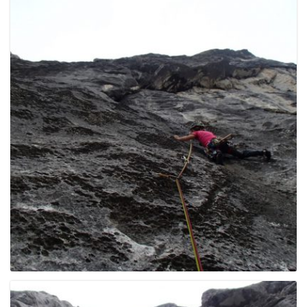
e
n
a
v
i