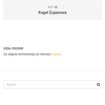
NEXT
Kogel Zupanova
DODAJ ODGOVOR
Za objavo komentarja se morate
prijaviti
.
S
e
a
r
c