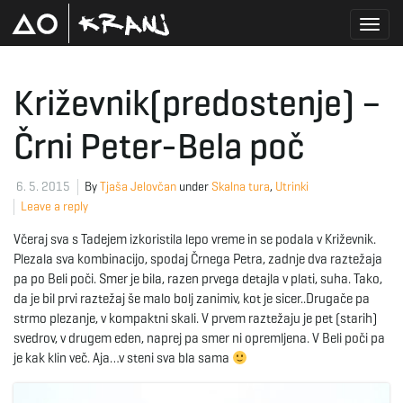
T
Križevnik(predostenje) –
Črni Peter-Bela poč
o
6. 5. 2015
By
Tjaša Jelovčan
under
Skalna tura
,
Utrinki
Leave a reply
g
Včeraj sva s Tadejem izkoristila lepo vreme in se podala v Križevnik.
Plezala sva kombinacijo, spodaj Črnega Petra, zadnje dva raztežaja
pa po Beli poči. Smer je bila, razen prvega detajla v plati, suha. Tako,
g
da je bil prvi raztežaj še malo bolj zanimiv, kot je sicer..Drugače pa
strmo plezanje, v kompaktni skali. V prvem raztežaju je pet (starih)
svedrov, v drugem eden, naprej pa smer ni opremljena. V Beli poči pa
je kak klin več. Aja…v steni sva bla sama
l