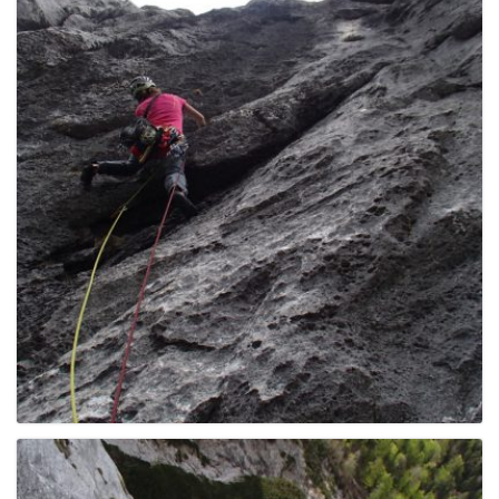
g
a
t
i
o
n