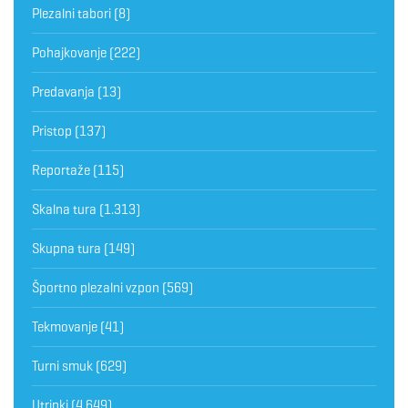
Plezalni tabori
(8)
Pohajkovanje
(222)
Predavanja
(13)
Pristop
(137)
Reportaže
(115)
Skalna tura
(1.313)
Skupna tura
(149)
Športno plezalni vzpon
(569)
Tekmovanje
(41)
Turni smuk
(629)
Utrinki
(4.649)