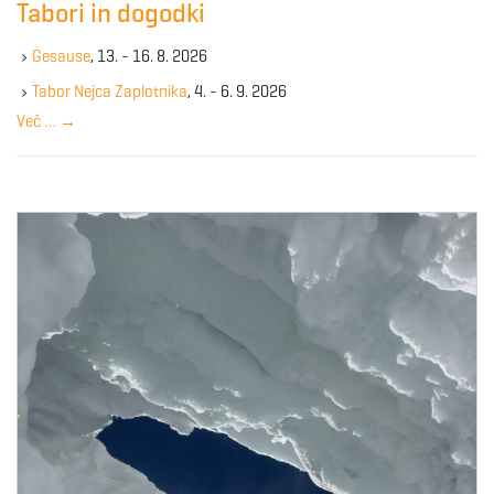
Tabori in dogodki
h
k
Gesause
, 13. - 16. 8. 2026
e
y
Tabor Nejca Zaplotnika
, 4. - 6. 9. 2026
w
Več …
→
o
r
d