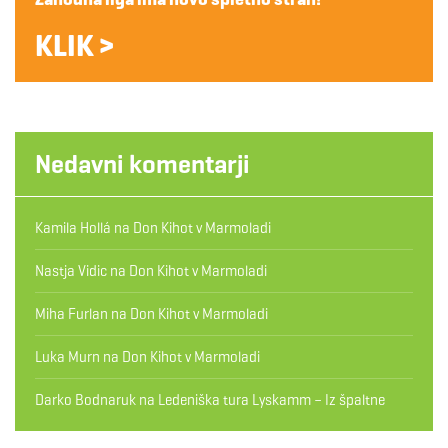
KLIK >
Nedavni komentarji
Kamila Hollá
na
Don Kihot v Marmoladi
Nastja Vidic
na
Don Kihot v Marmoladi
Miha Furlan
na
Don Kihot v Marmoladi
Luka Murn
na
Don Kihot v Marmoladi
Darko Bodnaruk
na
Ledeniška tura Lyskamm – Iz špaltne