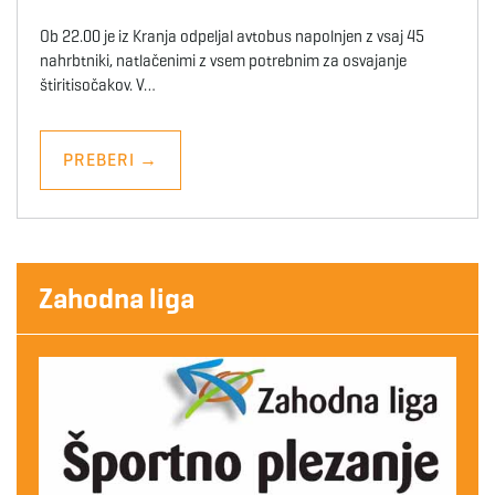
Ob 22.00 je iz Kranja odpeljal avtobus napolnjen z vsaj 45
nahrbtniki, natlačenimi z vsem potrebnim za osvajanje
štiritisočakov. V…
PREBERI
→
Zahodna liga