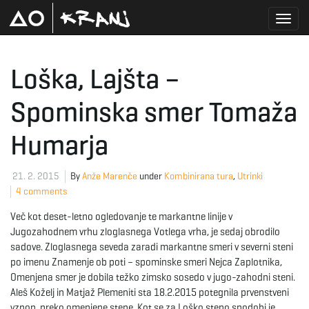
T
Loška, Lajšta –
Spominska smer Tomaža
o
Humarja
g
21. 2. 2015
By
Anže Marenče
under
Kombinirana tura
,
Utrinki
4 comments
Več kot deset-letno ogledovanje te markantne linije v
g
Jugozahodnem vrhu zloglasnega Votlega vrha, je sedaj obrodilo
sadove. Zloglasnega seveda zaradi markantne smeri v severni steni
po imenu Znamenje ob poti – spominske smeri Nejca Zaplotnika,
l
Omenjena smer je dobila težko zimsko sosedo v jugo-zahodni steni.
Aleš Koželj in Matjaž Plemeniti sta 18.2.2015 potegnila prvenstveni
vzpon, preko omenjene stene. Kot se za Loško steno spodobi je