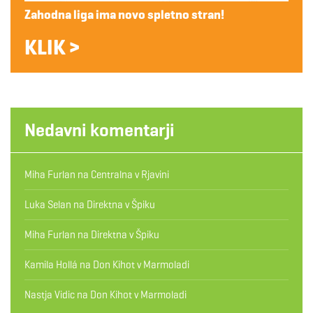
Zahodna liga ima novo spletno stran!
KLIK >
Nedavni komentarji
Miha Furlan
na
Centralna v Rjavini
Luka Selan
na
Direktna v Špiku
Miha Furlan
na
Direktna v Špiku
Kamila Hollá
na
Don Kihot v Marmoladi
Nastja Vidic
na
Don Kihot v Marmoladi