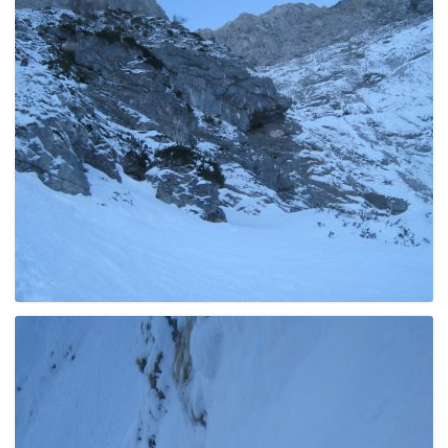
g
a
t
i
o
n