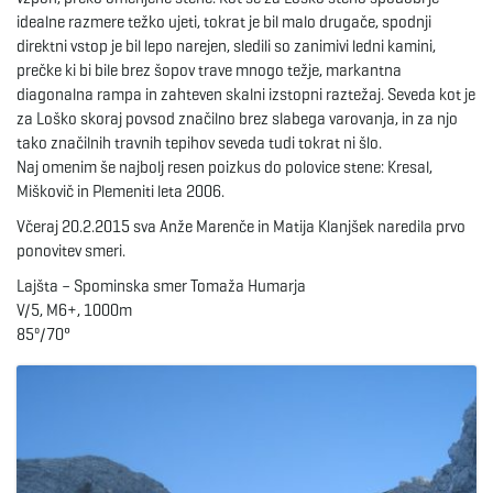
idealne razmere težko ujeti, tokrat je bil malo drugače, spodnji
e
direktni vstop je bil lepo narejen, sledili so zanimivi ledni kamini,
prečke ki bi bile brez šopov trave mnogo težje, markantna
diagonalna rampa in zahteven skalni izstopni raztežaj. Seveda kot je
za Loško skoraj povsod značilno brez slabega varovanja, in za njo
n
tako značilnih travnih tepihov seveda tudi tokrat ni šlo.
Naj omenim še najbolj resen poizkus do polovice stene: Kresal,
Miškovič in Plemeniti leta 2006.
Včeraj 20.2.2015 sva Anže Marenče in Matija Klanjšek naredila prvo
a
ponovitev smeri.
Lajšta – Spominska smer Tomaža Humarja
V/5, M6+, 1000m
v
85º/70°
i