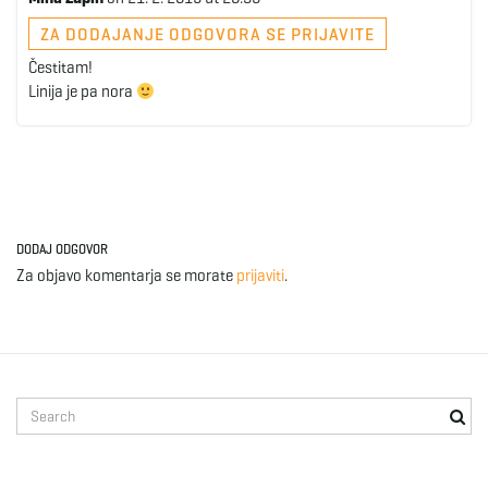
ZA DODAJANJE ODGOVORA SE PRIJAVITE
Čestitam!
Linija je pa nora
DODAJ ODGOVOR
Za objavo komentarja se morate
prijaviti
.
S
e
a
r