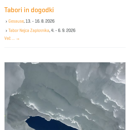
c
Tabori in dogodki
h
k
Gesause
, 13. - 16. 8. 2026
e
y
Tabor Nejca Zaplotnika
, 4. - 6. 9. 2026
w
Več …
→
o
r
d