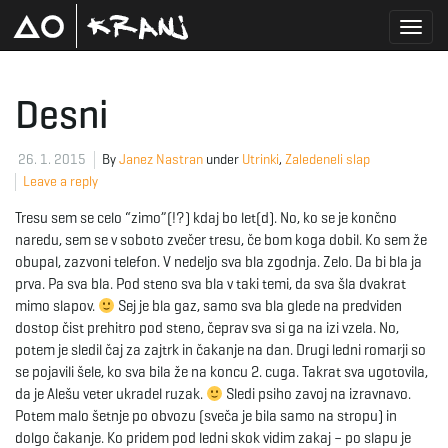
T
Desni
o
26. 1. 2015
By
Janez Nastran
under
Utrinki
,
Zaledeneli slap
Leave a reply
Tresu sem se celo “zimo”(!?) kdaj bo let(d). No, ko se je končno
g
naredu, sem se v soboto zvečer tresu, če bom koga dobil. Ko sem že
obupal, zazvoni telefon. V nedeljo sva bla zgodnja. Zelo. Da bi bla ja
prva. Pa sva bla. Pod steno sva bla v taki temi, da sva šla dvakrat
mimo slapov.
Sej je bla gaz, samo sva bla glede na predviden
g
dostop čist prehitro pod steno, čeprav sva si ga na izi vzela. No,
potem je sledil čaj za zajtrk in čakanje na dan. Drugi ledni romarji so
se pojavili šele, ko sva bila že na koncu 2. cuga. Takrat sva ugotovila,
da je Alešu veter ukradel ruzak.
Sledi psiho zavoj na izravnavo.
l
Potem malo šetnje po obvozu (sveča je bila samo na stropu) in
dolgo čakanje. Ko pridem pod ledni skok vidim zakaj – po slapu je