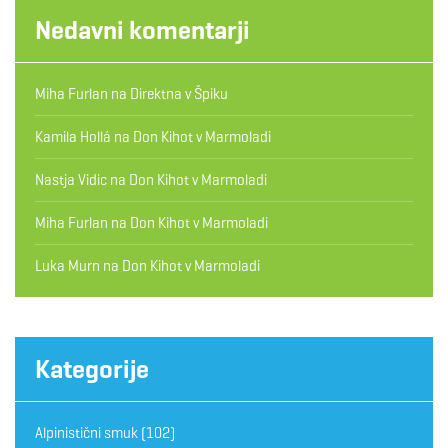
Nedavni komentarji
Miha Furlan
na
Direktna v Špiku
Kamila Hollá
na
Don Kihot v Marmoladi
Nastja Vidic
na
Don Kihot v Marmoladi
Miha Furlan
na
Don Kihot v Marmoladi
Luka Murn
na
Don Kihot v Marmoladi
Kategorije
Alpinistični smuk
(102)