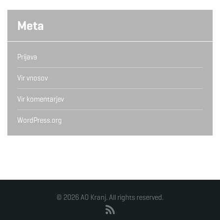
Meta
Prijava
Vir vnosov
Vir komentarjev
WordPress.org
© 2026 AO Kranj. All rights reserved.