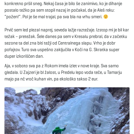
konkretno pršil sneg. Nekaj časa je bilo še zanimivo, ko je dihanje
postalo težko pa sem stopil nazaj in počakal, da je Aleš reku:
e
“požen!”. Pol je še mal trajal, pa sva bla na vrhu smeri.
Prvič sem led plezal naprej, seveda lažje raztežaje. Izstop mi je bil kar
težak – pretežak. Šele danes pa sem v Kresalu prebral, da v začetku
n
sezone ta del zna biti težji od Centralnega slapu. Vrho je dobr
pofajtov. Turo sva uspešno zaključila v Koči na G. Skratka super
duper izkoriščen dan.
a
Aja, v soboto sva pa z Rokom imela izlet v nove kraje. Sva samo
gledala. U Zajzeri je bl žalost, u Predelu lepo voda teče, u Tamarju
majo pa nč vroč kuhan vin, pa ekološko takso 2 eur.
v
i