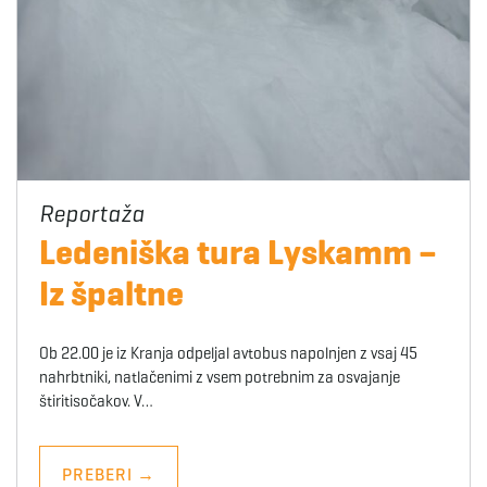
Ledeniška tura Lyskamm –
Iz špaltne
Ob 22.00 je iz Kranja odpeljal avtobus napolnjen z vsaj 45
nahrbtniki, natlačenimi z vsem potrebnim za osvajanje
štiritisočakov. V…
PREBERI
→