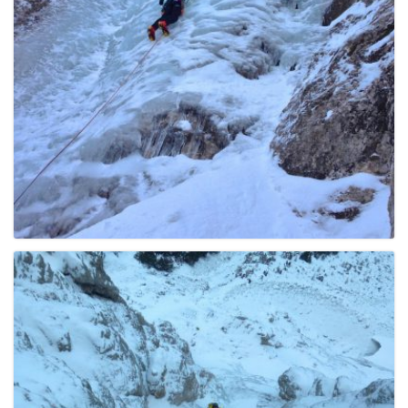
g
a
t
i
o
n