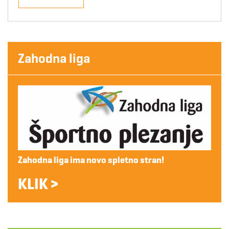
Zahodna liga
Zahodna liga ima novo spletno stran!
KLIK >