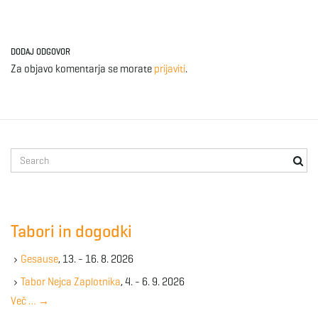
DODAJ ODGOVOR
Za objavo komentarja se morate
prijaviti
.
S
e
a
r
c
Tabori in dogodki
h
k
Gesause
, 13. - 16. 8. 2026
e
y
Tabor Nejca Zaplotnika
, 4. - 6. 9. 2026
w
Več …
→
o