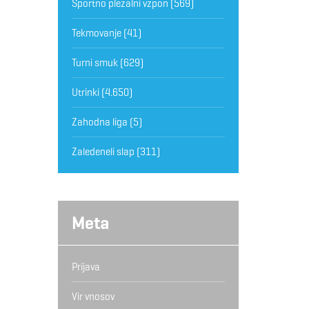
Športno plezalni vzpon
(569)
Tekmovanje
(41)
Turni smuk
(629)
Utrinki
(4.650)
Zahodna liga
(5)
Zaledeneli slap
(311)
Meta
Prijava
Vir vnosov