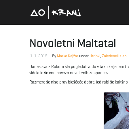
Novoletni Maltatal
1. 1. 2015
By
Marko Kejžar
under
Utrinki
,
Zaledeneli slap
Danes sva z Rokom šla pogledat vodo v tako željenem trd
videla le še eno navezo novoletnih zaspancev…
Razmere še niso prav bleščeče dobre, led rabi še kakšno 