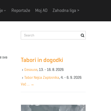
je
Reportaže
Moj AO
Zahodna liga >
S
e
a
r
c
e sva
Tabori in dogodki
h
k
Gesause
, 13. - 16. 8. 2026
e
y
Tabor Nejca Zaplotnika
, 4. - 6. 9. 2026
w
Več …
→
o
r
d