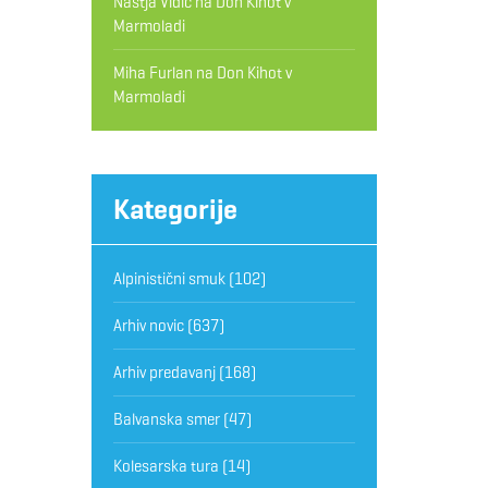
Nastja Vidic
na
Don Kihot v
Marmoladi
Miha Furlan
na
Don Kihot v
Marmoladi
Kategorije
Alpinistični smuk
(102)
Arhiv novic
(637)
Arhiv predavanj
(168)
Balvanska smer
(47)
Kolesarska tura
(14)