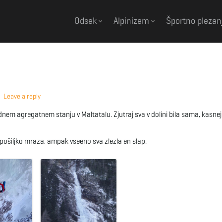
Odsek
Alpinizem
Športno plezan
Leave a reply
nem agregatnem stanju v Maltatalu. Zjutraj sva v dolini bila sama, kasnej
pošiljko mraza, ampak vseeno sva zlezla en slap.