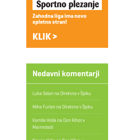
Zahodna liga ima novo
spletno stran!
KLIK >
Nedavni komentarji
Luka Selan
na
Direktna v Špiku
Miha Furlan
na
Direktna v Špiku
Kamila Hollá
na
Don Kihot v
Marmoladi