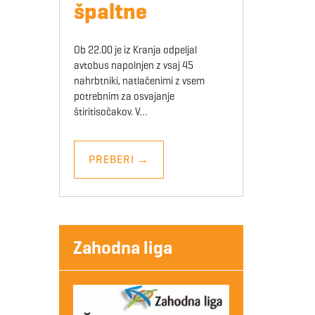
špaltne
Ob 22.00 je iz Kranja odpeljal
avtobus napolnjen z vsaj 45
nahrbtniki, natlačenimi z vsem
potrebnim za osvajanje
štiritisočakov. V…
PREBERI
→
Zahodna liga