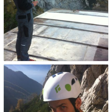
g
a
t
i
o
n