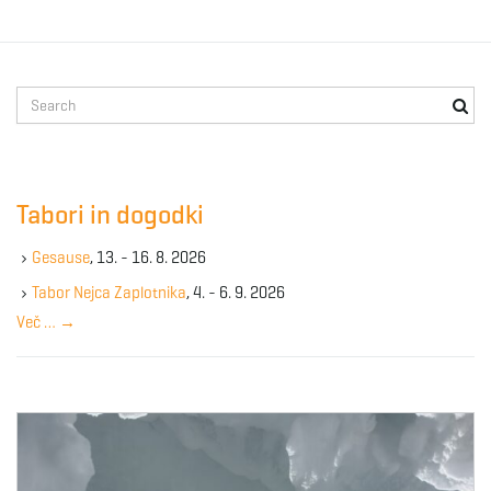
S
e
a
r
c
Tabori in dogodki
h
k
Gesause
, 13. - 16. 8. 2026
e
y
Tabor Nejca Zaplotnika
, 4. - 6. 9. 2026
w
Več …
→
o
r
d