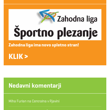
Zahodna liga ima novo spletno stran!
KLIK >
Nedavni komentarji
Miha Furlan
na
Centralna v Rjavini