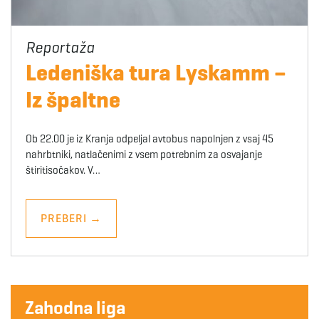
Ledeniška tura Lyskamm –
Iz špaltne
Ob 22.00 je iz Kranja odpeljal avtobus napolnjen z vsaj 45
nahrbtniki, natlačenimi z vsem potrebnim za osvajanje
štiritisočakov. V…
PREBERI
→
Zahodna liga