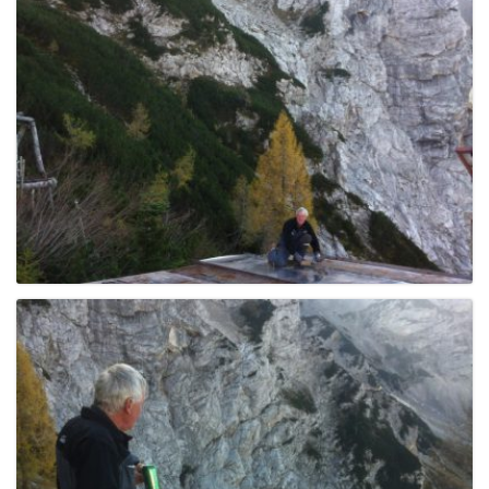
e
n
a
v
i