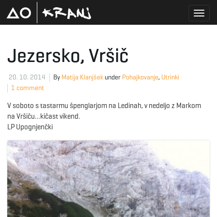
T
Jezersko, Vršič
o
20. 10. 2014
By
Matija Klanjšek
under
Pohajkovanje
,
Utrinki
1 comment
V soboto s tastarmu špenglarjom na Ledinah, v nedeljo z Markom
g
na Vršiču…kičast vikend.
LP Upognjenčki
g
l