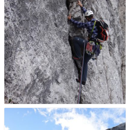
g
a
t
i
o
n