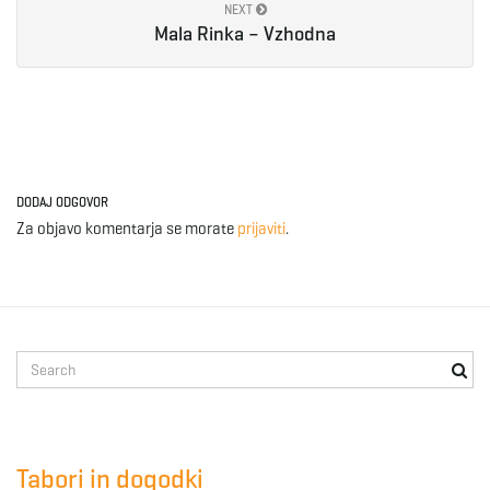
NEXT
Mala Rinka – Vzhodna
DODAJ ODGOVOR
Za objavo komentarja se morate
prijaviti
.
S
e
a
r
c
Tabori in dogodki
h