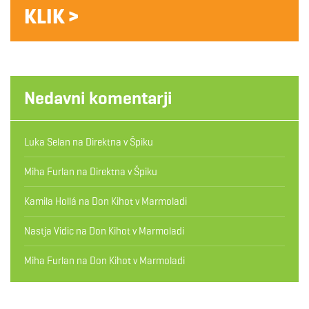
KLIK >
Nedavni komentarji
Luka Selan
na
Direktna v Špiku
Miha Furlan
na
Direktna v Špiku
Kamila Hollá
na
Don Kihot v Marmoladi
Nastja Vidic
na
Don Kihot v Marmoladi
Miha Furlan
na
Don Kihot v Marmoladi