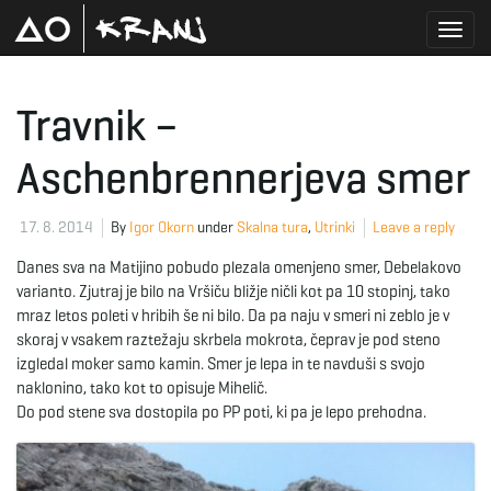
T
Travnik –
Aschenbrennerjeva smer
o
17. 8. 2014
By
Igor Okorn
under
Skalna tura
,
Utrinki
Leave a reply
g
Danes sva na Matijino pobudo plezala omenjeno smer, Debelakovo
varianto. Zjutraj je bilo na Vršiču bližje ničli kot pa 10 stopinj, tako
mraz letos poleti v hribih še ni bilo. Da pa naju v smeri ni zeblo je v
skoraj v vsakem raztežaju skrbela mokrota, čeprav je pod steno
g
izgledal moker samo kamin. Smer je lepa in te navduši s svojo
naklonino, tako kot to opisuje Mihelič.
Do pod stene sva dostopila po PP poti, ki pa je lepo prehodna.
l