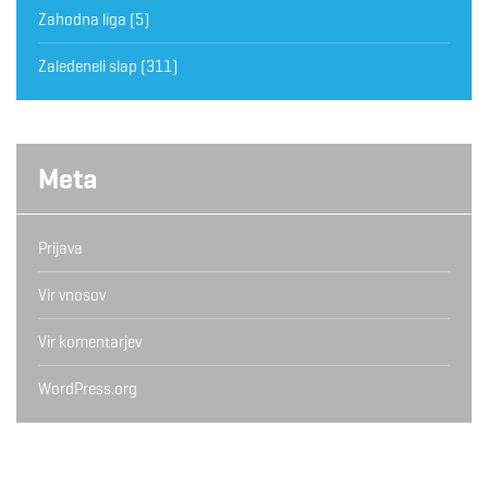
Zahodna liga
(5)
Zaledeneli slap
(311)
Meta
Prijava
Vir vnosov
Vir komentarjev
WordPress.org