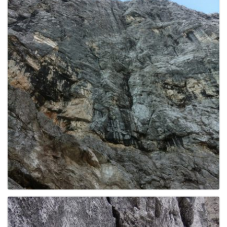
e
n
a
v
i