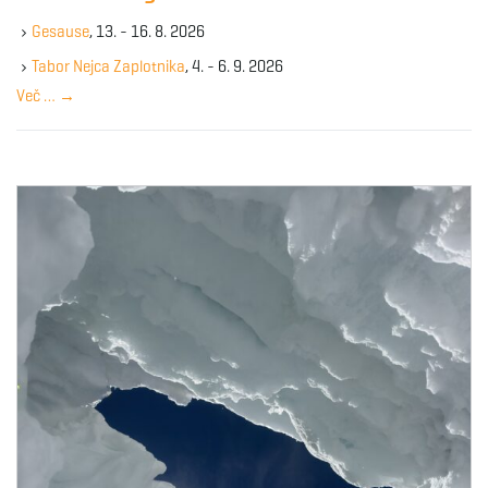
k
Gesause
, 13. - 16. 8. 2026
e
y
Tabor Nejca Zaplotnika
, 4. - 6. 9. 2026
w
Več …
→
o
r
d