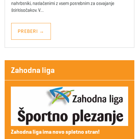
nahrbtniki, natlačenimi z vsem potrebnim za osvajanje
štiritisočakov. V…
PREBERI
→
Zahodna liga
Zahodna liga ima novo spletno stran!