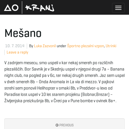
T
Mešano
o
10. 7. 2014
By
Luka Zazvonil
under
Športno plezalni vzpon
,
Utrinki
Leave a reply
V zadnjem mesecu, smo uspeli v kar nekaj smereh po različnih
g
plezališčih. Bor Savnik je v Skednju uspel v njegovi drugi 7a – Banana
night club, na pogled pa v 6c, ter nekaj drugih smereh. Jaz sem uspel
v dveh smereh 8b – Onda Anomala in La via di mezzo. V pajkovi
strehi sem ponovil Helihopter v omaki 8b, v Preddvor-u levo od
g
Paradise lost uspel v 10 let starem projektu (Bobnar,Brezar) –
Življenjska preizkušnja 8b, v Čreti pa v Pune bombe v ovinek 8a+.
l
PREVIOUS