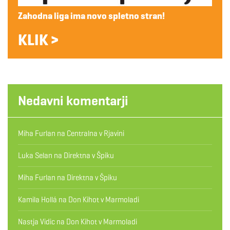
Zahodna liga ima novo spletno stran!
KLIK >
Nedavni komentarji
Miha Furlan
na
Centralna v Rjavini
Luka Selan
na
Direktna v Špiku
Miha Furlan
na
Direktna v Špiku
Kamila Hollá
na
Don Kihot v Marmoladi
Nastja Vidic
na
Don Kihot v Marmoladi