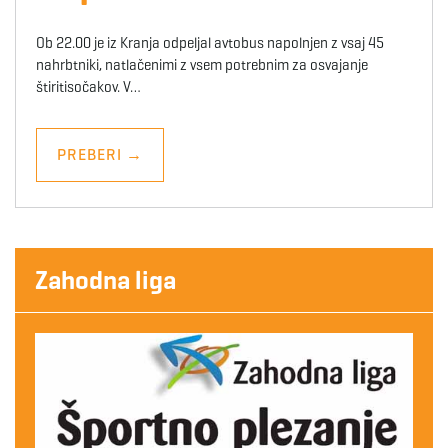
Ob 22.00 je iz Kranja odpeljal avtobus napolnjen z vsaj 45
nahrbtniki, natlačenimi z vsem potrebnim za osvajanje
štiritisočakov. V…
PREBERI
→
Zahodna liga