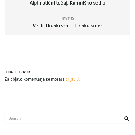
Alpinistični tečaj, Kamniško sedlo
e
NEXT
Veliki Draški vrh – Tržiška smer
n
a
DODAJ ODGOVOR
Za objavo komentarja se morate
prijaviti
.
v
i
S
e
a