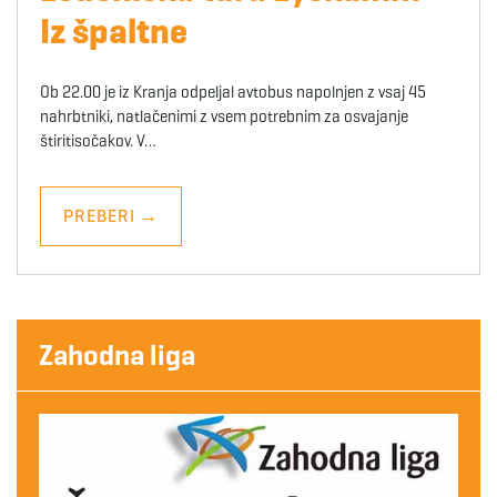
Iz špaltne
Ob 22.00 je iz Kranja odpeljal avtobus napolnjen z vsaj 45
nahrbtniki, natlačenimi z vsem potrebnim za osvajanje
štiritisočakov. V…
PREBERI
→
Zahodna liga