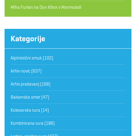
Miha Furlan
na
Don Kihot v Marmoladi
Kategorije
Alpinistični smuk
(102)
Arhiv novic
(637)
Arhiv predavanj
(168)
Balvanska smer
(47)
Kolesarska tura
(14)
Kombinirana tura
(188)