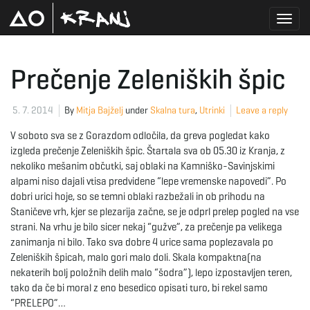
T
Prečenje Zeleniških špic
o
5. 7. 2014
By
Mitja Bajželj
under
Skalna tura
,
Utrinki
Leave a reply
V soboto sva se z Gorazdom odločila, da greva pogledat kako
izgleda prečenje Zeleniških špic. Štartala sva ob 05.30 iz Kranja, z
g
nekoliko mešanim občutki, saj oblaki na Kamniško-Savinjskimi
alpami niso dajali vtisa predvidene “lepe vremenske napovedi”. Po
dobri urici hoje, so se temni oblaki razbežali in ob prihodu na
Staničeve vrh, kjer se plezarija začne, se je odprl prelep pogled na vse
g
strani. Na vrhu je bilo sicer nekaj “gužve”, za prečenje pa velikega
zanimanja ni bilo. Tako sva dobre 4 urice sama poplezavala po
Zeleniških špicah, malo gori malo doli. Skala kompaktna(na
nekaterih bolj položnih delih malo “šodra”), lepo izpostavljen teren,
l
tako da če bi moral z eno besedico opisati turo, bi rekel samo
“PRELEPO”…