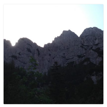
e
n
a
v
i