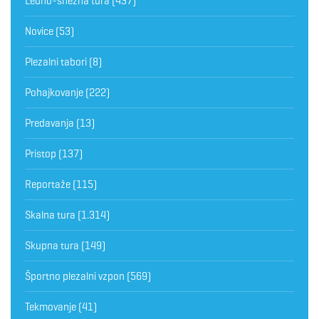
Ledno-snežna tura
(437)
Novice
(53)
Plezalni tabori
(8)
Pohajkovanje
(222)
Predavanja
(13)
Pristop
(137)
Reportaže
(115)
Skalna tura
(1.314)
Skupna tura
(149)
Športno plezalni vzpon
(569)
Tekmovanje
(41)