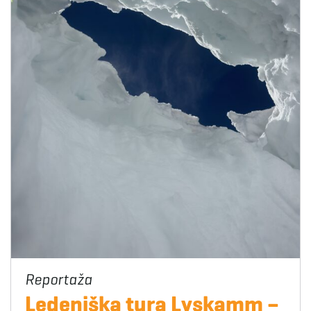
Ledeniška tura Lyskamm –