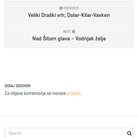
PREVIOUS
Veliki Draški vrh; Dolar-Kilar-Vavken
NEXT
Nad Šitom glava – Vodnjak želja
DODAJ ODGOVOR
Za objavo komentarja se morate
prijaviti
.
S
e