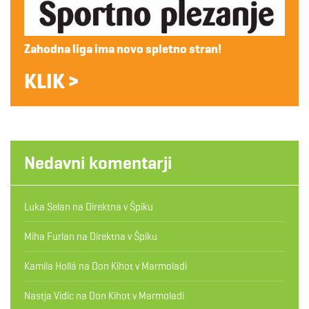
Zahodna liga ima novo spletno stran!
KLIK >
Nedavni komentarji
Luka Selan
na
Direktna v Špiku
Miha Furlan
na
Direktna v Špiku
Kamila Hollá
na
Don Kihot v Marmoladi
Nastja Vidic
na
Don Kihot v Marmoladi