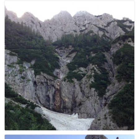
g
a
t
i
o
n