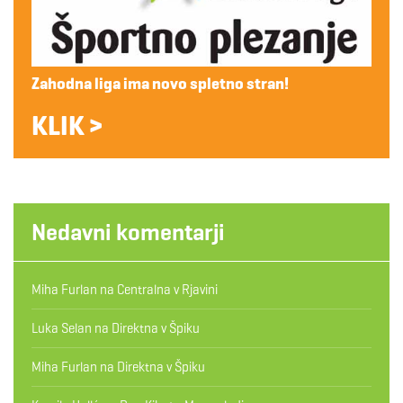
Zahodna liga ima novo spletno stran!
KLIK >
Nedavni komentarji
Miha Furlan
na
Centralna v Rjavini
Luka Selan
na
Direktna v Špiku
Miha Furlan
na
Direktna v Špiku