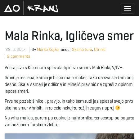
T
Mala Rinka, Igličeva smer
o
29. 6. 2014
By
Marko Kejžar
under
Skalna tura
,
Utrinki
2 comments
Včeraj sva s Klemnom splezala Igličevo smer v Mali Rinki, V/IV+.
g
Smer je res lepa, kamin je bil pa malo moker, tako da sva šla tam bolj
desno. Skala v smeri je odlična in Mihelič prav nič ne zgreši z opisom
lepote smeri.
g
Prve ne pozabiš nikoli, pravijo, in tako sem tudi jaz splezal svojo prvo
skalno smer v hribih, in to celo nekaj ta težjih cugov naprej
Na vrhu malica, potem pa cepine iz nahrbtnika, ter sestop po bogato
l
zasneženem Turskem žlebu.