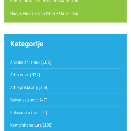
Kamila Hollá
na
Don Kihot v Marmoladi
Nastja Vidic
na
Don Kihot v Marmoladi
Kategorije
Alpinistični smuk
(102)
Arhiv novic
(637)
Arhiv predavanj
(168)
Balvanska smer
(47)
Kolesarska tura
(14)
Kombinirana tura
(188)