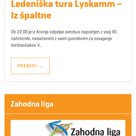
Ledeniška tura Lyskamm –
Iz špaltne
Ob 22.00 je iz Kranja odpeljal avtobus napolnjen z vsaj 45
nahrbtniki, natlačenimi z vsem potrebnim za osvajanje
štiritisočakov. V…
PREBERI
→
Zahodna liga