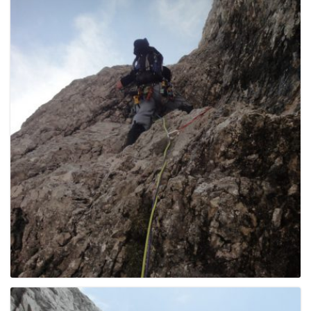
e
n
a
v
i