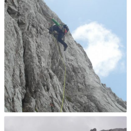
g
a
t
i
o
n