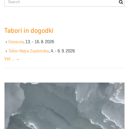
e
a
r
c
Tabori in dogodki
h
k
Gesause
, 13. - 16. 8. 2026
e
y
Tabor Nejca Zaplotnika
, 4. - 6. 9. 2026
w
Več …
→
o
r
d